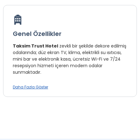
Genel Özellikler
Taksim Trust Hotel
zevkli bir şekilde dekore edilmiş
odalarında; düz ekran TV, klima, elektrikli su ısıtıcısı,
mini bar ve elektronik kasa, ücretsiz Wi-Fi ve 7/24
resepsiyon hizmeti içeren modern odalar
sunmaktadır.
Taksim Trust Hotel
Daha Fazla Göster
, İstanbul Beyoğlu Taksim'de
konumlanmaktadır. İstiklal Caddesi'ne 150 m.,
Taksim Metro İstasyonu 5 dakikalık yürüme
mesafesindedir.
Çamaşırhane *