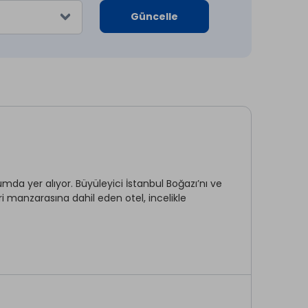
Güncelle
numda yer alıyor. Büyüleyici İstanbul Boğazı’nı ve
ri manzarasına dahil eden otel, incelikle
 1 Engelli(Executive) Odası ve 1 Penthouse
lunuyor. TV,Wi-Fi, klima, maxibar, saç kurutma