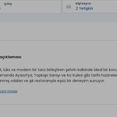
Kişi Sayısı
Çıkış
 açıklaması
t, lüks ve modern bir tarzı birleştiren şehrin kalbinde ideal bir ko
amanda Ayasofya, Topkapı Sarayı ve Kız Kulesi gibi tarihi hazinele
anmış odaları ve şık restoranıyla eşsiz bir deneyim sunuyor.
azla Göster
estro Hotel 28 Deluxe Oda, 11 Suit, 5 Executive Oda, 1 Vegan Oda,
üzere büyüklükleri 30 m²’den 95 m²’ye değişen toplam 47 oda bu
si, yastık menüsü, ütü, kasa, buklet malzemeleri mevcuttur.
lokasyon bilgileri