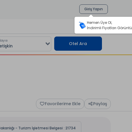
Giriş Yapın
Hemen Üye Ol,
İndirimli Fiyatları Görüntü
Sayısı
Otel Ara
Favorilerime Ekle
Paylaş
akanlığı - Turizm İşletmesi Belgesi : 21734