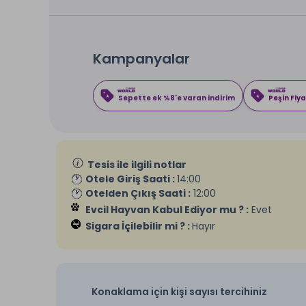
Kampanyalar
Sepette ek %8'e varan indirim
Peşin Fiya
Tesis ile ilgili notlar
Otele Giriş Saati :
14:00
Otelden Çıkış Saati :
12:00
Evcil Hayvan Kabul Ediyor mu ? :
Evet
Sigara İçilebilir mi ? :
Hayır
Konaklama için kişi sayısı tercihiniz