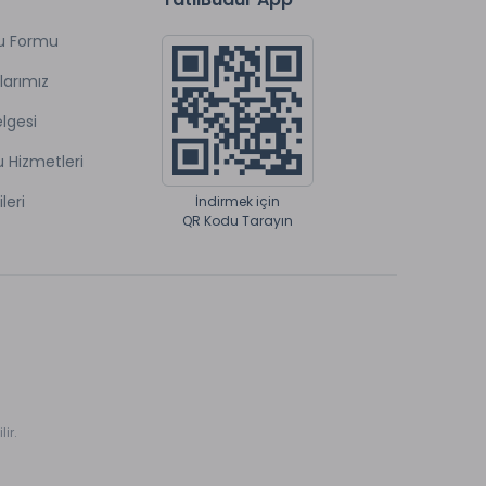
u Formu
larımız
lgesi
u Hizmetleri
ileri
İndirmek için
QR Kodu Tarayın
ir.