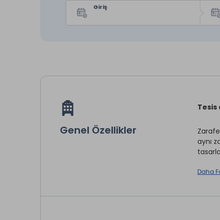
Giriş
Tesis
Genel Özellikler
Zarafe
aynı z
tasarl
Daha F
The Ma
olmak 
makine
Tesis 