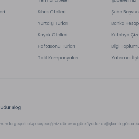
Termal Oteller
Şubelerimiz
eri
Kıbrıs Otelleri
Şube Başvur
Yurtdışı Turları
Banka Hesap
Kayak Otelleri
Kütahya Çize
Haftasonu Turları
Bilgi Toplum
Tatil Kampanyaları
Yatırımcı İlişk
Budur Blog
umunda geçerli olup seçeceğiniz döneme göre fiyatlar değişkenlik gösterebil