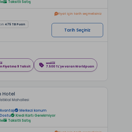
le
Taksitli Satış
Fiyat için tarih seçmelisiniz
cın
475 TB Puan
Tarih Seçiniz
n Fiyatına 9 Taksit
7.500 TL'ye varan Worldpuan
 Hotel
İstiklal Mahallesi
Avantajı
Merkezi konum
 Dostu
Kredi Kartı Gerekmiyor
le
Taksitli Satış