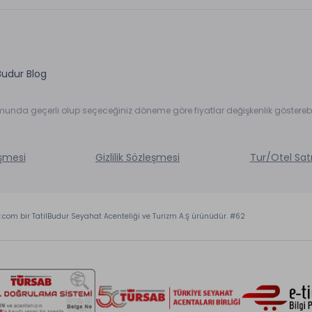
Budur Blog
umunda geçerli olup seçeceğiniz döneme göre fiyatlar değişkenlik gösterebil
eşmesi
Gizlilik Sözleşmesi
Tur/Otel Sat
r.com bir TatilBudur Seyahat Acenteliği ve Turizm A.Ş ürünüdür. #62