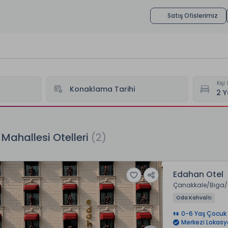
Satış Ofislerimiz
Kişi 
Konaklama Tarihi
leri
İstiklal Mahallesi Otelleri
l Mahallesi Otelleri
(2)
Edahan Otel
Çanakkale
Biga
Oda Kahvaltı
0-6 Yaş Çocuk 
Merkezi Lokas