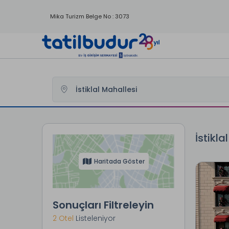
Mika Turizm Belge No : 3073
Tatilbudur
Yurtici Oteller
Çanakkale Otelleri
Biga Otel
İstikla
Haritada Göster
Sonuçları Filtreleyin
2 Otel
Listeleniyor