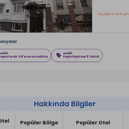
Seçtiğiniz tarih için
anyalar
Sepette ek %8'e varan indirim
Peşin Fiyatına 3 Taksit
Hakkında Bilgiler
Otel
Popüler Bölge
Popüler Otel