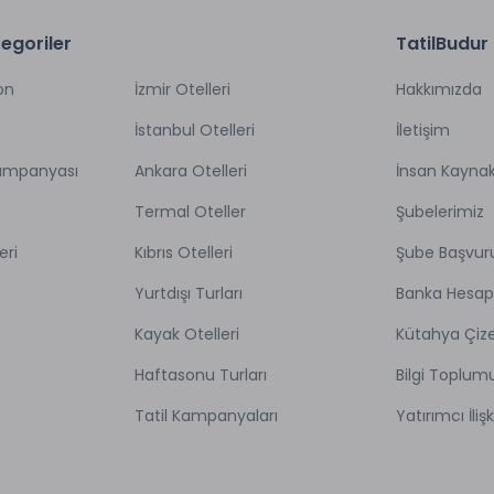
egoriler
TatilBudur
on
İzmir Otelleri
Hakkımızda
İstanbul Otelleri
İletişim
Kampanyası
Ankara Otelleri
İnsan Kaynak
Termal Oteller
Şubelerimiz
eri
Kıbrıs Otelleri
Şube Başvur
Yurtdışı Turları
Banka Hesap
Kayak Otelleri
Kütahya Çize
Haftasonu Turları
Bilgi Toplum
Tatil Kampanyaları
Yatırımcı İlişk