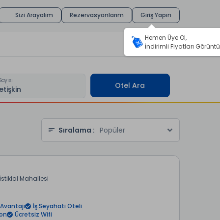
Sizi Arayalım
Rezervasyonlarım
Giriş Yapın
Hemen Üye Ol,
İndirimli Fiyatları Görüntü
Sayısı
Otel Ara
Sıralama :
Popüler
İstiklal Mahallesi
Avantajı
İş Seyahati Oteli
yon
Ücretsiz Wifi