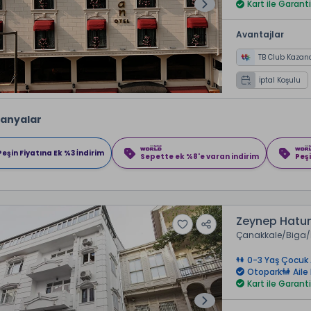
Kart ile Garanti
Avantajlar
TB Club Kazan
İptal Koşulu
anyalar
Peşin Fiyatına Ek %3 İndirim
Sepette ek %8'e varan indirim
Peşi
Zeynep Hatun
Çanakkale
Biga
0-3 Yaş Çocuk 
Otopark
Aile
Kart ile Garanti