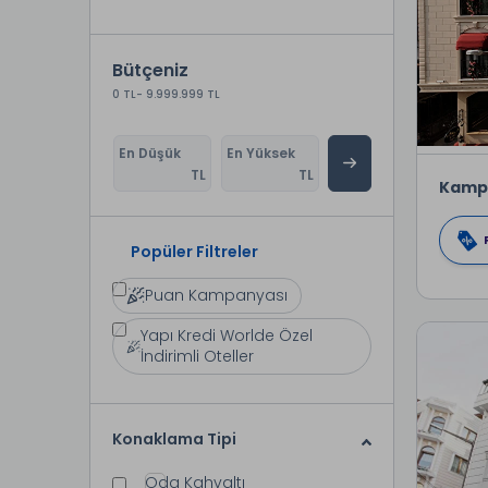
Bütçeniz
0 TL
- 9.999.999 TL
En Düşük
En Yüksek
TL
TL
Kamp
Popüler Filtreler
Puan Kampanyası
Yapı Kredi Worlde Özel
İndirimli Oteller
Konaklama Tipi
Oda Kahvaltı