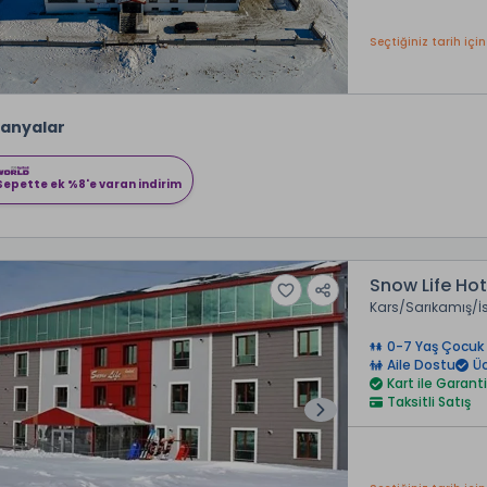
Seçtiğiniz tarih için
anyalar
Sepette ek %8'e varan indirim
Snow Life Hot
Kars
Sarıkamış
İ
0-7 Yaş Çocuk 
Aile Dostu
Üc
Kart ile Garanti
Taksitli Satış