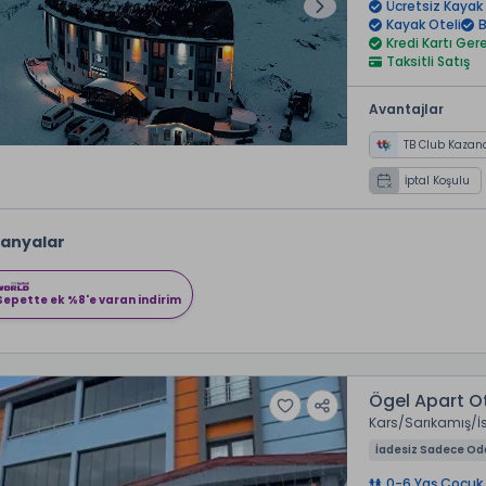
Ücretsiz Kayak
Kayak Oteli
B
Kredi Kartı Ge
Taksitli Satış
Avantajlar
TB Club Kazan
İptal Koşulu
anyalar
Sepette ek %8'e varan indirim
Ögel Apart O
Kars
Sarıkamış
İ
İadesiz Sadece Od
0-6 Yaş Çocuk 