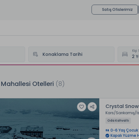
Satış Ofislerimiz
Kişi 
Konaklama Tarihi
ri
İstiklal Mahallesi Otelleri
l Mahallesi Otelleri
(8)
Crystal Snow 
Kars
Sarıkamış
İ
Oda Kahvaltı
0-6 Yaş Çocuk 
Kapalı Yüzme 