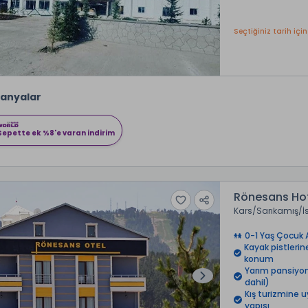
Seçtiğiniz tarih için
anyalar
Sepette ek %8'e varan indirim
Rönesans Hot
Kars
Sarıkamış
İ
0-1 Yaş Çocuk 
Kayak pistleri
konum
Yarım pansiyo
dahil)
Kış turizmine 
yapısı