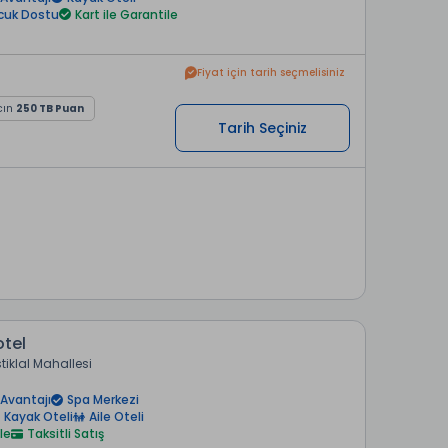
cuk Dostu
Kart ile Garantile
Fiyat için tarih seçmelisiniz
cın
250 TB Puan
Tarih Seçiniz
tel
stiklal Mahallesi
Avantajı
Spa Merkezi
Kayak Oteli
Aile Oteli
le
Taksitli Satış