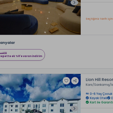
Seçtiğiniz tarih için
anyalar
Sepette ek %8'e varan indirim
Lion Hill Reso
Kars
Sarıkamış
İ
0-6 Yaş Çocuk 
Kayak Oteli
D
Kart ile Garanti