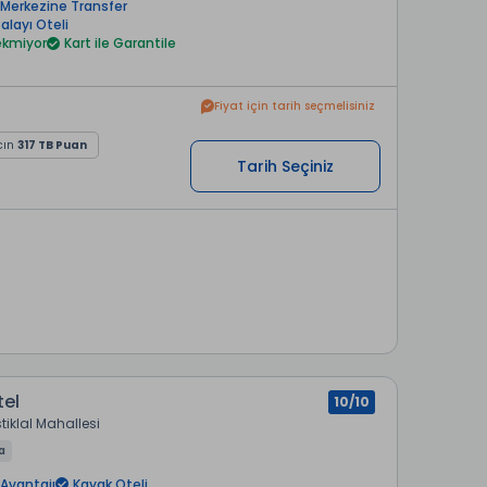
 Merkezine Transfer
alayı Oteli
rekmiyor
Kart ile Garantile
Fiyat için tarih seçmelisiniz
cın
317 TB Puan
Tarih Seçiniz
tel
10/10
stiklal Mahallesi
a
Avantajı
Kayak Oteli