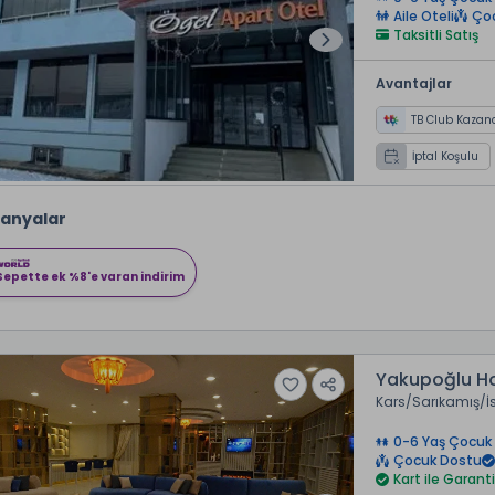
Aile Oteli
Ço
Taksitli Satış
Avantajlar
TB Club Kazan
İptal Koşulu
anyalar
Sepette ek %8'e varan indirim
Yakupoğlu Ho
Kars
Sarıkamış
İ
0-6 Yaş Çocuk 
Çocuk Dostu
Kart ile Garanti