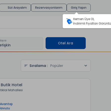
Sizi Arayalım
Rezervasyonlarım
Giriş Yapın
Hemen Üye Ol,
İndirimli Fiyatları Görüntü
Sayısı
Otel Ara
Sıralama :
Popüler
Butik Hotel
stiklal Mahallesi
Avantajı
Havuzu