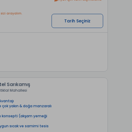
 sizi arayalım.
Tarih Seçiniz
el Sarıkamış
stiklal Mahallesi
Avantajı
ne çok yakın & doğa manzaralı
n konsepti (akşam yemeği
uygun sıcak ve samimi tesis