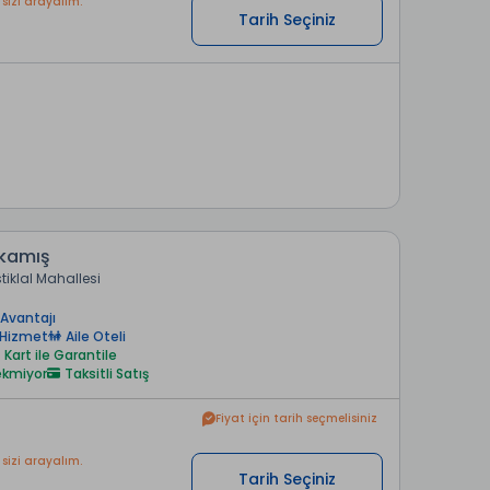
 sizi arayalım.
Tarih Seçiniz
ıkamış
stiklal Mahallesi
Avantajı
 Hizmet
Aile Oteli
Kart ile Garantile
rekmiyor
Taksitli Satış
Fiyat için tarih seçmelisiniz
 sizi arayalım.
Tarih Seçiniz