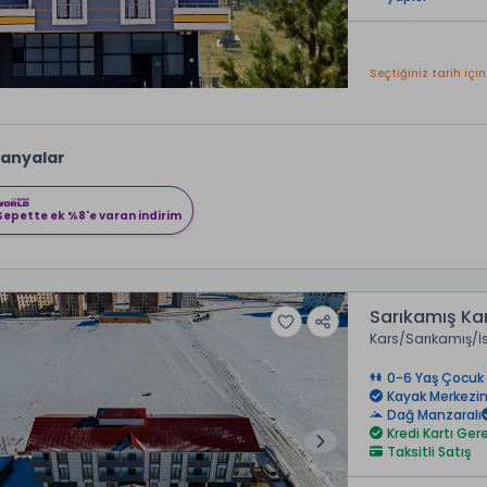
Seçtiğiniz tarih için
anyalar
Sepette ek %8'e varan indirim
Sarıkamış Ka
Kars
Sarıkamış
İ
0-6 Yaş Çocuk 
Kayak Merkezin
Dağ Manzaralı
Kredi Kartı Ge
Taksitli Satış