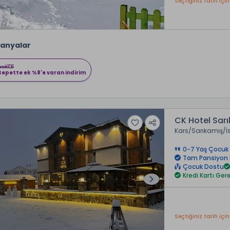
Seçtiğiniz tarih için
anyalar
Sepette ek %8'e varan indirim
CK Hotel Sar
Kars
Sarıkamış
İ
0-7 Yaş Çocuk 
Tam Pansiyon
Çocuk Dostu
Kredi Kartı Ge
Seçtiğiniz tarih için