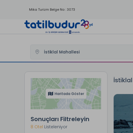
Mika Turizm Belge No : 3073
Tatilbudur
Yurtici Oteller
Kars Otelleri
Sarıkamış Otelle
İstikla
Haritada Göster
Sonuçları Filtreleyin
8 Otel
Listeleniyor