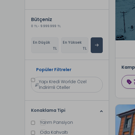
Bütçeniz
0 TL
- 9.999.999 TL
En Düşük
En Yüksek
TL
TL
Kamp
Popüler Filtreler
Yapı Kredi Worlde Özel
İndirimli Oteller
Konaklama Tipi
Yarım Pansiyon
Oda Kahvaltı