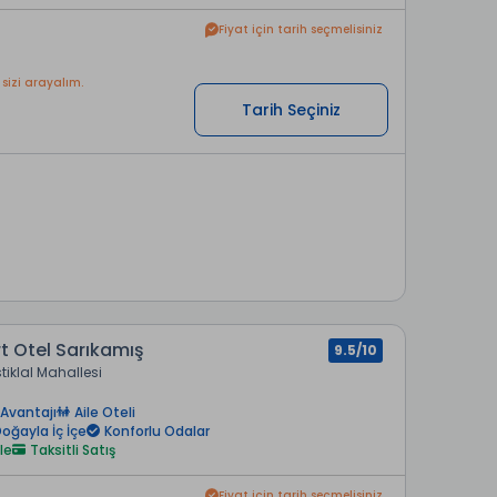
Fiyat için tarih seçmelisiniz
 sizi arayalım.
Tarih Seçiniz
rt Otel Sarıkamış
9.5/10
stiklal Mahallesi
Avantajı
Aile Oteli
oğayla İç İçe
Konforlu Odalar
le
Taksitli Satış
Fiyat için tarih seçmelisiniz