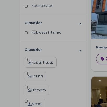
Sadece Oda
Olanaklar
Kablosuz İnternet
Kamp
Olanaklar
Kapalı Havuz
Sauna
Hamam
Masaj