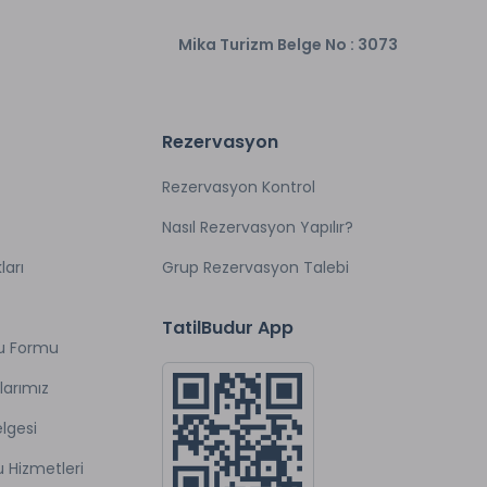
up, ayrıca balık çeşitleri, deniz ürünleri, otlu ve sebzeli yemekler
Mika Turizm Belge No : 3073
erini tatiliniz sırasında damağınızla buluşturabilirsiniz. Kaynar
alanmış Bodrum restoranlarını da yemek için tercih edebilirsiniz.
Rezervasyon
Rezervasyon Kontrol
Nasıl Rezervasyon Yapılır?
ları
Grup Rezervasyon Talebi
TatilBudur App
u Formu
larımız
lgesi
u Hizmetleri