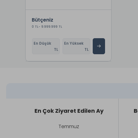
Bütçeniz
0 TL
- 9.999.999 TL
En Düşük
En Yüksek
TL
TL
En Çok Ziyaret Edilen Ay
B
Temmuz