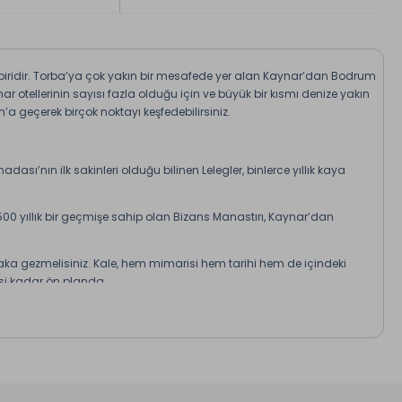
n biridir. Torba’ya çok yakın bir mesafede yer alan Kaynar’dan Bodrum
r otellerinin sayısı fazla olduğu için ve büyük bir kısmı denize yakın
a geçerek birçok noktayı keşfedebilirsiniz.
adası’nın ilk sakinleri olduğu bilinen Lelegler, binlerce yıllık kaya
2500 yıllık bir geçmişe sahip olan Bizans Manastırı, Kaynar’dan
aka gezmelisiniz. Kale, hem mimarisi hem tarihi hem de içindeki
isi kadar ön planda.