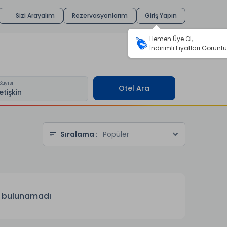
Sizi Arayalım
Rezervasyonlarım
Giriş Yapın
Hemen Üye Ol,
İndirimli Fiyatları Görüntü
Sayısı
Otel Ara
Sıralama :
Popüler
el bulunamadı