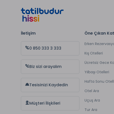
Torba Kaynar, Bodrum’a olan yakınlığı sebebiyle Ege mutfak kültür
Torba
Kaynar restoranları
nda tadabileceğiniz yöresel lezzetl
restoranlarının mönülerinde yer alan Türk mutfağının en seçkin 
İletişim
Öne Çıkan Kat
Erken Rezervasy
0 850 333 3 333
Kış Otelleri
Ücretsiz Gece 
Biz sizi arayalım
Yılbaşı Otelleri
Hafta Sonu Otell
Tesisinizi Kaydedin
Otel Ara
Uçuş Ara
Müşteri İlişkileri
Tur Ara