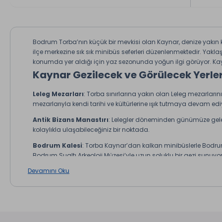
Bodrum Torba’nın küçük bir mevkisi olan Kaynar, denize yakın k
ilçe merkezine sık sık minibüs seferleri düzenlenmektedir. Yakla
konumda yer aldığı için yaz sezonunda yoğun ilgi görüyor. Kayn
Kaynar Gezilecek ve Görülecek Yerle
Leleg Mezarları
: Torba sınırlarına yakın olan Leleg mezarların
mezarlarıyla kendi tarihi ve kültürlerine ışık tutmaya devam ediyor
Antik Bizans Manastırı
: Lelegler döneminden günümüze gelen b
kolaylıkla ulaşabileceğiniz bir noktada.
Bodrum Kalesi
: Torba Kaynar’dan kalkan minibüslerle Bodrum
Bodrum Sualtı Arkeoloji Müzesi’yle uzun soluklu bir gezi sunuyo
Devamını Oku
Kaynar Yapılacak Aktiviteler
Torba ve Kaynar plajlarında denize girerken şnorkelle küçük 
Torba’dan Didim’e düzenlenen turlara katılıp Priene ve Milet
Torba Kaynar barları yok denecek kadar az sayıda. Gece geç
Kaynar’da Ne Yenir?