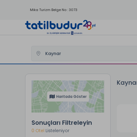
Mika Turizm Belge No : 3073
Tatilbudur
Yurtici Oteller
Muğla Otelleri
Bodrum Otelle
Kaynar
Haritada Göster
Sonuçları Filtreleyin
0 Otel
Listeleniyor