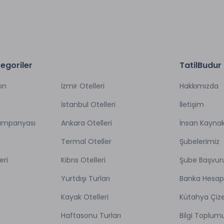
ünü yaşatan bölgelerden biridir. Özellikle zeytinyağlı yemekler ön planda ol
erin ilk sıralarında. Kabak çiçeği dolması, balık çorbası ve otlu börek çeşitl
yemekleri de gün arasında masanızı süsleyebilir. Deniz kıyısı boyunca sır
egoriler
TatilBudur
on
İzmir Otelleri
Hakkımızda
İstanbul Otelleri
İletişim
Kampanyası
Ankara Otelleri
İnsan Kaynak
Termal Oteller
Şubelerimiz
eri
Kıbrıs Otelleri
Şube Başvur
Yurtdışı Turları
Banka Hesap
Kayak Otelleri
Kütahya Çize
Haftasonu Turları
Bilgi Toplum