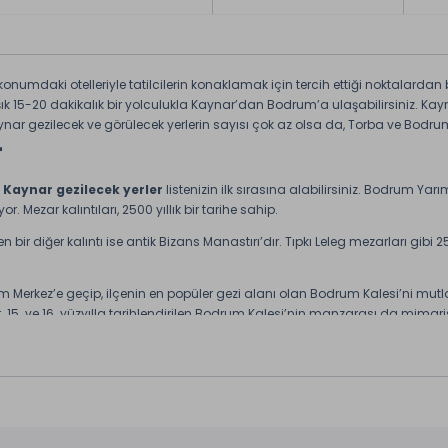
onumdaki otelleriyle tatilcilerin konaklamak için tercih ettiği noktalarda
şık 15-20 dakikalık bir yolculukla Kaynar’dan Bodrum’a ulaşabilirsiniz. Kayna
ar gezilecek ve görülecek yerlerin sayısı çok az olsa da, Torba ve Bodrum’
r
ı
Kaynar gezilecek yerler
listenizin ilk sırasına alabilirsiniz. Bodrum Yarım
. Mezar kalıntıları, 2500 yıllık bir tarihe sahip.
ir diğer kalıntı ise antik Bizans Manastırı’dır. Tıpkı Leleg mezarları gibi 
 Merkez’e geçip, ilçenin en popüler gezi alanı olan Bodrum Kalesi’ni mutl
r. 15. ve 16. yüzyılla tarihlendirilen Bodrum Kalesi’nin manzarası da mimar
dalışlar gerçekleştirmeyi unutmayın.
’i gezme şansını kaçırmayın.
 saatlere kadar eğlenmek için Bodrum Barlar Sokağı’nı tercih edin.