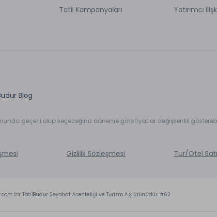
Tatil Kampanyaları
Yatırımcı İlişk
Budur Blog
umunda geçerli olup seçeceğiniz döneme göre fiyatlar değişkenlik gösterebil
eşmesi
Gizlilik Sözleşmesi
Tur/Otel Sat
r.com bir TatilBudur Seyahat Acenteliği ve Turizm A.Ş ürünüdür. #62