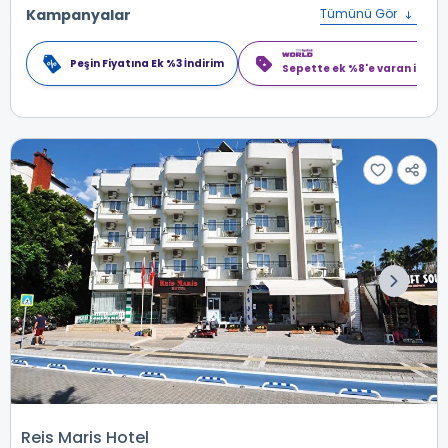
Kampanyalar
Tümünü Gör
Peşin Fiyatına Ek %3 İndirim
Sepette ek %8'e varan indiri
Reis Maris Hotel