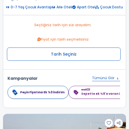
0-7 Yaş Çocuk Avantajı
Aile Oteli
Apart Otel
Çocuk Dostu
Seçtiğiniz tarih için sizi arayalım.
Fiyat için tarih seçmelisiniz
Tarih Seçiniz
Kampanyalar
Tümünü Gör
Peşin Fiyatına Ek %3 İndirim
Sepette ek %8'e varan indiri