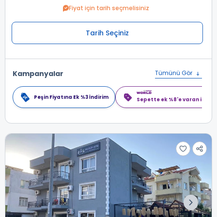
Fiyat için tarih seçmelisiniz
Tarih Seçiniz
Kampanyalar
Tümünü Gör
Peşin Fiyatına Ek %3 İndirim
Sepette ek %8'e varan indiri