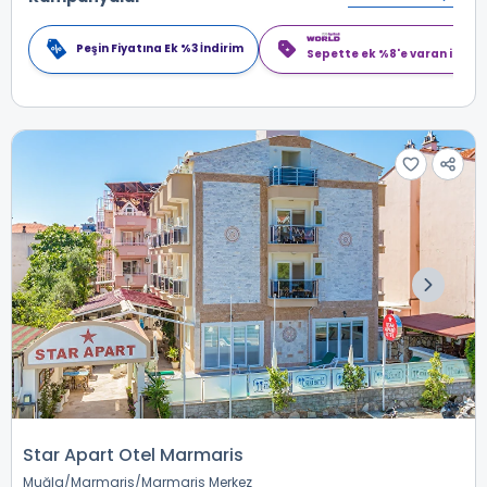
Peşin Fiyatına Ek %3 İndirim
Sepette ek %8'e varan indiri
Star Apart Otel Marmaris
Muğla
Marmaris
Marmaris Merkez