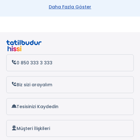
The Pera Hotel Marmaris
Daha Fazla Göster
Star Apart Otel Marmaris
Calestia Boutique House
Soykan Hotel
0 850 333 3 333
Biz sizi arayalım
Tesisinizi Kaydedin
Müşteri İlişkileri