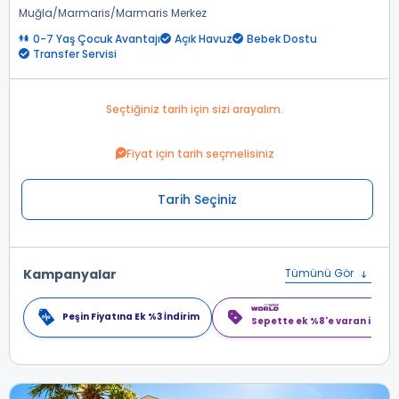
Muğla
Marmaris
Marmaris Merkez
0-7 Yaş Çocuk Avantajı
Açık Havuz
Bebek Dostu
Transfer Servisi
Seçtiğiniz tarih için sizi arayalım.
Fiyat için tarih seçmelisiniz
Tarih Seçiniz
Kampanyalar
Tümünü Gör
Peşin Fiyatına Ek %3 İndirim
Sepette ek %8'e varan indiri