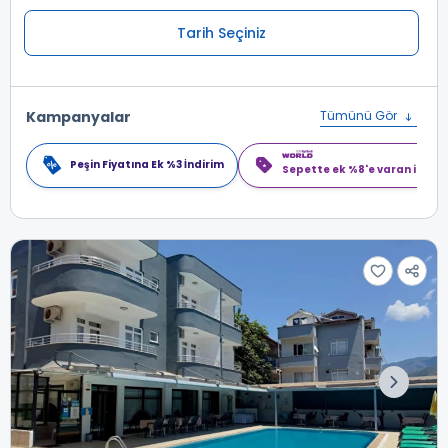
Tarih Seçiniz
Kampanyalar
Tümünü Gör
Peşin Fiyatına Ek %3 İndirim
Sepette ek %8'e varan indiri