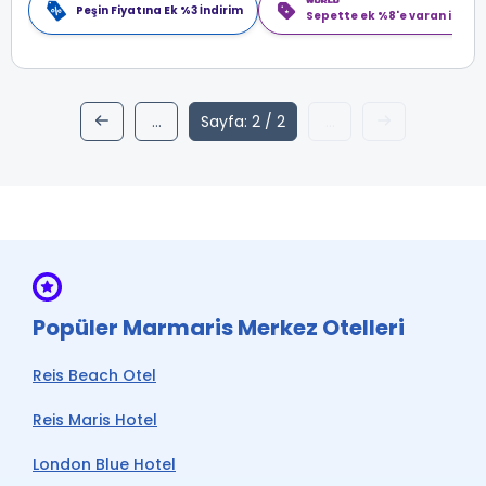
Peşin Fiyatına Ek %3 İndirim
Sepette ek %8'e varan indiri
...
Sayfa: 2 / 2
...
1
active2
Popüler Marmaris Merkez Otelleri
Reis Beach Otel
Reis Maris Hotel
London Blue Hotel