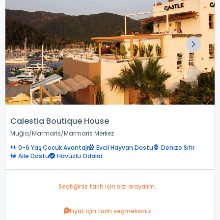
Calestia Boutique House
Muğla
Marmaris
Marmaris Merkez
0-6 Yaş Çocuk Avantajı
Evcil Hayvan Dostu
Denize Sıfır
Aile Dostu
Havuzlu Odalar
Seçtiğiniz tarih için sizi arayalım.
Fiyat için tarih seçmelisiniz