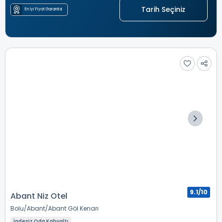
Tarih Seçiniz
En İyi Fiyat Garantisi
9.1/10
Abant Niz Otel
Bolu
Abant
Abant Göl Kenarı
İadesiz Oda Kahvaltı