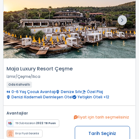
Maja Luxury Resort Çeşme
İzmir
Çeşme
Ilıca
Oda Kahvaltı
0-6 Yaş Çocuk Avantajı
Denize Sıfır
Özel Plaj
Denizi Kademeli Derinleşen Otel
Yetişkin Oteli +12
Avantajlar
Fiyat için tarih seçmelisiniz
TB Club Kazancın
2022 TB Puan
Tarih Seçiniz
En İyi Fiyat Garantisi