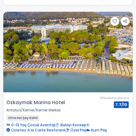
25 kullanıcı yorumu
Özkaymak Marina Hotel
7.7/10
Antalya
Kemer
Kemer Merkez
Ultra Her Şey Dahil
0-13 Yaş Çocuk Avantajı
Balayı Konsepti
Ücretsiz A la Carte Restoranlı
Özel Plaj
Kum Plaj