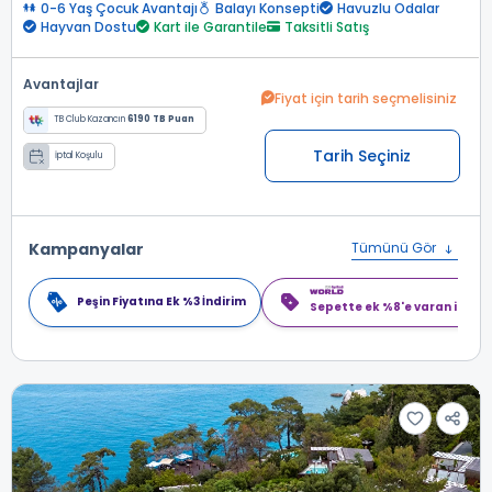
0-6 Yaş Çocuk Avantajı
Balayı Konsepti
Havuzlu Odalar
Hayvan Dostu
Kart ile Garantile
Taksitli Satış
Avantajlar
Fiyat için tarih seçmelisiniz
TB Club Kazancın
6190 TB Puan
Tarih Seçiniz
İptal Koşulu
Kampanyalar
Tümünü Gör
Peşin Fiyatına Ek %3 İndirim
Sepette ek %8'e varan indiri