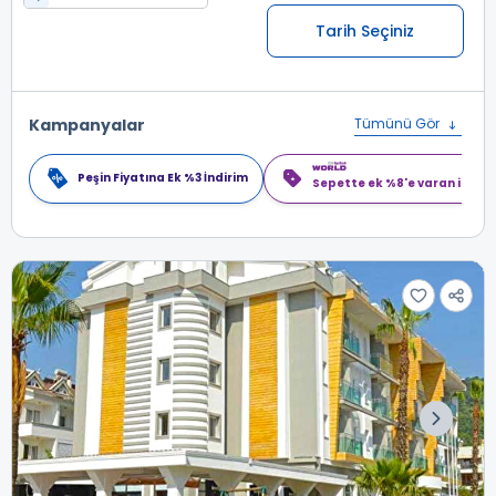
Tarih Seçiniz
Kampanyalar
Tümünü Gör
Peşin Fiyatına Ek %3 İndirim
Sepette ek %8'e varan indiri