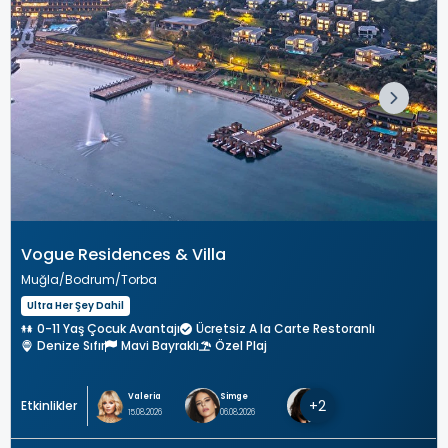
Vogue Residences & Villa
Muğla
Bodrum
Torba
Ultra Her Şey Dahil
0-11 Yaş Çocuk Avantajı
Ücretsiz A la Carte Restoranlı
Denize Sıfır
Mavi Bayraklı
Özel Plaj
Valeria
Simge
+2
Etkinlikler
15.08.2026
06.08.2026