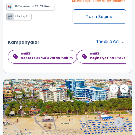
Fiyat için tarih seçmelisiniz
TB Club Kazancın
251 TB Puan
Tarih Seçiniz
İptal Koşulu
Kampanyalar
Tümünü Gör
Sepette ek %8'e varan indirim
Peşin Fiyatına 3 Taksit