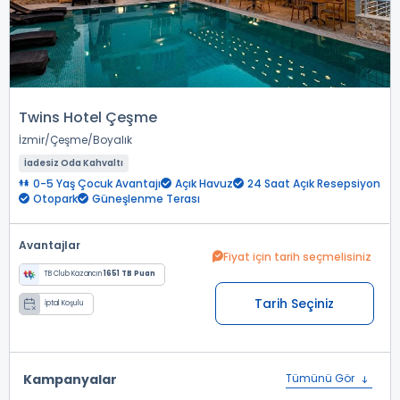
Twins Hotel Çeşme
İzmir
Çeşme
Boyalık
İadesiz Oda Kahvaltı
0-5 Yaş Çocuk Avantajı
Açık Havuz
24 Saat Açık Resepsiyon
Otopark
Güneşlenme Terası
Avantajlar
Fiyat için tarih seçmelisiniz
TB Club Kazancın
1651 TB Puan
Tarih Seçiniz
İptal Koşulu
Kampanyalar
Tümünü Gör