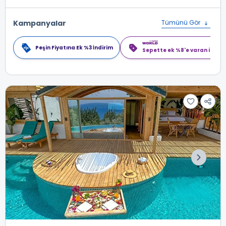
Kampanyalar
Tümünü Gör
Peşin Fiyatına Ek %3 İndirim
Sepette ek %8'e varan indiri