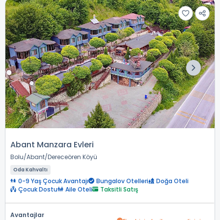
Abant Manzara Evleri
Bolu
Abant
Dereceören Köyü
Oda Kahvaltı
0-9 Yaş Çocuk Avantajı
Bungalov Otelleri
Doğa Oteli
Çocuk Dostu
Aile Oteli
Taksitli Satış
Avantajlar