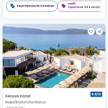
Peşin Fiyatına Ek %3 İndirim
Sepette ek %8'e varan indiri
8.8/10
Senses Hotel
Muğla
Bodrum
Kumbahçe