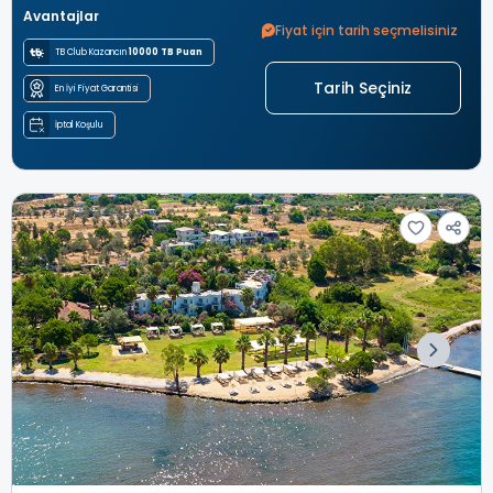
Avantajlar
Fiyat için tarih seçmelisiniz
TB Club Kazancın
10000 TB Puan
Tarih Seçiniz
En İyi Fiyat Garantisi
İptal Koşulu