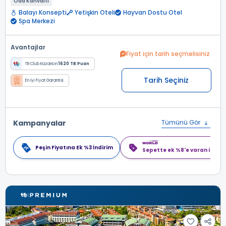
Oda Kahvaltı
Balayı Konsepti
Yetişkin Oteli
Hayvan Dostu Otel
Spa Merkezi
Avantajlar
Fiyat için tarih seçmelisiniz
TB Club Kazancın
1620 TB Puan
Tarih Seçiniz
En İyi Fiyat Garantisi
Kampanyalar
Tümünü Gör
Peşin Fiyatına Ek %3 İndirim
Sepette ek %8'e varan indiri