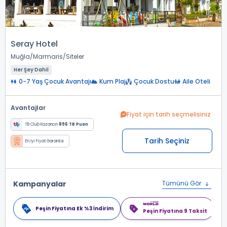
Seray Hotel
Muğla
Marmaris
Siteler
Her Şey Dahil
0-7 Yaş Çocuk Avantajı
Kum Plaj
Çocuk Dostu
Aile Oteli
Avantajlar
Fiyat için tarih seçmelisiniz
TB Club Kazancın
896 TB Puan
Tarih Seçiniz
En İyi Fiyat Garantisi
Kampanyalar
Tümünü Gör
Peşin Fiyatına Ek %3 İndirim
Peşin Fiyatına 9 Taksit