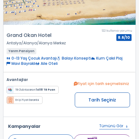
122 kullanıcı yorumu
Grand Okan Hotel
8.6/10
Antalya
Alanya
Alanya Merkez
Yarım Pansiyon
0-13 Yaş Çocuk Avantajı
Balayı Konsepti
Kum Çakıl Plaj
Mavi Bayraklı
Aile Oteli
Avantajlar
Fiyat için tarih seçmelisiniz
TB Club Kazancın
1408 TB Puan
Tarih Seçiniz
En İyi Fiyat Garantisi
Kampanyalar
Tümünü Gör