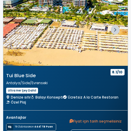
8.1/10
Tui Blue Side
Antalya
Side
Evrenseki
Ultra Her Şey Dahil
Denize sıfır
Balayı Konsepti
Ücretsiz A la Carte Restoran
Özel Plaj
Avantajlar
Fiyat için tarih seçmelisiniz
TB Club Kazancın
4441 TB Puan