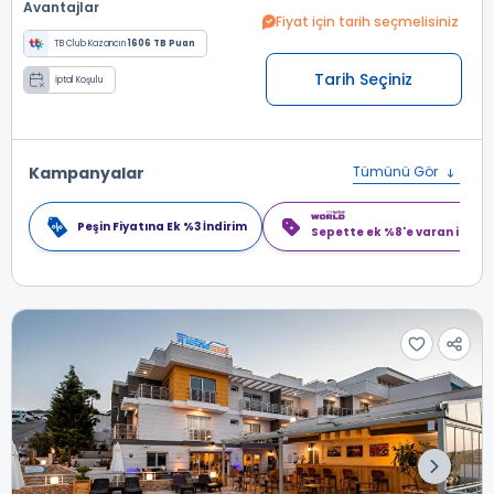
Avantajlar
Fiyat için tarih seçmelisiniz
TB Club Kazancın
1606 TB Puan
Tarih Seçiniz
İptal Koşulu
Kampanyalar
Tümünü Gör
Peşin Fiyatına Ek %3 İndirim
Sepette ek %8'e varan indiri