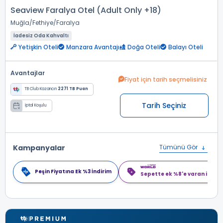
Seaview Faralya Otel (Adult Only +18)
Muğla
Fethiye
Faralya
İadesiz Oda Kahvaltı
Yetişkin Oteli
Manzara Avantajı
Doğa Oteli
Balayı Oteli
Avantajlar
Fiyat için tarih seçmelisiniz
TB Club Kazancın
2271 TB Puan
Tarih Seçiniz
İptal Koşulu
Kampanyalar
Tümünü Gör
Peşin Fiyatına Ek %3 İndirim
Sepette ek %8'e varan indiri