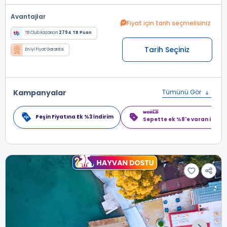
Avantajlar
Fiyat için tarih seçmelisiniz
TB Club Kazancın
2794 TB Puan
Tarih Seçiniz
En İyi Fiyat Garantisi
Kampanyalar
Tümünü Gör
Peşin Fiyatına Ek %3 İndirim
Sepette ek %8'e varan indiri