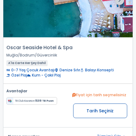
Oscar Seaside Hotel & Spa
Muğla
Bodrum
Güvercinlik
A'la Carte Her Şey Dahil
0-7 Yaş Çocuk Avantajı
Denize Sıfır
Balayı Konsepti
Özel Plaj
Kum - Çakıl Plaj
Avantajlar
Fiyat için tarih seçmelisiniz
TB Club Kazancın
1509 TB Puan
Tarih Seçiniz