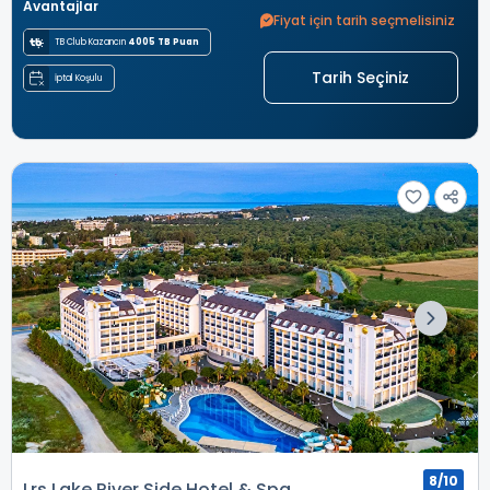
Avantajlar
Fiyat için tarih seçmelisiniz
TB Club Kazancın
4005 TB Puan
Tarih Seçiniz
İptal Koşulu
8/10
Lrs Lake River Side Hotel & Spa