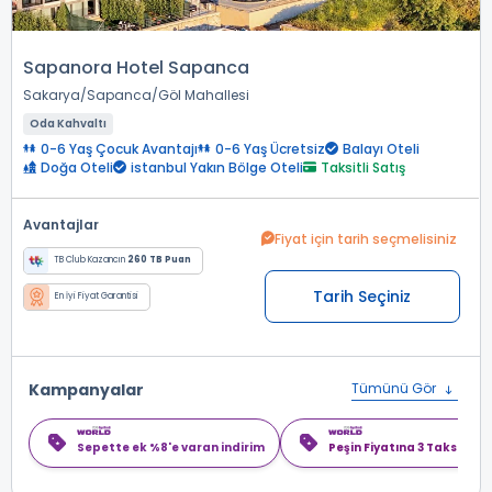
Sapanora Hotel Sapanca
Sakarya
Sapanca
Göl Mahallesi
Oda Kahvaltı
0-6 Yaş Çocuk Avantajı
0-6 Yaş Ücretsiz
Balayı Oteli
Doğa Oteli
istanbul Yakın Bölge Oteli
Taksitli Satış
Avantajlar
Fiyat için tarih seçmelisiniz
TB Club Kazancın
260 TB Puan
Tarih Seçiniz
En İyi Fiyat Garantisi
Kampanyalar
Tümünü Gör
Sepette ek %8'e varan indirim
Peşin Fiyatına 3 Taksit