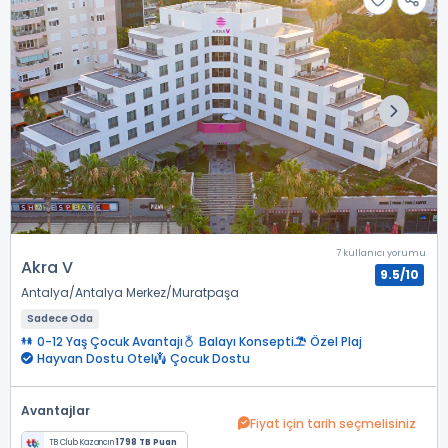
7 kullanıcı yorumu
Akra V
9.5/10
Antalya
Antalya Merkez
Muratpaşa
Sadece Oda
0-12 Yaş Çocuk Avantajı
Balayı Konsepti
Özel Plaj
Hayvan Dostu Otel
Çocuk Dostu
Avantajlar
Fiyat için tarih seçmelisiniz
TB Club Kazancın
1798 TB Puan