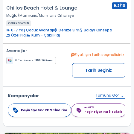
9.2/10
Chillos Beach Hotel & Lounge
Muğla
Marmaris
Marmaris Orhaniye
Oda Kahvaltı
0-7 Yaş Çocuk Avantajı
Denize Sıfır
Balayı Konsepti
Özel Plaj
Kum - Çakıl Plaj
Avantajlar
Fiyat için tarih seçmelisiniz
TB Club Kazancın
1350 TB Puan
Tarih Seçiniz
Kampanyalar
Tümünü Gör
Peşin Fiyatına Ek %3 İndirim
Peşin Fiyatına 9 Taksit