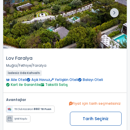
Lov Faralya
Muğla
Fethiye
Faralya
İadesiz Oda Kahvaltı
Aile Oteli
Açık Havuz
Yetişkin Oteli
Balayı Oteli
Kart ile Garantile
Taksitli Satış
Avantajlar
Fiyat için tarih seçmelisiniz
TB Club Kazancın
8861 TB Puan
Tarih Seçiniz
İptal Koşulu