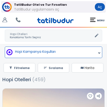
TatilBudur Otel ve Tur Fırsatları
Aç
TatilBudur uygulamasını aç
MENU
Hopi Otelleri
Hopi Kampanya Koşulları
Harita
Filtreleme
Sıralama
Hopi Otelleri
(459)