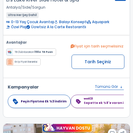
Antalya
Side
Sorgun
Ultra Her Şey Dahil
0-13 Yaş Çocuk Avantajı
Balayı Konsepti
Aquapark
Özel Plaj
Ücretsiz A la Carte Restorantlı
Avantajlar
Fiyat için tarih seçmelisiniz
TB Club Kazancın
1984 TB Puan
Tarih Seçiniz
En İyi Fiyat Garantisi
Kampanyalar
Tümünü Gör
Peşin Fiyatına Ek %3 İndirim
Sepette ek %8'e varan indiri