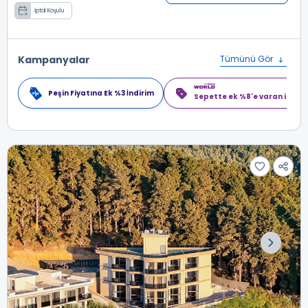
İptal Koşulu
Kampanyalar
Tümünü Gör
Peşin Fiyatına Ek %3 İndirim
Sepette ek %8'e varan indiri