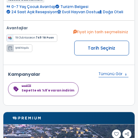
0-7 Yaş Çocuk Avantajı
Turizm Belgesi
24 Saat Açık Resepsiyon
Evcil Hayvan Dostu
Doğa Oteli
Avantajlar
Fiyat için tarih seçmelisiniz
TB Club Kazancın
749 TB Puan
Tarih Seçiniz
İptal Koşulu
Kampanyalar
Tümünü Gör
Sepette ek %8'e varan indirim