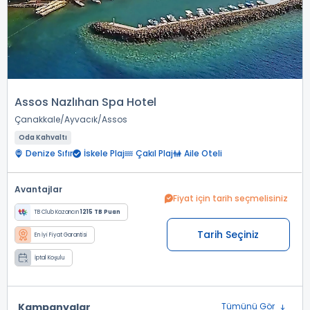
Assos Nazlıhan Spa Hotel
Çanakkale
Ayvacık
Assos
Oda Kahvaltı
Denize Sıfır
İskele Plaj
Çakıl Plaj
Aile Oteli
Avantajlar
Fiyat için tarih seçmelisiniz
TB Club Kazancın
1215 TB Puan
Tarih Seçiniz
En İyi Fiyat Garantisi
İptal Koşulu
Kampanyalar
Tümünü Gör