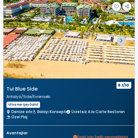
8.1/10
Tui Blue Side
Antalya
Side
Evrenseki
Ultra Her Şey Dahil
Denize sıfır
Balayı Konsepti
Ücretsiz A la Carte Restoran
Özel Plaj
Avantajlar
Fiyat için tarih seçmelisiniz