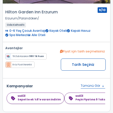
9/10
Hilton Garden Inn Erzurum
Erzurum
Palandöken
Oda Kahvaltı
0-6 Yaş Çocuk Avantajı
Kayak Oteli
Kapalı Havuz
Spa Merkezi
Aile Oteli
Avantajlar
Fiyat için tarih seçmelisiniz
TB Club Kazancın
980 TB Puan
Tarih Seçiniz
En İyi Fiyat Garantisi
Kampanyalar
Tümünü Gör
Sepette ek %8'e varan indirim
Peşin Fiyatına 9 Taksit