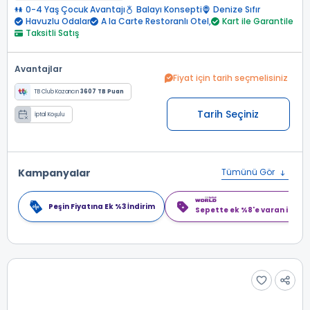
0-4 Yaş Çocuk Avantajı
Balayı Konsepti
Denize Sıfır
Havuzlu Odalar
A la Carte Restoranlı Otel,
Kart ile Garantile
Taksitli Satış
Avantajlar
Fiyat için tarih seçmelisiniz
TB Club Kazancın
3607 TB Puan
Tarih Seçiniz
İptal Koşulu
Kampanyalar
Tümünü Gör
Peşin Fiyatına Ek %3 İndirim
Sepette ek %8'e varan indiri