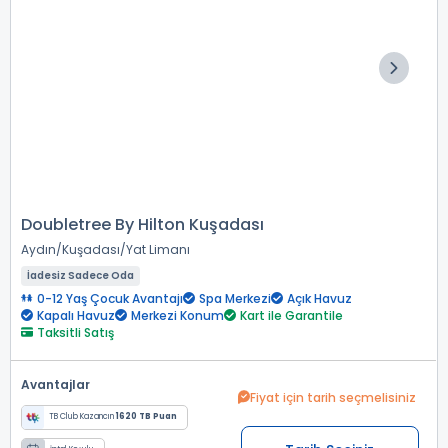
Doubletree By Hilton Kuşadası
Aydın
Kuşadası
Yat Limanı
İadesiz Sadece Oda
0-12 Yaş Çocuk Avantajı
Spa Merkezi
Açık Havuz
Kapalı Havuz
Merkezi Konum
Kart ile Garantile
Taksitli Satış
Avantajlar
Fiyat için tarih seçmelisiniz
TB Club Kazancın
1620 TB Puan