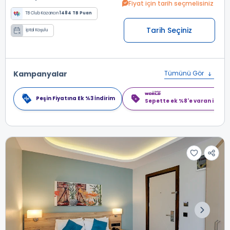
Fiyat için tarih seçmelisiniz
TB Club Kazancın
1484 TB Puan
Tarih Seçiniz
İptal Koşulu
Kampanyalar
Tümünü Gör
Peşin Fiyatına Ek %3 İndirim
Sepette ek %8'e varan indiri