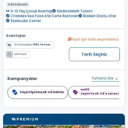
Oda Kahvaltı
0-12 Yaş Çocuk Avantajı
Sürdürülebilir Turizm
Charides Sea Food A’la Carte Restoran
Bisiklet Dostu Otel
Starbucks Corner
Avantajlar
Fiyat için tarih seçmelisiniz
TB Club Kazancın
1882 TB Puan
Tarih Seçiniz
İptal Koşulu
Kampanyalar
Tümünü Gör
Peşin Fiyatına Ek %3 İndirim
Sepette ek %8'e varan indiri