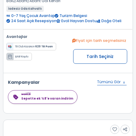
Bolu
Abant
Abant Göl Kenarı
İadesiz Oda Kahvaltı
0-7 Yaş Çocuk Avantajı
Turizm Belgesi
24 Saat Açık Resepsiyon
Evcil Hayvan Dostu
Doğa Oteli
Avantajlar
Fiyat için tarih seçmelisiniz
TB Club Kazancın
620 TB Puan
Tarih Seçiniz
İptal Koşulu
Kampanyalar
Tümünü Gör
Sepette ek %8'e varan indirim