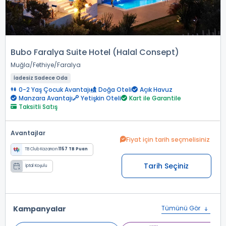
Bubo Faralya Suite Hotel (Halal Consept)
Muğla
Fethiye
Faralya
İadesiz Sadece Oda
0-2 Yaş Çocuk Avantajı
Doğa Oteli
Açık Havuz
Manzara Avantajı
Yetişkin Oteli
Kart ile Garantile
Taksitli Satış
Avantajlar
Fiyat için tarih seçmelisiniz
TB Club Kazancın
1157 TB Puan
Tarih Seçiniz
İptal Koşulu
Kampanyalar
Tümünü Gör