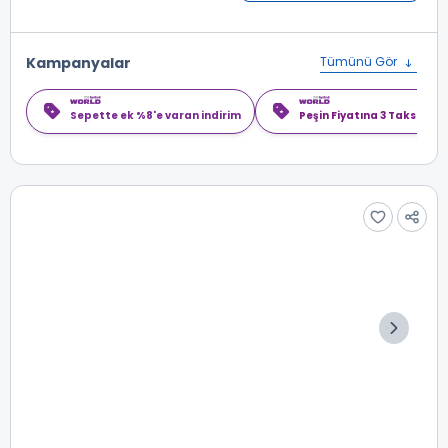
Kampanyalar
Tümünü Gör
Sepette ek %8'e varan indirim
Peşin Fiyatına 3 Taksit