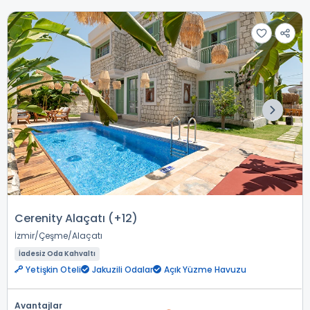
Cerenity Alaçatı (+12)
İzmir
Çeşme
Alaçatı
İadesiz Oda Kahvaltı
Yetişkin Oteli
Jakuzili Odalar
Açık Yüzme Havuzu
Avantajlar