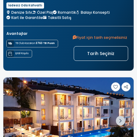
İadesiz Oda Kahvaltı
Denize Sıfır
Özel Plaj
Romantik
Balayı Konsepti
Kart ile Garantile
Taksitli Satış
Avantajlar
Fiyat için tarih seçmelisiniz
TB Club Kazancın
3763 TB Puan
Tarih Seçiniz
İptal Koşulu