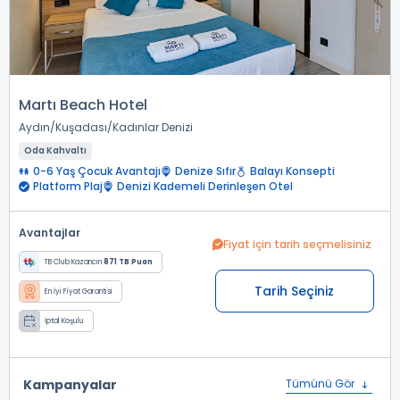
Martı Beach Hotel
Aydın
Kuşadası
Kadınlar Denizi
Oda Kahvaltı
0-6 Yaş Çocuk Avantajı
Denize Sıfır
Balayı Konsepti
Platform Plaj
Denizi Kademeli Derinleşen Otel
Avantajlar
Fiyat için tarih seçmelisiniz
TB Club Kazancın
871 TB Puan
Tarih Seçiniz
En İyi Fiyat Garantisi
İptal Koşulu
Kampanyalar
Tümünü Gör