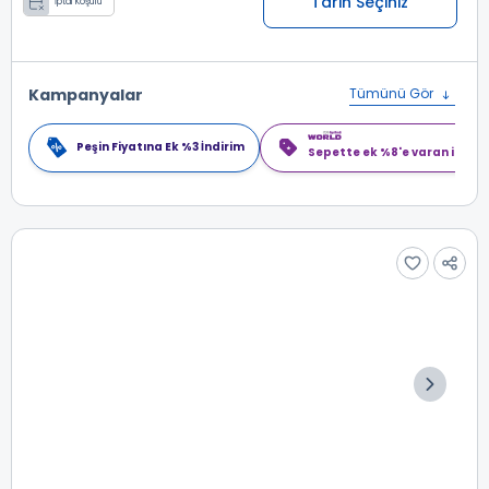
Tarih Seçiniz
İptal Koşulu
Kampanyalar
Tümünü Gör
Peşin Fiyatına Ek %3 İndirim
Sepette ek %8'e varan indiri