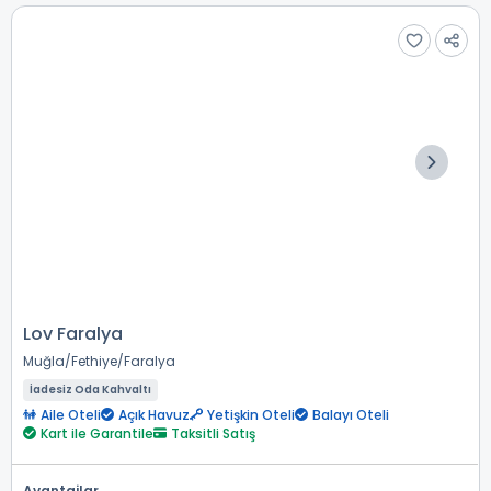
Lov Faralya
Muğla
Fethiye
Faralya
İadesiz Oda Kahvaltı
Aile Oteli
Açık Havuz
Yetişkin Oteli
Balayı Oteli
Kart ile Garantile
Taksitli Satış
Avantajlar