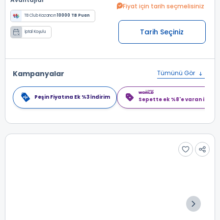
Fiyat için tarih seçmelisiniz
TB Club Kazancın
10000 TB Puan
Tarih Seçiniz
İptal Koşulu
Kampanyalar
Tümünü Gör
Peşin Fiyatına Ek %3 İndirim
Sepette ek %8'e varan indiri