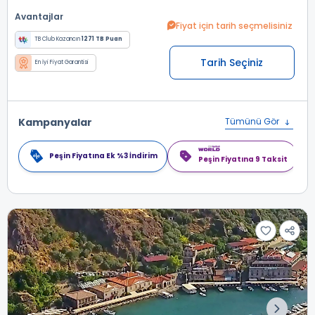
Avantajlar
Fiyat için tarih seçmelisiniz
TB Club Kazancın
1271 TB Puan
Tarih Seçiniz
En İyi Fiyat Garantisi
Kampanyalar
Tümünü Gör
Peşin Fiyatına Ek %3 İndirim
Peşin Fiyatına 9 Taksit