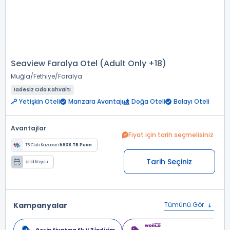
Seaview Faralya Otel (Adult Only +18)
Muğla
Fethiye
Faralya
İadesiz Oda Kahvaltı
Yetişkin Oteli
Manzara Avantajı
Doğa Oteli
Balayı Oteli
Avantajlar
Fiyat için tarih seçmelisiniz
TB Club Kazancın
5938 TB Puan
Tarih Seçiniz
İptal Koşulu
Kampanyalar
Tümünü Gör