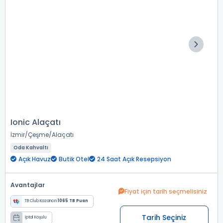
Ionic Alaçatı
İzmir
Çeşme
Alaçatı
Oda Kahvaltı
Açık Havuz
Butik Otel
24 Saat Açık Resepsiyon
Avantajlar
Fiyat için tarih seçmelisiniz
TB Club Kazancın
1065 TB Puan
Tarih Seçiniz
İptal Koşulu