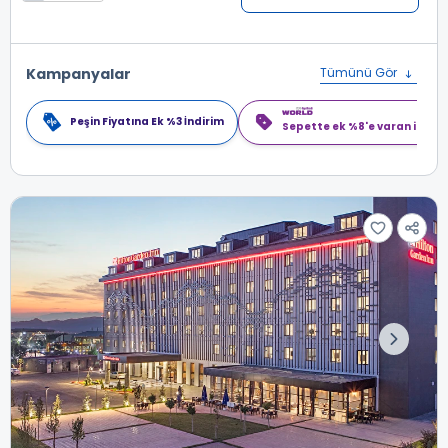
Kampanyalar
Tümünü Gör
Peşin Fiyatına Ek %3 İndirim
Sepette ek %8'e varan indiri