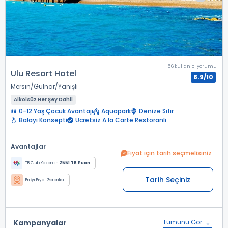
56 kullanıcı yorumu
Ulu Resort Hotel
8.9/10
Mersin
Gülnar
Yanışlı
Alkolsüz Her Şey Dahil
0-12 Yaş Çocuk Avantajı
Aquapark
Denize Sıfır
Balayı Konsepti
Ücretsiz A la Carte Restoranlı
Avantajlar
Fiyat için tarih seçmelisiniz
TB Club Kazancın
2551 TB Puan
Tarih Seçiniz
En İyi Fiyat Garantisi
Kampanyalar
Tümünü Gör