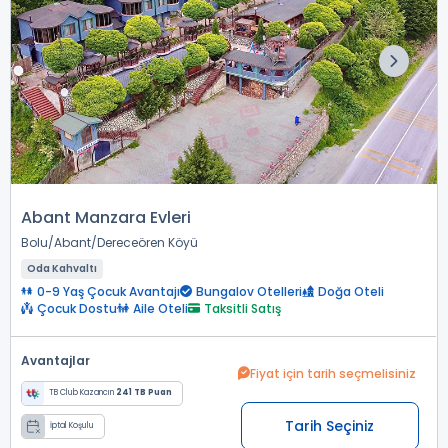
Abant Manzara Evleri
Bolu
Abant
Dereceören Köyü
Oda Kahvaltı
0-9 Yaş Çocuk Avantajı
Bungalov Otelleri
Doğa Oteli
Çocuk Dostu
Aile Oteli
Taksitli Satış
Avantajlar
Fiyat için tarih seçmelisiniz
TB Club Kazancın
241 TB Puan
Tarih Seçiniz
İptal Koşulu