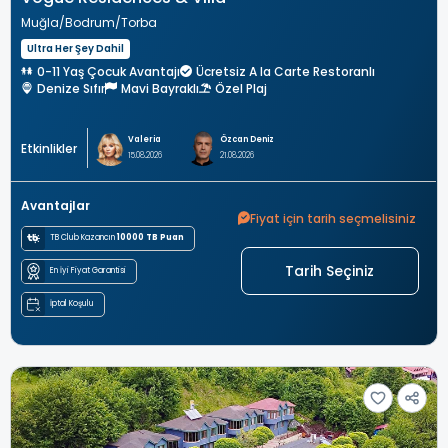
Muğla
Bodrum
Torba
Ultra Her Şey Dahil
0-11 Yaş Çocuk Avantajı
Ücretsiz A la Carte Restoranlı
Denize Sıfır
Mavi Bayraklı
Özel Plaj
Valeria
Özcan Deniz
Etkinlikler
15.08.2026
21.08.2026
Avantajlar
Fiyat için tarih seçmelisiniz
TB Club Kazancın
10000 TB Puan
Tarih Seçiniz
En İyi Fiyat Garantisi
İptal Koşulu