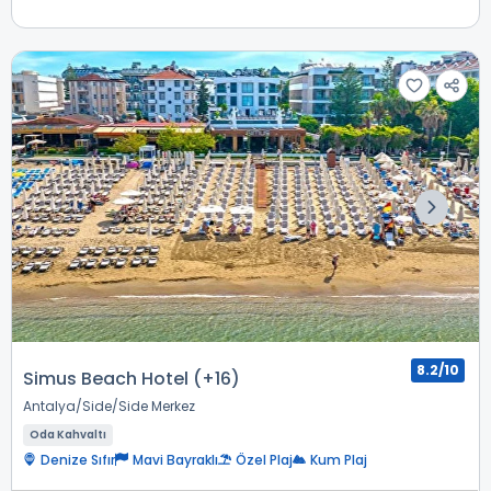
8.2/10
Simus Beach Hotel (+16)
Antalya
Side
Side Merkez
Oda Kahvaltı
Denize Sıfır
Mavi Bayraklı
Özel Plaj
Kum Plaj