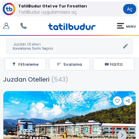
TatilBudur Otel ve Tur Fırsatları
Aç
TatilBudur uygulamasını aç
MENU
Juzdan Otelleri
Harita
Filtreleme
Sıralama
Juzdan Otelleri
(543)