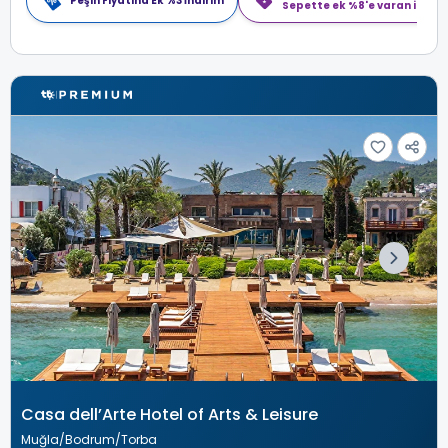
Peşin Fiyatına Ek %3 İndirim
Sepette ek %8'e varan indiri
Casa dell’Arte Hotel of Arts & Leisure
Muğla
Bodrum
Torba