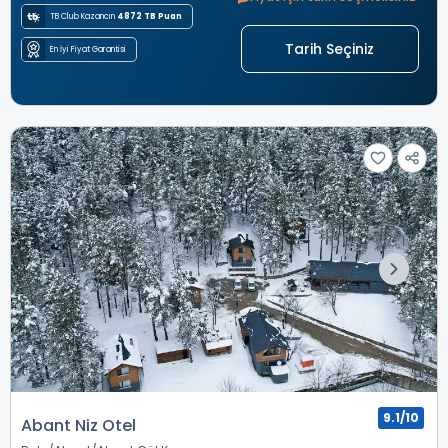
TB Club Kazancın
4872 TB Puan
Tarih Seçiniz
En İyi Fiyat Garantisi
9.1/10
Abant Niz Otel