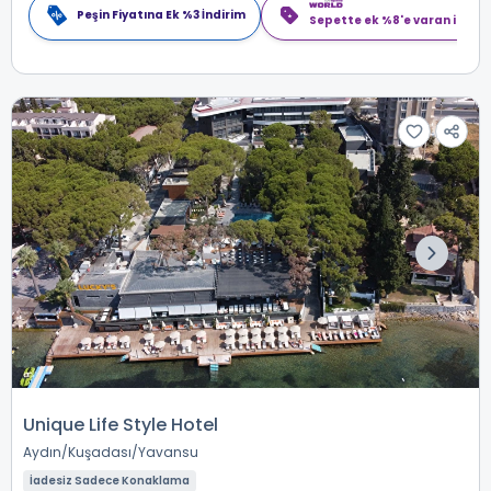
Peşin Fiyatına Ek %3 İndirim
Sepette ek %8'e varan indiri
Unique Life Style Hotel
Aydın
Kuşadası
Yavansu
İadesiz Sadece Konaklama