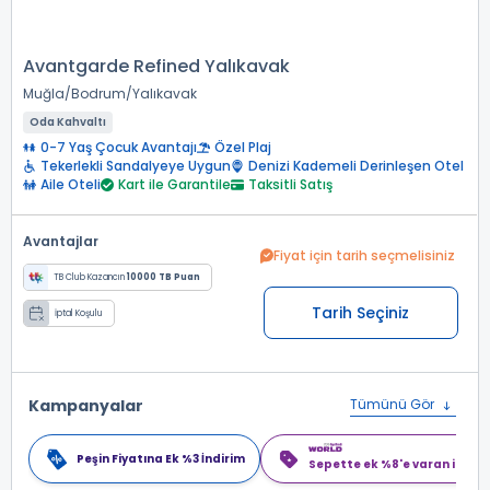
Avantgarde Refined Yalıkavak
Muğla
Bodrum
Yalıkavak
Oda Kahvaltı
0-7 Yaş Çocuk Avantajı
Özel Plaj
Tekerlekli Sandalyeye Uygun
Denizi Kademeli Derinleşen Otel
Aile Oteli
Kart ile Garantile
Taksitli Satış
Avantajlar
Fiyat için tarih seçmelisiniz
TB Club Kazancın
10000 TB Puan
Tarih Seçiniz
İptal Koşulu
Kampanyalar
Tümünü Gör
Peşin Fiyatına Ek %3 İndirim
Sepette ek %8'e varan indiri