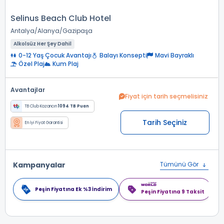
Selinus Beach Club Hotel
Antalya
Alanya
Gazipaşa
Alkolsüz Her Şey Dahil
0-12 Yaş Çocuk Avantajı
Balayı Konsepti
Mavi Bayraklı
Özel Plaj
Kum Plaj
Avantajlar
Fiyat için tarih seçmelisiniz
TB Club Kazancın
1094 TB Puan
Tarih Seçiniz
En İyi Fiyat Garantisi
Kampanyalar
Tümünü Gör
Peşin Fiyatına Ek %3 İndirim
Peşin Fiyatına 9 Taksit