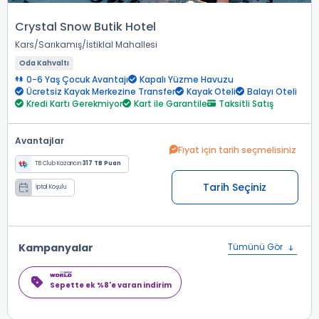
Crystal Snow Butik Hotel
Kars
Sarıkamış
İstiklal Mahallesi
Oda Kahvaltı
0-6 Yaş Çocuk Avantajı
Kapalı Yüzme Havuzu
Ücretsiz Kayak Merkezine Transfer
Kayak Oteli
Balayı Oteli
Kredi Kartı Gerekmiyor
Kart ile Garantile
Taksitli Satış
Avantajlar
Fiyat için tarih seçmelisiniz
TB Club Kazancın
317 TB Puan
Tarih Seçiniz
İptal Koşulu
Kampanyalar
Tümünü Gör
Sepette ek %8'e varan indirim