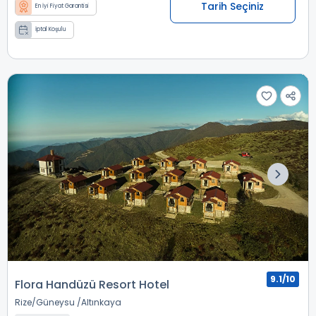
Tarih Seçiniz
En İyi Fiyat Garantisi
İptal Koşulu
9.1/10
Flora Handüzü Resort Hotel
Rize
Güneysu
Altınkaya