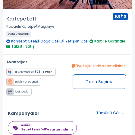
9.5/10
Kartepe Loft
Kocaeli
Kartepe
Maşukiye
Oda Kahvaltı
Konsept Otel
Doğa Oteli
Yetişkin Oteli
Kart ile Garantile
Taksitli Satış
Avantajlar
Fiyat için tarih seçmelisiniz
TB Club Kazancın
525 TB Puan
Tarih Seçiniz
En İyi Fiyat Garantisi
İptal Koşulu
Kampanyalar
Tümünü Gör
Sepette ek %8'e varan indirim