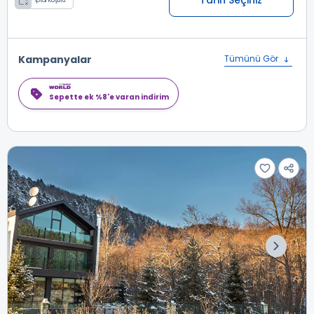
Tarih Seçiniz
İptal Koşulu
Kampanyalar
Tümünü Gör
Sepette ek %8'e varan indirim