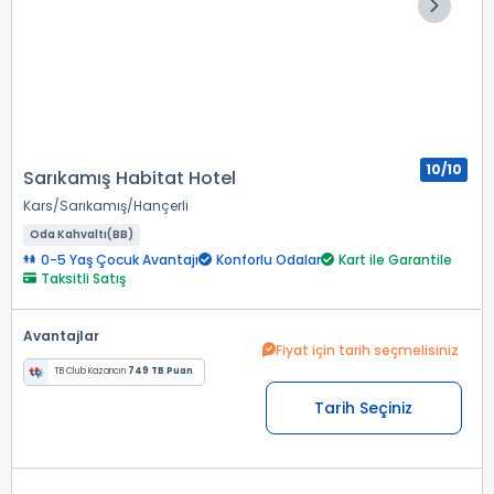
10/10
Sarıkamış Habitat Hotel
Kars
Sarıkamış
Hançerli
Oda Kahvaltı(BB)
0-5 Yaş Çocuk Avantajı
Konforlu Odalar
Kart ile Garantile
Taksitli Satış
Avantajlar
Fiyat için tarih seçmelisiniz
TB Club Kazancın
749 TB Puan
Tarih Seçiniz