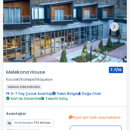
7.7/10
Melekona House
Kocaeli
Kartepe
Maşukiye
İadesiz Oda Kahvaltı
0-7 Yaş Çocuk Avantajı
Yakın Bölge
Doğa Oteli
Kart ile Garantile
Taksitli Satış
Avantajlar
Fiyat için tarih seçmelisiniz
TB Club Kazancın
772 TB Puan