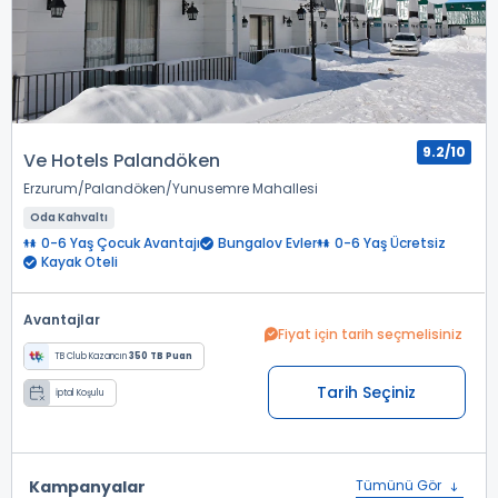
9.2/10
Ve Hotels Palandöken
Erzurum
Palandöken
Yunusemre Mahallesi
Oda Kahvaltı
0-6 Yaş Çocuk Avantajı
Bungalov Evler
0-6 Yaş Ücretsiz
Kayak Oteli
Avantajlar
Fiyat için tarih seçmelisiniz
TB Club Kazancın
350 TB Puan
Tarih Seçiniz
İptal Koşulu
Kampanyalar
Tümünü Gör