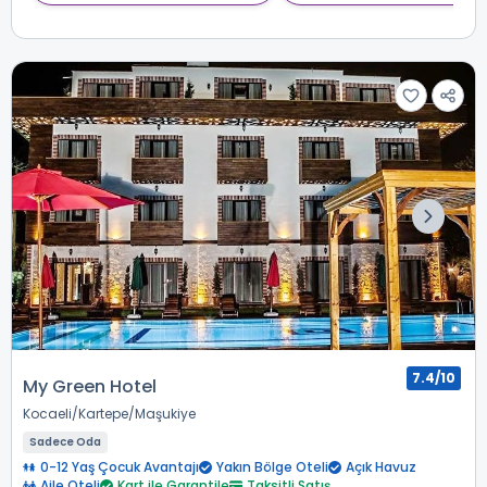
7.4/10
My Green Hotel
Kocaeli
Kartepe
Maşukiye
Sadece Oda
0-12 Yaş Çocuk Avantajı
Yakın Bölge Oteli
Açık Havuz
Aile Oteli
Kart ile Garantile
Taksitli Satış