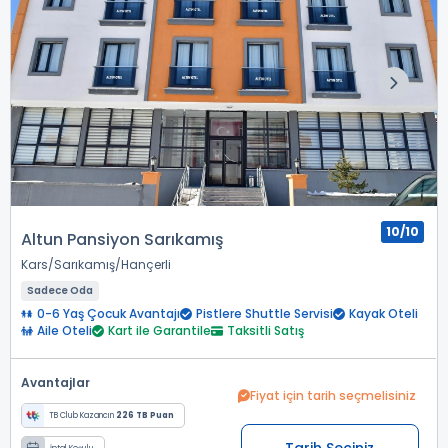
10/10
Altun Pansiyon Sarıkamış
Kars
Sarıkamış
Hançerli
Sadece Oda
0-6 Yaş Çocuk Avantajı
Pistlere Shuttle Servisi
Kayak Oteli
Aile Oteli
Kart ile Garantile
Taksitli Satış
Avantajlar
Fiyat için tarih seçmelisiniz
TB Club Kazancın
226 TB Puan