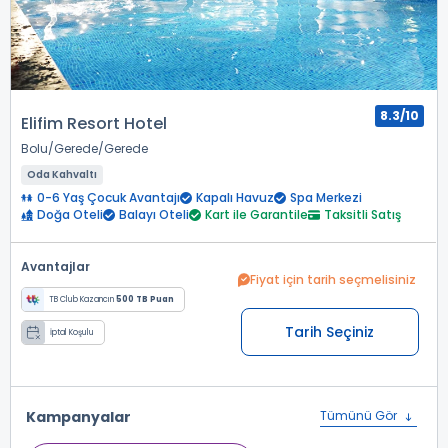
8.3/10
Elifim Resort Hotel
Bolu
Gerede
Gerede
Oda Kahvaltı
0-6 Yaş Çocuk Avantajı
Kapalı Havuz
Spa Merkezi
Doğa Oteli
Balayı Oteli
Kart ile Garantile
Taksitli Satış
Avantajlar
Fiyat için tarih seçmelisiniz
TB Club Kazancın
500 TB Puan
Tarih Seçiniz
İptal Koşulu
Kampanyalar
Tümünü Gör