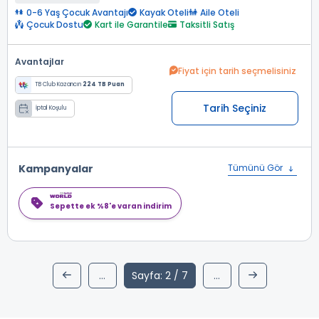
0-6 Yaş Çocuk Avantajı
Kayak Oteli
Aile Oteli
Çocuk Dostu
Kart ile Garantile
Taksitli Satış
Avantajlar
Fiyat için tarih seçmelisiniz
TB Club Kazancın
224 TB Puan
Tarih Seçiniz
İptal Koşulu
Kampanyalar
Tümünü Gör
Sepette ek %8'e varan indirim
...
Sayfa: 2 / 7
...