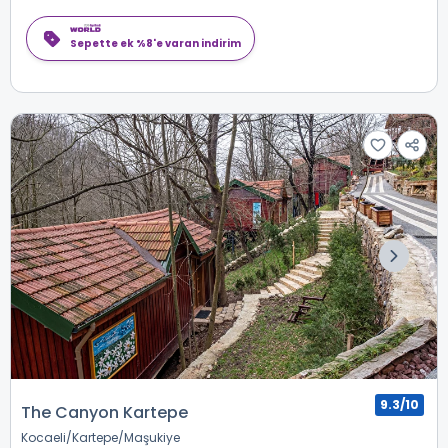
Sepette ek %8'e varan indirim
9.3/10
The Canyon Kartepe
Kocaeli
Kartepe
Maşukiye