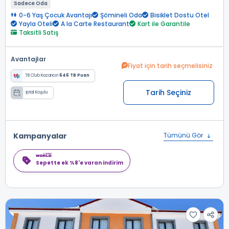
Sadece Oda
0-6 Yaş Çocuk Avantajı
Şömineli Oda
Bisiklet Dostu Otel
Yayla Oteli
A la Carte Restaurant
Kart ile Garantile
Taksitli Satış
Avantajlar
Fiyat için tarih seçmelisiniz
TB Club Kazancın
646 TB Puan
Tarih Seçiniz
İptal Koşulu
Kampanyalar
Tümünü Gör
Sepette ek %8'e varan indirim