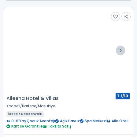
7.1/10
Aileena Hotel & Villas
Kocaeli
Kartepe
Maşukiye
İadesiz Oda Kahvaltı
0-6 Yaş Çocuk Avantajı
Açık Havuz
Spa Merkezi
Aile Oteli
Kart ile Garantile
Taksitli Satış