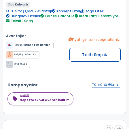
Oda Kahvaltı
0-5 Yaş Çocuk Avantajı
Konsept Otel
Doğa Oteli
Bungalov Oteller
Kart ile Garantile
Kredi Kartı Gerekmiyor
Taksitli Satış
Avantajlar
Fiyat için tarih seçmelisiniz
TB Club Kazancın
499 TB Puan
Tarih Seçiniz
En İyi Fiyat Garantisi
İptal Koşulu
Kampanyalar
Tümünü Gör
Sepette ek %8'e varan indirim