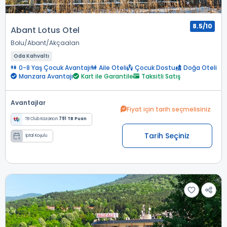
8.5/10
Abant Lotus Otel
Bolu
Abant
Akçaalan
Oda Kahvaltı
0-8 Yaş Çocuk Avantajı
Aile Oteli
Çocuk Dostu
Doğa Oteli
Manzara Avantajı
Kart ile Garantile
Taksitli Satış
Avantajlar
Fiyat için tarih seçmelisiniz
TB Club Kazancın
791 TB Puan
Tarih Seçiniz
İptal Koşulu