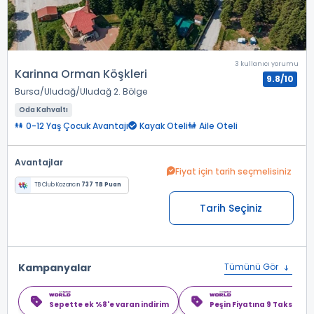
3 kullanıcı yorumu
Karinna Orman Köşkleri
9.8/10
Bursa
Uludağ
Uludağ 2. Bölge
Oda Kahvaltı
0-12 Yaş Çocuk Avantajı
Kayak Oteli
Aile Oteli
Avantajlar
Fiyat için tarih seçmelisiniz
TB Club Kazancın
737 TB Puan
Tarih Seçiniz
Kampanyalar
Tümünü Gör
Sepette ek %8'e varan indirim
Peşin Fiyatına 9 Taksit