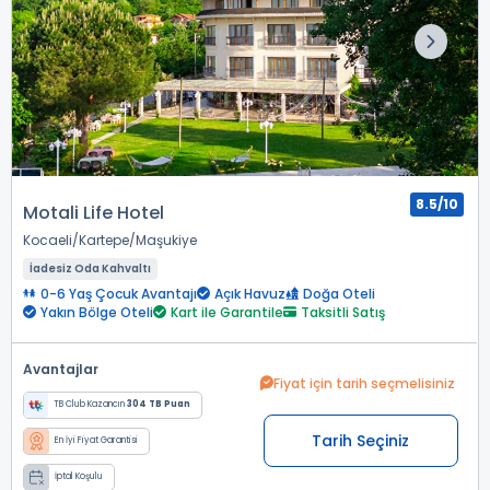
8.5/10
Motali Life Hotel
Kocaeli
Kartepe
Maşukiye
İadesiz Oda Kahvaltı
0-6 Yaş Çocuk Avantajı
Açık Havuz
Doğa Oteli
Yakın Bölge Oteli
Kart ile Garantile
Taksitli Satış
Avantajlar
Fiyat için tarih seçmelisiniz
TB Club Kazancın
304 TB Puan
Tarih Seçiniz
En İyi Fiyat Garantisi
İptal Koşulu