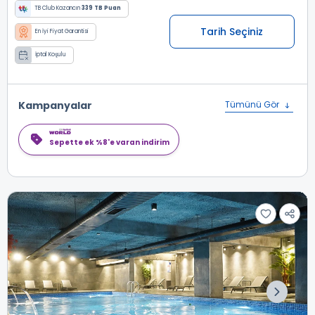
TB Club Kazancın
339 TB Puan
Tarih Seçiniz
En İyi Fiyat Garantisi
İptal Koşulu
Kampanyalar
Tümünü Gör
Sepette ek %8'e varan indirim