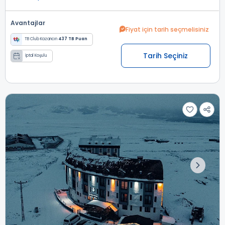
Avantajlar
Fiyat için tarih seçmelisiniz
TB Club Kazancın
437 TB Puan
Tarih Seçiniz
İptal Koşulu