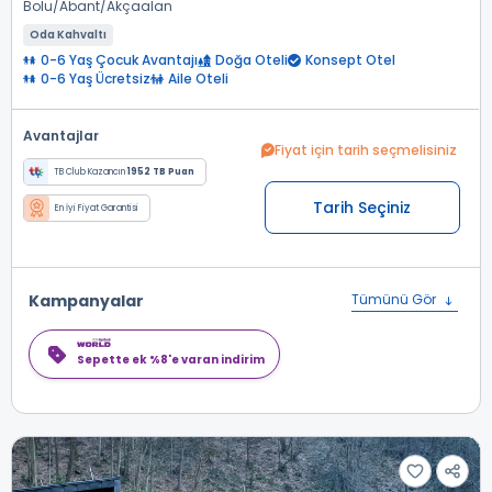
Bolu
Abant
Akçaalan
Oda Kahvaltı
0-6 Yaş Çocuk Avantajı
Doğa Oteli
Konsept Otel
0-6 Yaş Ücretsiz
Aile Oteli
Avantajlar
Fiyat için tarih seçmelisiniz
TB Club Kazancın
1952 TB Puan
Tarih Seçiniz
En İyi Fiyat Garantisi
Kampanyalar
Tümünü Gör
Sepette ek %8'e varan indirim