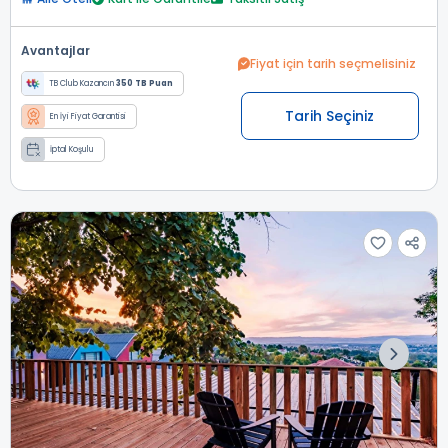
Avantajlar
Fiyat için tarih seçmelisiniz
TB Club Kazancın
350 TB Puan
Tarih Seçiniz
En İyi Fiyat Garantisi
İptal Koşulu