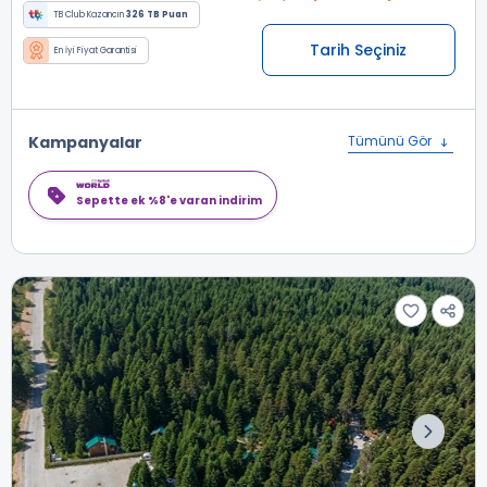
TB Club Kazancın
326 TB Puan
Tarih Seçiniz
En İyi Fiyat Garantisi
Kampanyalar
Tümünü Gör
Sepette ek %8'e varan indirim