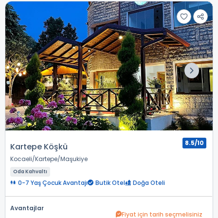
8.5/10
Kartepe Köşkü
Kocaeli
Kartepe
Maşukiye
Oda Kahvaltı
0-7 Yaş Çocuk Avantajı
Butik Otel
Doğa Oteli
Avantajlar
Fiyat için tarih seçmelisiniz