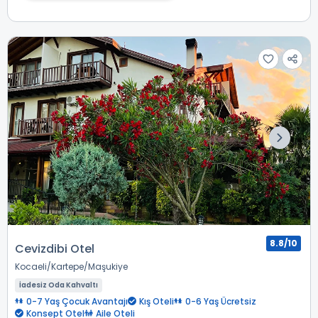
8.8/10
Cevizdibi Otel
Kocaeli
Kartepe
Maşukiye
İadesiz Oda Kahvaltı
0-7 Yaş Çocuk Avantajı
Kış Oteli
0-6 Yaş Ücretsiz
Konsept Otel
Aile Oteli