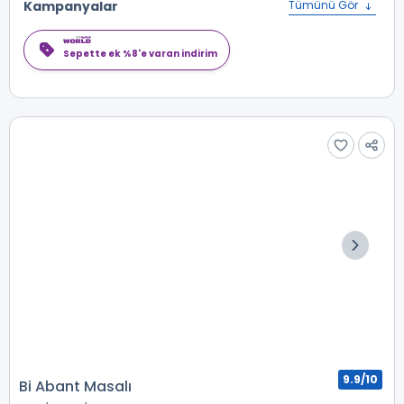
Kampanyalar
Tümünü Gör
Sepette ek %8'e varan indirim
9.9/10
Bi Abant Masalı