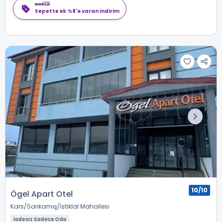
Sepette ek %8'e varan indirim
10/10
Ögel Apart Otel
Kars
Sarıkamış
İstiklal Mahallesi
İadesiz Sadece Oda