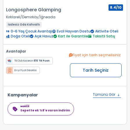
8.4/10
Longosphere Glamping
Kırklareli
Demirköy
İğneada
İadesiz Oda Kahvaltı
0-6 Yaş Çocuk Avantajı
Evcil Hayvan Dostu
Aktivite Oteli
Doğa Oteli
Açık Havuz
Kart ile Garantile
Taksitli Satış
Avantajlar
Fiyat için tarih seçmelisiniz
TB Club Kazancın
616 TB Puan
Tarih Seçiniz
En İyi Fiyat Garantisi
Kampanyalar
Tümünü Gör
Sepette ek %8'e varan indirim