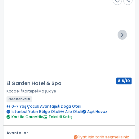
8.8/10
El Garden Hotel & Spa
Kocaeli
Kartepe
Maşukiye
Oda Kahvaltı
0-7 Yaş Çocuk Avantajı
Doğa Oteli
İstanbul Yakın Bölge Oteli
Aile Oteli
Açık Havuz
Kart ile Garantile
Taksitli Satış
Avantajlar
Fiyat için tarih seçmelisiniz