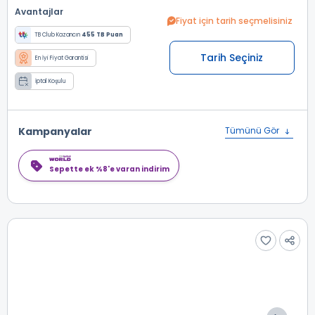
Avantajlar
Fiyat için tarih seçmelisiniz
TB Club Kazancın
455 TB Puan
Tarih Seçiniz
En İyi Fiyat Garantisi
İptal Koşulu
Kampanyalar
Tümünü Gör
Sepette ek %8'e varan indirim