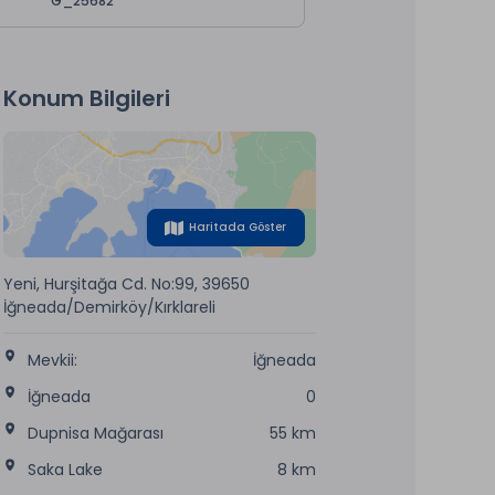
G_25682
Konum Bilgileri
Haritada Göster
Yeni, Hurşitağa Cd. No:99, 39650
İğneada/Demirköy/Kırklareli
Mevkii:
İğneada
İğneada
0
Dupnisa Mağarası
55 km
Saka Lake
8 km