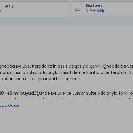
Kişi Sayısı
Çıkış
ğneada Deluxe, Karadeniz’in eşsiz doğasıyla çevrili İğneada’da yer 
anzarasına sahip odalarıyla misafirlerine konforlu ve ferah bir ko
porları meraklıları için ideal bir seçimdir.
 38–48 m² büyüklüğünde Deluxe ve Junior Suite odalarıyla farklı ko
veya bahçe manzaralı olup sigara içilmeye uygundur ve 3 yetişkin i
 m² genişliğinde, bahçe veya deniz manzaralıdır, sigara içilmeyen s
azla Göster
kapasitelidir.
ğneada Deluxe, misafirlerine kapsamlı olanaklar sunar: açık ve ka
enme terası, SPA ve masaj hizmetleri, sauna, fitness merkezi ve sp