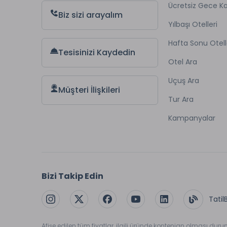
Ücretsiz Gece 
Biz sizi arayalım
Yılbaşı Otelleri
Hafta Sonu Otell
Tesisinizi Kaydedin
Otel Ara
Uçuş Ara
Müşteri İlişkileri
Tur Ara
Kampanyalar
Bizi Takip Edin
Tatil
Afişe edilen tüm fiyatlar, ilgili üründe kontenjan olması dur