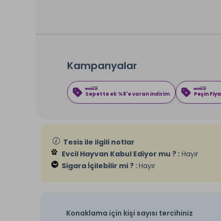
Kampanyalar
Sepette ek %8'e varan indirim
Peşin Fiya
Tesis ile ilgili notlar
Evcil Hayvan Kabul Ediyor mu ? :
Hayır
Sigara İçilebilir mi ? :
Hayır
Konaklama için kişi sayısı tercihiniz