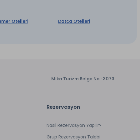
Kuruyemiş İkramı *
Odaya Çikolata ve Lokum Tabağı *
emer Otelleri
Datça Otelleri
Odaya İkram Tabağı Servisi
*
Mika Turizm Belge No : 3073
Rezervasyon
Nasıl Rezervasyon Yapılır?
Grup Rezervasyon Talebi