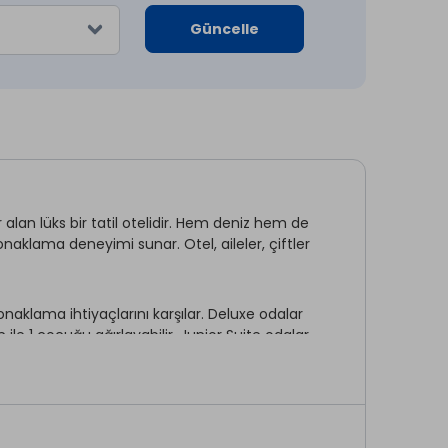
Güncelle
alan lüks bir tatil otelidir. Hem deniz hem de
naklama deneyimi sunar. Otel, aileler, çiftler
naklama ihtiyaçlarını karşılar. Deluxe odalar
le 1 çocuğu ağırlayabilir. Junior Suite odalar
eçenekler sunar ve aynı şekilde 3 yetişkin ile 1
palı yüzme havuzları, havuz bar, lounge alanı,
or aktiviteleri (badminton, futbol, pilates,