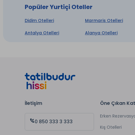
Odaya 
Popüler Yurtiçi Oteller
Odaya 
Deniz 
Didim Otelleri
Marmaris Otelleri
Durum
Antalya Otelleri
Alanya Otelleri
* ile iş
İletişim
Öne Çıkan Kat
Erken Rezervasy
0 850 333 3 333
Kış Otelleri