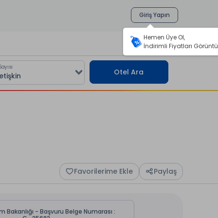
Giriş Yapın
Hemen Üye Ol,
İndirimli Fiyatları Görüntü
Sayısı
Otel Ara
Favorilerime Ekle
Paylaş
zm Bakanlığı - Başvuru Belge Numarası :