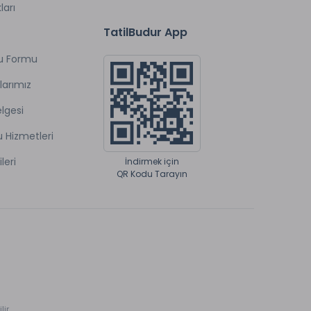
ları
TatilBudur App
u Formu
larımız
lgesi
u Hizmetleri
ileri
İndirmek için
QR Kodu Tarayın
ir.