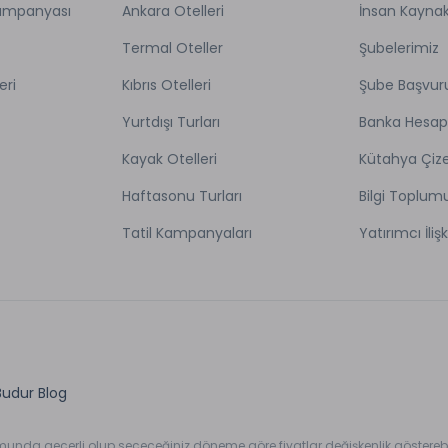
Kampanyası
Ankara Otelleri
İnsan Kaynak
Termal Oteller
Şubelerimiz
eri
Kıbrıs Otelleri
Şube Başvur
Yurtdışı Turları
Banka Hesap
Kayak Otelleri
Kütahya Çize
Haftasonu Turları
Bilgi Toplum
Tatil Kampanyaları
Yatırımcı İlişk
Budur Blog
umunda geçerli olup seçeceğiniz döneme göre fiyatlar değişkenlik gösterebil