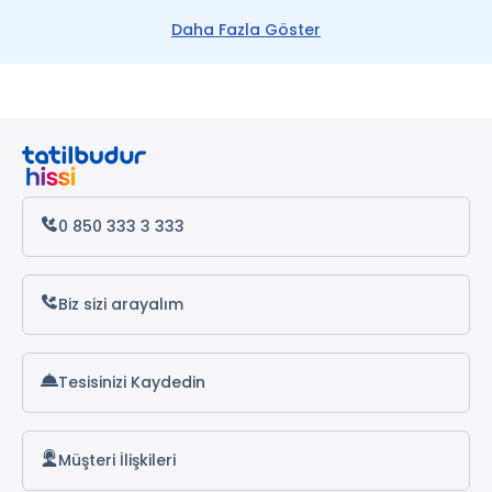
Daha Fazla Göster
Çeşme Otelleri
Kemer Otelleri
Datça Otelleri
Antalya Otelleri
Alanya Otelleri
0 850 333 3 333
Biz sizi arayalım
Tesisinizi Kaydedin
Müşteri İlişkileri