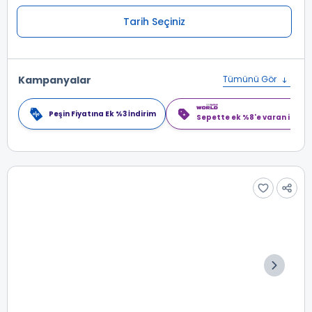
Tarih Seçiniz
Kampanyalar
Tümünü Gör
Peşin Fiyatına Ek %3 İndirim
Sepette ek %8'e varan indiri