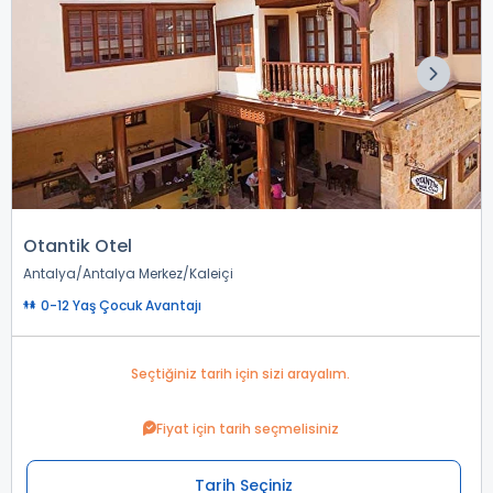
Otantik Otel
Antalya
Antalya Merkez
Kaleiçi
0-12 Yaş Çocuk Avantajı
Seçtiğiniz tarih için sizi arayalım.
Fiyat için tarih seçmelisiniz
Tarih Seçiniz