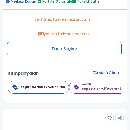
Merkezi Konum
Kart ile Garantile
Taksitli Satış
Seçtiğiniz tarih için sizi arayalım.
Fiyat için tarih seçmelisiniz
Tarih Seçiniz
Kampanyalar
Tümünü Gör
Peşin Fiyatına Ek %3 İndirim
Sepette ek %8'e varan indiri