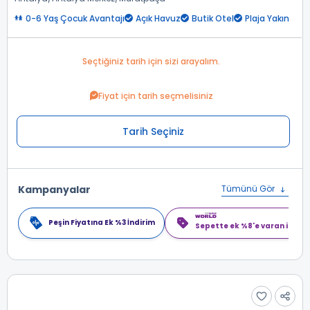
0-6 Yaş Çocuk Avantajı
Açık Havuz
Butik Otel
Plaja Yakın
Seçtiğiniz tarih için sizi arayalım.
Fiyat için tarih seçmelisiniz
Tarih Seçiniz
Kampanyalar
Tümünü Gör
Peşin Fiyatına Ek %3 İndirim
Sepette ek %8'e varan indiri