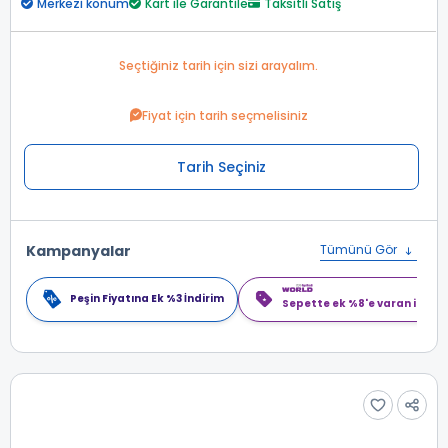
Merkezi konum
Kart ile Garantile
Taksitli Satış
Seçtiğiniz tarih için sizi arayalım.
Fiyat için tarih seçmelisiniz
Tarih Seçiniz
Kampanyalar
Tümünü Gör
Peşin Fiyatına Ek %3 İndirim
Sepette ek %8'e varan indiri