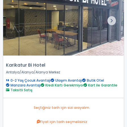
Karikatur Bi Hotel
Antalya
Alanya
Alanya Merkez
0-2 Yaş Çocuk Avantajı
Ulaşım Avantajı
Butik Otel
Manzara Avantajı
Kredi Kartı Gerekmiyor
Kart ile Garantile
Taksitli Satış
Seçtiğiniz tarih için sizi arayalım.
Fiyat için tarih seçmelisiniz