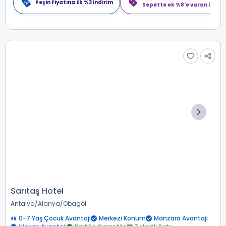
Peşin Fiyatına Ek %3 İndirim
Sepette ek %8'e varan indiri
Sarıtaş Hotel
Antalya
Alanya
Obagöl
0-7 Yaş Çocuk Avantajı
Merkezi Konum
Manzara Avantajı