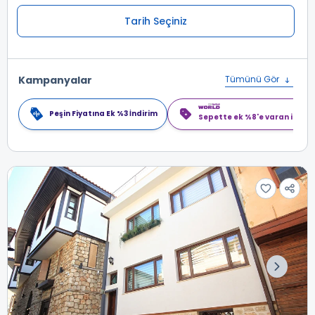
Tarih Seçiniz
Kampanyalar
Tümünü Gör
Peşin Fiyatına Ek %3 İndirim
Sepette ek %8'e varan indiri