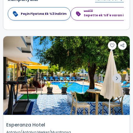
Peşin Fiyatına Ek %3 İndirim
Sepette ek %8'e varan indiri
Esperanza Hotel
Antalya
Antalya Merkez
Muratpaşa