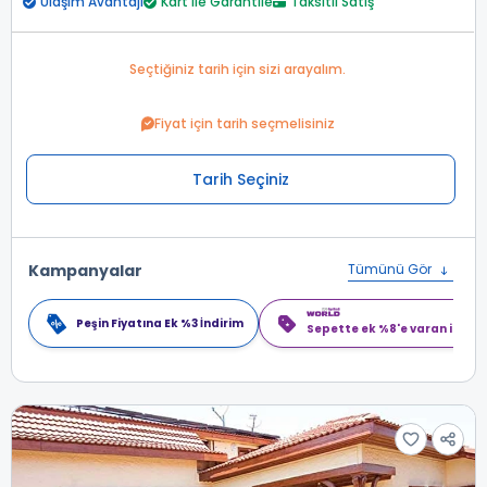
Ulaşım Avantajı
Kart ile Garantile
Taksitli Satış
Seçtiğiniz tarih için sizi arayalım.
Fiyat için tarih seçmelisiniz
Tarih Seçiniz
Kampanyalar
Tümünü Gör
Peşin Fiyatına Ek %3 İndirim
Sepette ek %8'e varan indiri