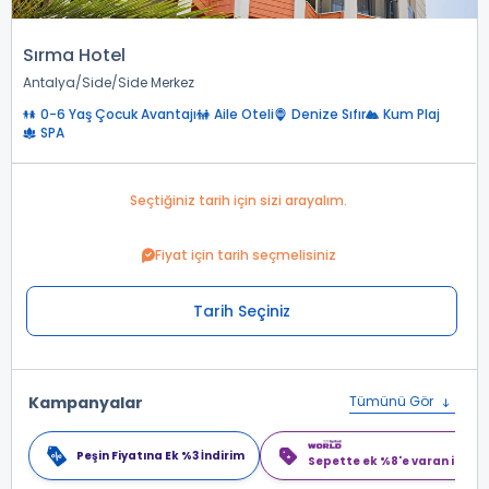
Sırma Hotel
Antalya
Side
Side Merkez
0-6 Yaş Çocuk Avantajı
Aile Oteli
Denize Sıfır
Kum Plaj
SPA
Seçtiğiniz tarih için sizi arayalım.
Fiyat için tarih seçmelisiniz
Tarih Seçiniz
Kampanyalar
Tümünü Gör
Peşin Fiyatına Ek %3 İndirim
Sepette ek %8'e varan indiri