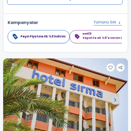
Kampanyalar
Tümünü Gör
Peşin Fiyatına Ek %3 İndirim
Sepette ek %8'e varan indiri