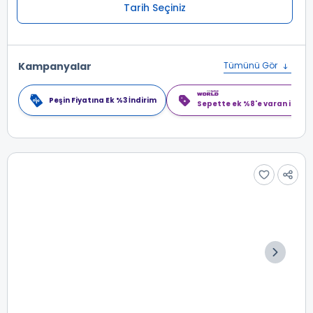
Tarih Seçiniz
Kampanyalar
Tümünü Gör
Peşin Fiyatına Ek %3 İndirim
Sepette ek %8'e varan indiri