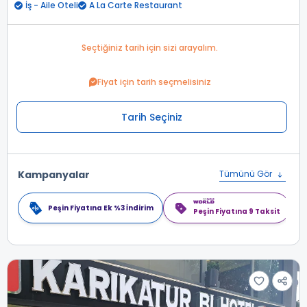
İş - Aile Oteli
A La Carte Restaurant
Seçtiğiniz tarih için sizi arayalım.
Fiyat için tarih seçmelisiniz
Tarih Seçiniz
Kampanyalar
Tümünü Gör
Peşin Fiyatına Ek %3 İndirim
Peşin Fiyatına 9 Taksit