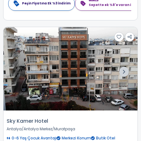
Peşin Fiyatına Ek %3 İndirim
Sepette ek %8'e varan indiri
Sky Kamer Hotel
Antalya
Antalya Merkez
Muratpaşa
0-6 Yaş Çocuk Avantajı
Merkezi Konum
Butik Otel