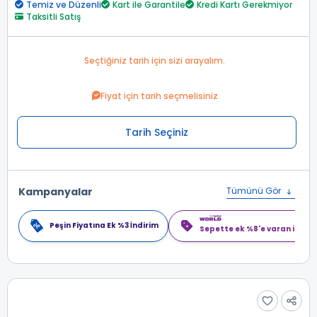
Temiz ve Düzenli
Kart ile Garantile
Kredi Kartı Gerekmiyor
Taksitli Satış
Seçtiğiniz tarih için sizi arayalım.
Fiyat için tarih seçmelisiniz
Tarih Seçiniz
Kampanyalar
Tümünü Gör
Peşin Fiyatına Ek %3 İndirim
Sepette ek %8'e varan indiri