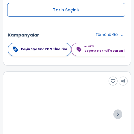
Tarih Seçiniz
Kampanyalar
Tümünü Gör
Peşin Fiyatına Ek %3 İndirim
Sepette ek %8'e varan indiri