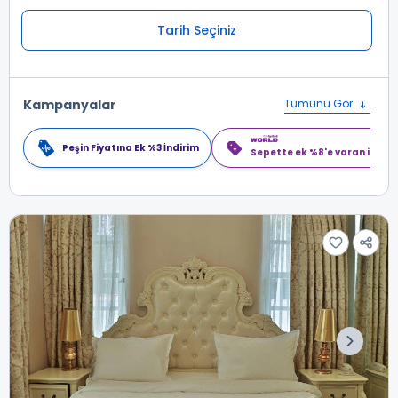
Tarih Seçiniz
Kampanyalar
Tümünü Gör
Peşin Fiyatına Ek %3 İndirim
Sepette ek %8'e varan indiri