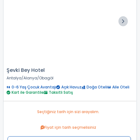
Şevki Bey Hotel
Antalya
Alanya
Obagöl
0-6 Yaş Çocuk Avantajı
Açık Havuz
Doğa Oteli
Aile Oteli
Kart ile Garantile
Taksitli Satış
Seçtiğiniz tarih için sizi arayalım.
Fiyat için tarih seçmelisiniz