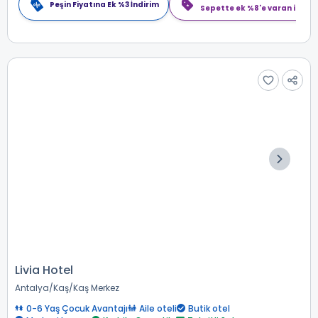
Peşin Fiyatına Ek %3 İndirim
Sepette ek %8'e varan indiri
Livia Hotel
Antalya
Kaş
Kaş Merkez
0-6 Yaş Çocuk Avantajı
Aile oteli
Butik otel