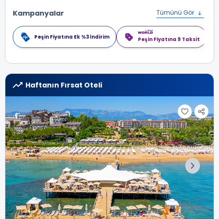
Kampanyalar
Tümünü Gör
Peşin Fiyatına Ek %3 İndirim
Peşin Fiyatına 9 Taksit
Haftanın Fırsat Oteli