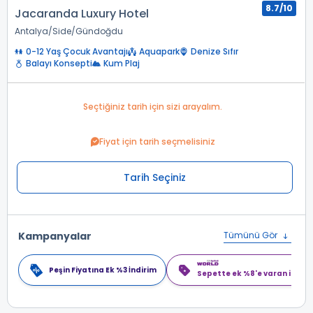
8.7/10
Jacaranda Luxury Hotel
Antalya
Side
Gündoğdu
0-12 Yaş Çocuk Avantajı
Aquapark
Denize Sıfır
Balayı Konsepti
Kum Plaj
Seçtiğiniz tarih için sizi arayalım.
Fiyat için tarih seçmelisiniz
Tarih Seçiniz
Kampanyalar
Tümünü Gör
Peşin Fiyatına Ek %3 İndirim
Sepette ek %8'e varan indiri