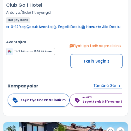
Club Golf Hotel
Antalya
Side
Titreyengöl
Her Şey Dahil
0-12 Yaş Çocuk Avantajı
Engelli Dostu
Havuz
Aile Dostu
Avantajlar
Fiyat için tarih seçmelisiniz
TB Club Kazancın
1500 TB Puan
Tarih Seçiniz
Kampanyalar
Tümünü Gör
Peşin Fiyatına Ek %3 İndirim
Sepette ek %8'e varan indiri