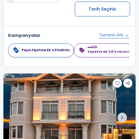
Tarih Seçiniz
Kampanyalar
Tümünü Gör
Peşin Fiyatına Ek %3 İndirim
Sepette ek %8'e varan indiri