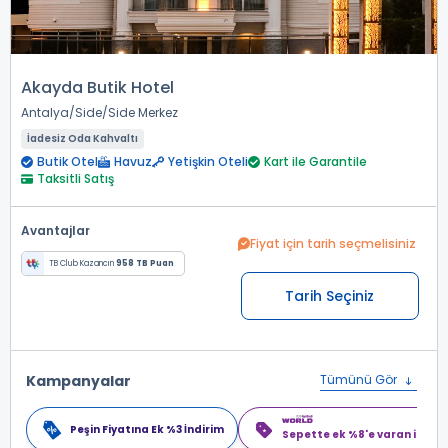
Akayda Butik Hotel
Antalya
Side
Side Merkez
İadesiz Oda Kahvaltı
Butik Otel
Havuz
Yetişkin Oteli
Kart ile Garantile
Taksitli Satış
Avantajlar
Fiyat için tarih seçmelisiniz
TB Club Kazancın
958 TB Puan
Tarih Seçiniz
Kampanyalar
Tümünü Gör
Peşin Fiyatına Ek %3 İndirim
Sepette ek %8'e varan indiri