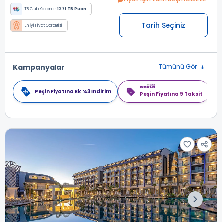
TB Club Kazancın
1271 TB Puan
Tarih Seçiniz
En İyi Fiyat Garantisi
Kampanyalar
Tümünü Gör
Peşin Fiyatına Ek %3 İndirim
Peşin Fiyatına 9 Taksit