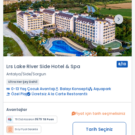
8/10
Lrs Lake River Side Hotel & Spa
Antalya
Side
Sorgun
Ultra Her Şey Dahil
0-13 Yaş Çocuk Avantajı
Balayı Konsepti
Aquapark
Özel Plaj
Ücretsiz A la Carte Restorantlı
Avantajlar
Fiyat için tarih seçmelisiniz
TB Club Kazancın
3579 TB Puan
Tarih Seçiniz
En İyi Fiyat Garantisi