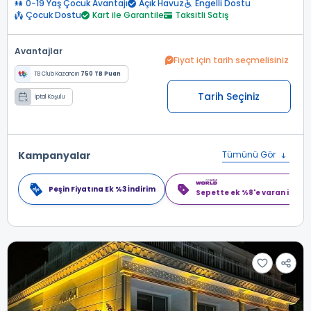
0-19 Yaş Çocuk Avantajı
Açık Havuz
Engelli Dostu
Çocuk Dostu
Kart ile Garantile
Taksitli Satış
Avantajlar
Fiyat için tarih seçmelisiniz
TB Club Kazancın
750 TB Puan
Tarih Seçiniz
İptal Koşulu
Kampanyalar
Tümünü Gör
Peşin Fiyatına Ek %3 İndirim
Sepette ek %8'e varan indiri