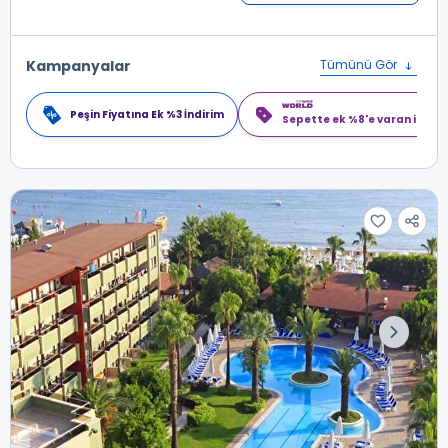
Kampanyalar
Tümünü Gör
Peşin Fiyatına Ek %3 İndirim
Sepette ek %8'e varan indiri