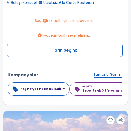
Balayı Konsepti
Ücretsiz A la Carte Restoran
Seçtiğiniz tarih için sizi arayalım.
Fiyat için tarih seçmelisiniz
Tarih Seçiniz
Kampanyalar
Tümünü Gör
Peşin Fiyatına Ek %3 İndirim
Sepette ek %8'e varan indiri