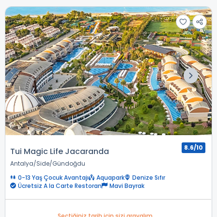
8.6/10
Tui Magic Life Jacaranda
Antalya
Side
Gündoğdu
0-13 Yaş Çocuk Avantajı
Aquapark
Denize Sıfır
Ücretsiz A la Carte Restoran
Mavi Bayrak
Seçtiğiniz tarih için sizi arayalım.