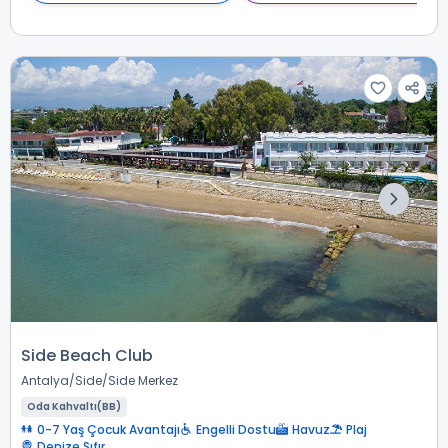
Side Beach Club
Antalya
Side
Side Merkez
Oda Kahvaltı(BB)
0-7 Yaş Çocuk Avantajı
Engelli Dostu
Havuz
Plaj
Denize Sıfır