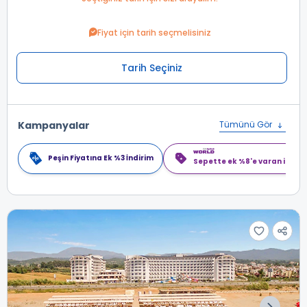
Fiyat için tarih seçmelisiniz
Tarih Seçiniz
Kampanyalar
Tümünü Gör
Peşin Fiyatına Ek %3 İndirim
Sepette ek %8'e varan indiri