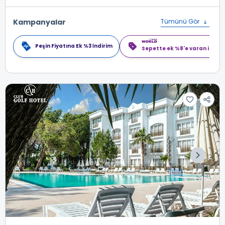
Kampanyalar
Tümünü Gör
Peşin Fiyatına Ek %3 İndirim
Sepette ek %8'e varan indiri