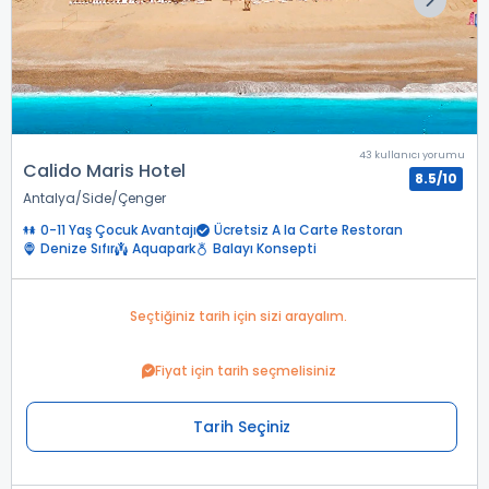
43 kullanıcı yorumu
Calido Maris Hotel
8.5/10
Antalya
Side
Çenger
0-11 Yaş Çocuk Avantajı
Ücretsiz A la Carte Restoran
Denize Sıfır
Aquapark
Balayı Konsepti
Seçtiğiniz tarih için sizi arayalım.
Fiyat için tarih seçmelisiniz
Tarih Seçiniz