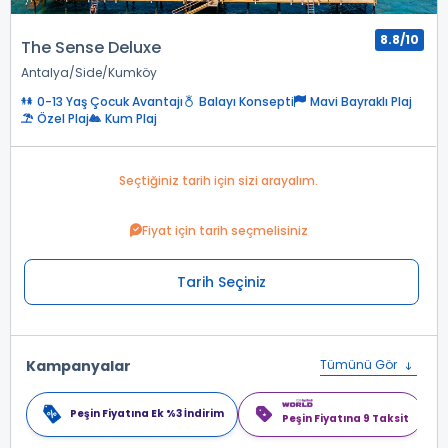
8.8/10
The Sense Deluxe
Antalya
Side
Kumköy
0-13 Yaş Çocuk Avantajı
Balayı Konsepti
Mavi Bayraklı Plaj
Özel Plaj
Kum Plaj
Seçtiğiniz tarih için sizi arayalım.
Fiyat için tarih seçmelisiniz
Tarih Seçiniz
Kampanyalar
Tümünü Gör
Peşin Fiyatına Ek %3 İndirim
Peşin Fiyatına 9 Taksit