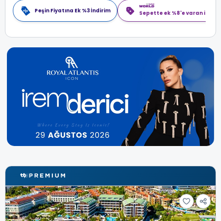
Peşin Fiyatına Ek %3 İndirim
Sepette ek %8'e varan indiri