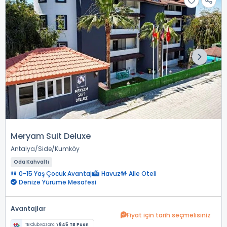
Meryam Suit Deluxe
Antalya
Side
Kumköy
Oda Kahvaltı
0-15 Yaş Çocuk Avantajı
Havuz
Aile Oteli
Denize Yürüme Mesafesi
Avantajlar
Fiyat için tarih seçmelisiniz
TB Club Kazancın
845 TB Puan