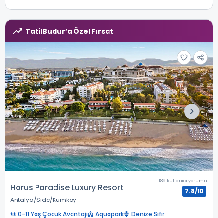
TatilBudur’a Özel Fırsat
189 kullanıcı yorumu
Horus Paradise Luxury Resort
7.8/10
Antalya
Side
Kumköy
0-11 Yaş Çocuk Avantajı
Aquapark
Denize Sıfır