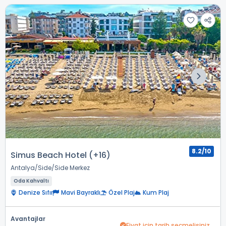
8.2/10
Simus Beach Hotel (+16)
Antalya
Side
Side Merkez
Oda Kahvaltı
Denize Sıfır
Mavi Bayraklı
Özel Plaj
Kum Plaj
Avantajlar
Fiyat için tarih seçmelisiniz