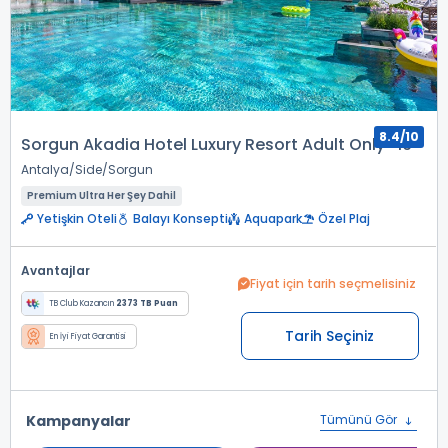
8.4/10
Sorgun Akadia Hotel Luxury Resort Adult Only+16
Antalya
Side
Sorgun
Premium Ultra Her Şey Dahil
Yetişkin Oteli
Balayı Konsepti
Aquapark
Özel Plaj
Avantajlar
Fiyat için tarih seçmelisiniz
TB Club Kazancın
2373 TB Puan
Tarih Seçiniz
En İyi Fiyat Garantisi
Kampanyalar
Tümünü Gör