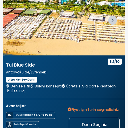
8.1/10
Tui Blue Side
Antalya
Side
Evrenseki
Ultra Her Şey Dahil
Denize sıfır
Balayı Konsepti
Ücretsiz A la Carte Restoran
Özel Plaj
Avantajlar
Fiyat için tarih seçmelisiniz
TB Club Kazancın
4872 TB Puan
Tarih Seçiniz
En İyi Fiyat Garantisi