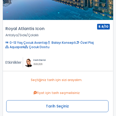
8.6/10
Royal Atlantis Icon
Antalya
Side
Çolaklı
0-13 Yaş Çocuk Avantajı
Balayı Konsepti
Özel Plaj
Aquapark
Çocuk Dostu
İrem Derici
Etkinlikler
29.08.2026
Seçtiğiniz tarih için sizi arayalım.
Fiyat için tarih seçmelisiniz
Tarih Seçiniz