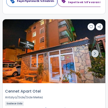
Peşin Fiyatına Ek %3 İndirim
Sepette ek %8'e varan indiri
Cennet Apart Otel
Antalya
Side
Side Merkez
Sadece Oda