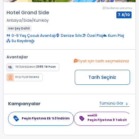
22 kullanıcı yorumu
Hotel Grand Side
7.8/10
Antalya
Side
Kumköy
Her Şey Dahil
0-9 Yaş Çocuk Avantajı
Denize Sıfır
Özel Plaj
Kum Plaj
Su Kaydırağı
Avantajlar
Fiyat için tarih seçmelisiniz
TB Club Kazancın
2085 TB Puan
Tarih Seçiniz
En İyi Fiyat Garantisi
Kampanyalar
Tümünü Gör
Peşin Fiyatına Ek %3 İndirim
Peşin Fiyatına 9 Taksit