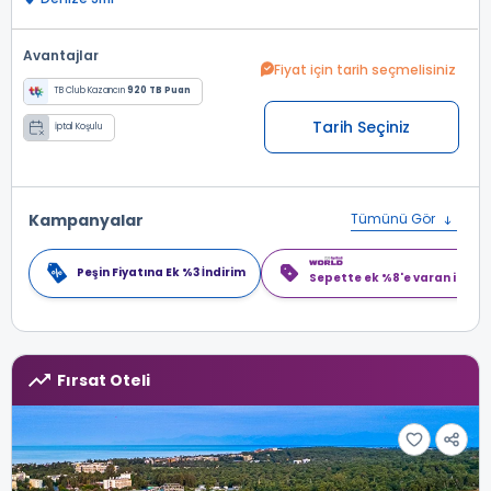
Avantajlar
Fiyat için tarih seçmelisiniz
TB Club Kazancın
920 TB Puan
Tarih Seçiniz
İptal Koşulu
Kampanyalar
Tümünü Gör
Peşin Fiyatına Ek %3 İndirim
Sepette ek %8'e varan indiri
Fırsat Oteli