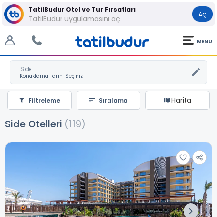
TatilBudur Otel ve Tur Fırsatları
Aç
TatilBudur uygulamasını aç
MENU
Side
Harita
Filtreleme
Sıralama
Side Otelleri
(119)