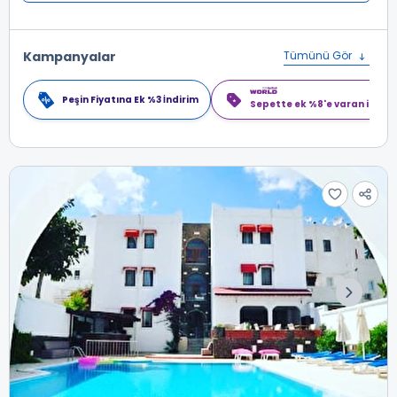
Kampanyalar
Tümünü Gör
Peşin Fiyatına Ek %3 İndirim
Sepette ek %8'e varan indiri