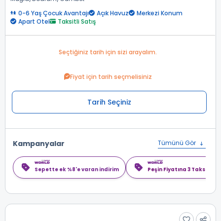
0-6 Yaş Çocuk Avantajı
Açık Havuz
Merkezi Konum
Apart Otel
Taksitli Satış
Seçtiğiniz tarih için sizi arayalım.
Fiyat için tarih seçmelisiniz
Tarih Seçiniz
Kampanyalar
Tümünü Gör
Sepette ek %8'e varan indirim
Peşin Fiyatına 3 Taksit