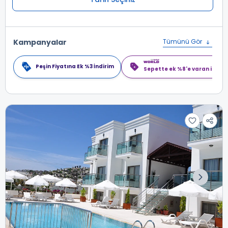
Kampanyalar
Tümünü Gör
Peşin Fiyatına Ek %3 İndirim
Sepette ek %8'e varan indiri