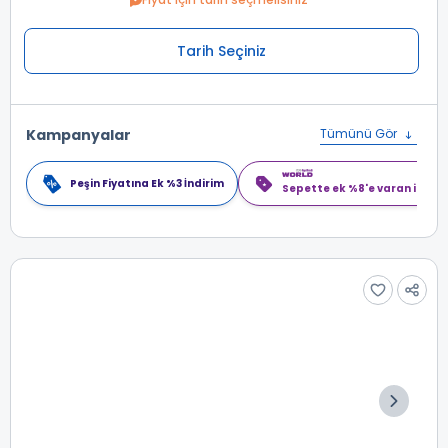
Tarih Seçiniz
Kampanyalar
Tümünü Gör
Peşin Fiyatına Ek %3 İndirim
Sepette ek %8'e varan indiri