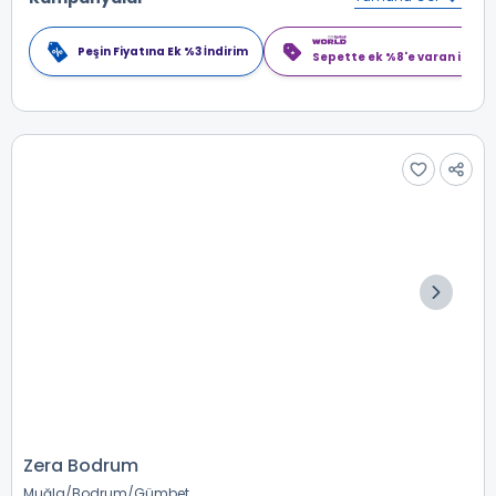
Peşin Fiyatına Ek %3 İndirim
Sepette ek %8'e varan indiri
Zera Bodrum
Muğla
Bodrum
Gümbet