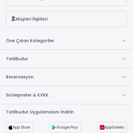
Tropicana Beach Hotel
Müşteri İlişkileri
Öne Çıkan Kategoriler
TatilBudur
Rezervasyon
Sözleşmeler & KVKK
Tatilbudur Uygulamasını İndirin
App Store
Google Play
AppGallery