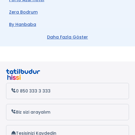
Zera Bodrum
By Hanbaba
Cotton Boutique Hotel
Daha Fazla Göster
Canna Garden Hotel Adults Only
Pinky Apart Otel
Gün Ay Hotel Gümbet
Wb Weekend Otel
0 850 333 3 333
Ayhan Suit Otel
Bodrum Lotus Line Otel
Biz sizi arayalım
Özükara Apart 1
Tesisinizi Kaydedin