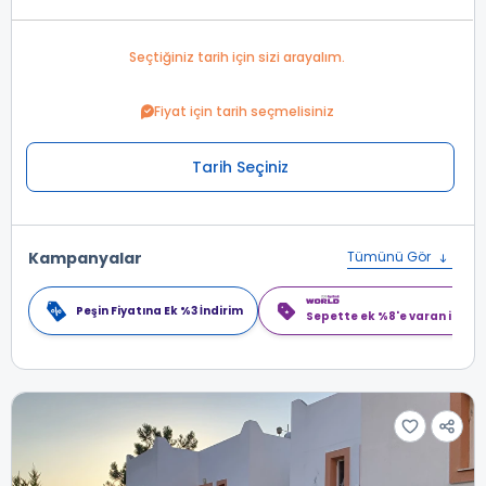
Seçtiğiniz tarih için sizi arayalım.
Fiyat için tarih seçmelisiniz
Tarih Seçiniz
Kampanyalar
Tümünü Gör
Peşin Fiyatına Ek %3 İndirim
Sepette ek %8'e varan indiri