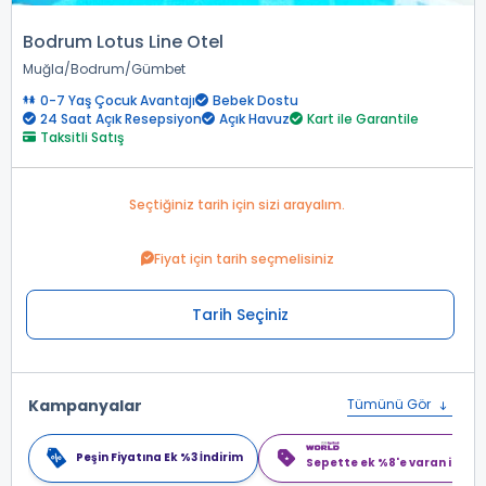
Bodrum Lotus Line Otel
Muğla
Bodrum
Gümbet
0-7 Yaş Çocuk Avantajı
Bebek Dostu
24 Saat Açık Resepsiyon
Açık Havuz
Kart ile Garantile
Taksitli Satış
Seçtiğiniz tarih için sizi arayalım.
Fiyat için tarih seçmelisiniz
Tarih Seçiniz
Kampanyalar
Tümünü Gör
Peşin Fiyatına Ek %3 İndirim
Sepette ek %8'e varan indiri