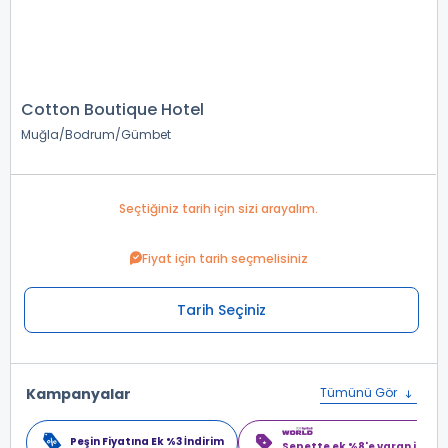
Cotton Boutique Hotel
Muğla
Bodrum
Gümbet
Seçtiğiniz tarih için sizi arayalım.
Fiyat için tarih seçmelisiniz
Tarih Seçiniz
Kampanyalar
Tümünü Gör
Peşin Fiyatına Ek %3 İndirim
Sepette ek %8'e varan indiri