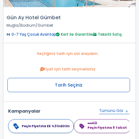
Gün Ay Hotel Gümbet
Muğla
Bodrum
Gümbet
0-7 Yaş Çocuk Avantajı
Kart ile Garantile
Taksitli Satış
Seçtiğiniz tarih için sizi arayalım.
Fiyat için tarih seçmelisiniz
Tarih Seçiniz
Kampanyalar
Tümünü Gör
Peşin Fiyatına Ek %3 İndirim
Peşin Fiyatına 9 Taksit