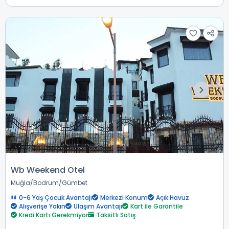
Wb Weekend Otel
Muğla
Bodrum
Gümbet
0-6 Yaş Çocuk Avantajı
Merkezi Konum
Açık Havuz
Alışverişe Yakın
Ulaşım Avantajı
Kart ile Garantile
Kredi Kartı Gerekmiyor
Taksitli Satış