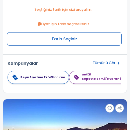
Seçtiğiniz tarih için sizi arayalım.
Fiyat için tarih seçmelisiniz
Tarih Seçiniz
Kampanyalar
Tümünü Gör
Peşin Fiyatına Ek %3 İndirim
Sepette ek %8'e varan indiri