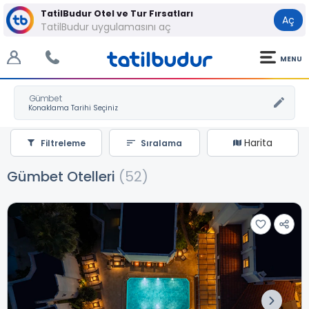
TatilBudur Otel ve Tur Fırsatları
Aç
TatilBudur uygulamasını aç
MENU
Gümbet
Harita
Filtreleme
Sıralama
Gümbet Otelleri
(52)