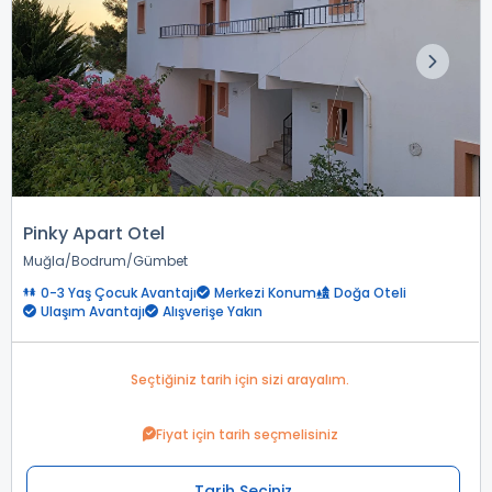
Pinky Apart Otel
Muğla
Bodrum
Gümbet
0-3 Yaş Çocuk Avantajı
Merkezi Konum
Doğa Oteli
Ulaşım Avantajı
Alışverişe Yakın
Seçtiğiniz tarih için sizi arayalım.
Fiyat için tarih seçmelisiniz
Tarih Seçiniz