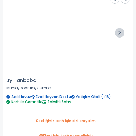
By Hanbaba
Muğla
Bodrum
Gümbet
Açık Havuz
Evcil Hayvan Dostu
Yetişkin Oteli (+16)
Kart ile Garantile
Taksitli Satış
Seçtiğiniz tarih için sizi arayalım.
Fiyat için tarih seçmelisiniz