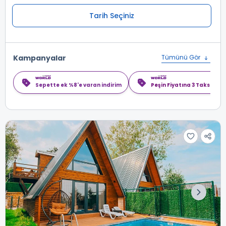
Tarih Seçiniz
Kampanyalar
Tümünü Gör
Sepette ek %8'e varan indirim
Peşin Fiyatına 3 Taksit