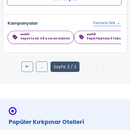
Kampanyalar
Tümünü Gör
Sepette ek %8'e varan indirim
Peşin Fiyatına 3 Taksit
...
Sayfa: 2 / 2
...
1
active2
Popüler Kırkpınar Otelleri