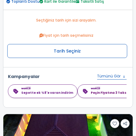
Toplantı Dostu
Kart ile Garantile
Taksitli Satış
Seçtiğiniz tarih için sizi arayalım.
Fiyat için tarih seçmelisiniz
Tarih Seçiniz
Kampanyalar
Tümünü Gör
Sepette ek %8'e varan indirim
Peşin Fiyatına 3 Taksit