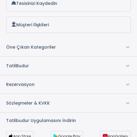
Tesisinizi Kaydedin
Casa Boheme Villas Sapanca
Müşteri İlişkileri
Öne Çıkan Kategoriler
TatilBudur
Rezervasyon
Sözleşmeler & KVKK
Tatilbudur Uygulamasını İndirin
App Store
Google Play
AppGallery