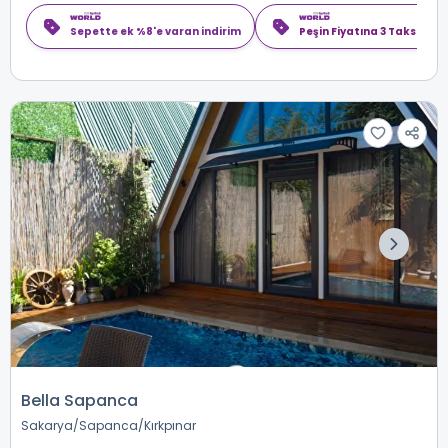
Sepette ek %8'e varan indirim
Peşin Fiyatına 3 Taksit
Bella Sapanca
Sakarya
Sapanca
Kırkpınar