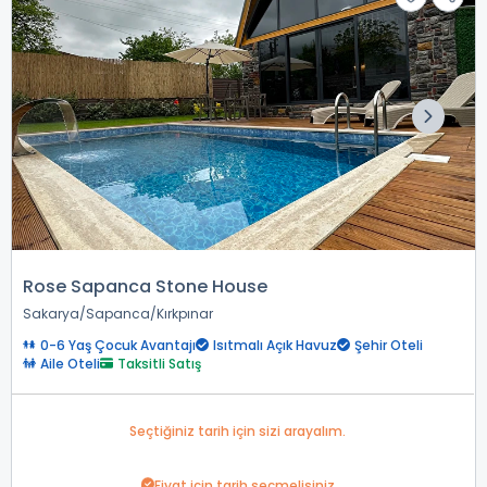
Rose Sapanca Stone House
Sakarya
Sapanca
Kırkpınar
0-6 Yaş Çocuk Avantajı
Isıtmalı Açık Havuz
Şehir Oteli
Aile Oteli
Taksitli Satış
Seçtiğiniz tarih için sizi arayalım.
Fiyat için tarih seçmelisiniz