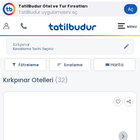
TatilBudur Otel ve Tur Fırsatları
Aç
TatilBudur uygulamasını aç
MENU
Kırkpınar
Harita
Filtreleme
Sıralama
Kırkpınar Otelleri
(32)