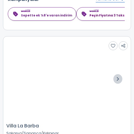
Sepette ek %8'e varan indirim
Peşin Fiyatına 3 Taksit
Villa La Barba
Sakarya
Sapanca
Kırkpınar