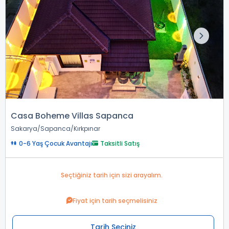
Casa Boheme Villas Sapanca
Sakarya
Sapanca
Kırkpınar
0-6 Yaş Çocuk Avantajı
Taksitli Satış
Seçtiğiniz tarih için sizi arayalım.
Fiyat için tarih seçmelisiniz
Tarih Seçiniz