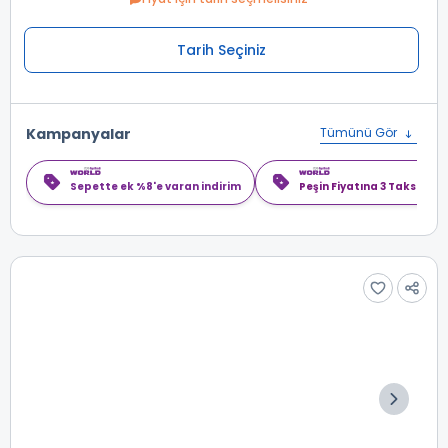
Tarih Seçiniz
Kampanyalar
Tümünü Gör
Sepette ek %8'e varan indirim
Peşin Fiyatına 3 Taksit