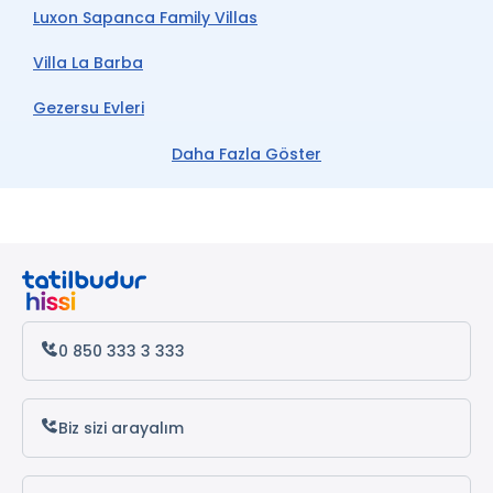
Luxon Sapanca Family Villas
Villa La Barba
Gezersu Evleri
Riyan Garden Villas
Daha Fazla Göster
Han Sapanca
Rose Sapanca Stone House
Ahşaphanem Bungalov
Bella Sapanca
0 850 333 3 333
Maya Sapanca
Sapanca Alara Bungalov
Biz sizi arayalım
Sapanca Resort Hotel