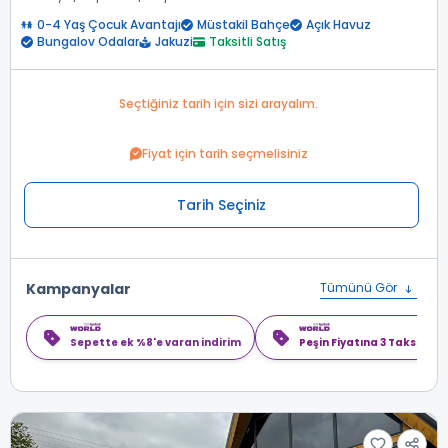
0-4 Yaş Çocuk Avantajı
Müstakil Bahçe
Açık Havuz
Bungalov Odalar
Jakuzi
Taksitli Satış
Seçtiğiniz tarih için sizi arayalım.
Fiyat için tarih seçmelisiniz
Tarih Seçiniz
Kampanyalar
Tümünü Gör
Sepette ek %8'e varan indirim
Peşin Fiyatına 3 Taksit