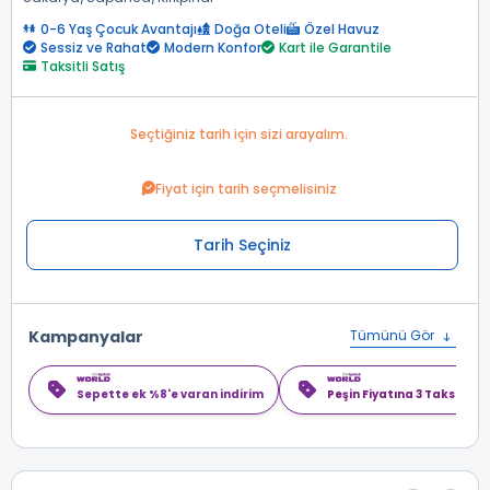
0-6 Yaş Çocuk Avantajı
Doğa Oteli
Özel Havuz
Sessiz ve Rahat
Modern Konfor
Kart ile Garantile
Taksitli Satış
Seçtiğiniz tarih için sizi arayalım.
Fiyat için tarih seçmelisiniz
Tarih Seçiniz
Kampanyalar
Tümünü Gör
Sepette ek %8'e varan indirim
Peşin Fiyatına 3 Taksit