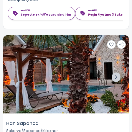
Sepette ek %8'e varan indirim
Peşin Fiyatına 3 Taksit
Han Sapanca
Sakarya
Sapanca
Kırkpınar