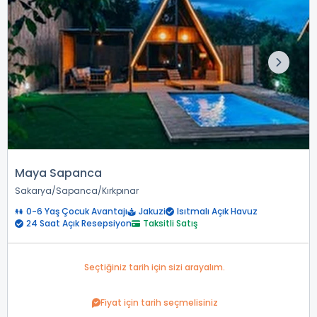
Maya Sapanca
Sakarya
Sapanca
Kırkpınar
0-6 Yaş Çocuk Avantajı
Jakuzi
Isıtmalı Açık Havuz
24 Saat Açık Resepsiyon
Taksitli Satış
Seçtiğiniz tarih için sizi arayalım.
Fiyat için tarih seçmelisiniz