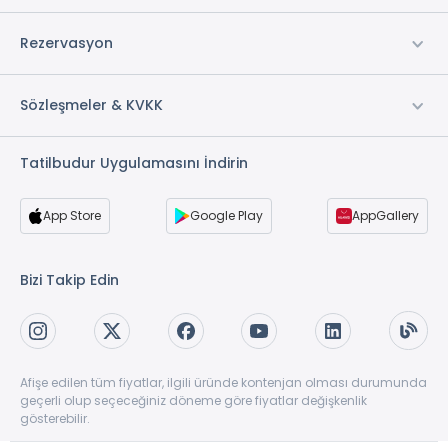
Döviz Bozdurma
Yastık Menüsü
Rezervasyon
Gazete Servisi *
Bali ve Thai Masajı *
Sözleşmeler & KVKK
Bisiklet Kiralama *
Konferans Salonu *
Tatilbudur Uygulamasını İndirin
Açık Otopark
Sigara İçilmeyen Odalar
App Store
Google Play
AppGallery
Depozito *
Elektrik
Bizi Takip Edin
Su
Yerden ısıtma
Güvenlik
İki Katlı Villa *
Afişe edilen tüm fiyatlar, ilgili üründe kontenjan olması durumunda
Müstakil Bahçe
geçerli olup seçeceğiniz döneme göre fiyatlar değişkenlik
gösterebilir.
Şömine Yakımı *