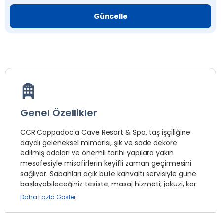
Güncelle
Genel Özellikler
CCR Cappadocia Cave Resort & Spa, taş işçiliğine
dayalı geleneksel mimarisi, şık ve sade dekore
edilmiş odaları ve önemli tarihi yapılara yakın
mesafesiyle misafirlerin keyifli zaman geçirmesini
sağlıyor. Sabahları açık büfe kahvaltı servisiyle güne
başlayabileceğiniz tesiste; masaj hizmeti, jakuzi, kar
odası, hamam, tuz odası, buhar odası, SPA merkezi,
Daha Fazla Göster
kuaför, butik gibi pek çok olanak bulunuyor. Tatilde
de zinde kalmak isteyenler için fitness merkezi ve