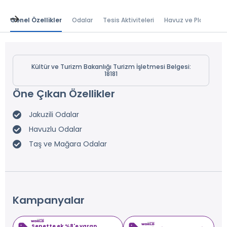
Genel Özellikler
Odalar
Tesis Aktiviteleri
Havuz ve Plaj
Bal
Kültür ve Turizm Bakanlığı Turizm İşletmesi Belgesi:
18181
Öne Çıkan Özellikler
Jakuzili Odalar
Havuzlu Odalar
Taş ve Mağara Odalar
Kampanyalar
Sepette ek %8'e varan