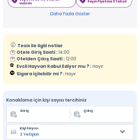
Peşin Fiyatına 3 Taksit
indirim
Daha Fazla Göster
Tesis ile ilgili notlar
Otele Giriş Saati :
14:00
Otelden Çıkış Saati :
12:00
Evcil Hayvan Kabul Ediyor mu ? :
Hayır
Sigara İçilebilir mi ? :
Hayır
Konaklama için kişi sayısı tercihiniz
Giriş
Çıkış
Kişi Sayısı