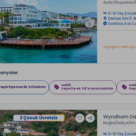
Aydın
Kuşadası
0-12 Yaş Çocuk
Denize Sıfır
B
Ücretsiz A la 
Seçtiğiniz tarih için
anyalar
Peşin Fiyatına Ek %3 İndirim
Sepette ek %8'e varan indirim
Peşi
Wyndham Datç
Muğla
Datça
Em
0-13 Yaş Çocuk