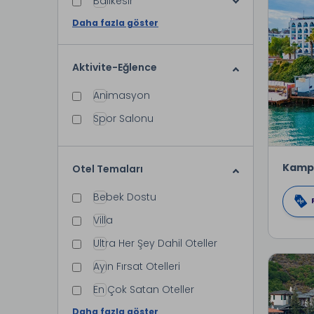
Balıkesir
Daha fazla göster
Aktivite-Eğlence
Animasyon
Spor Salonu
Kamp
Otel Temaları
Bebek Dostu
Villa
Ultra Her Şey Dahil Oteller
Ayın Fırsat Otelleri
En Çok Satan Oteller
Daha fazla göster