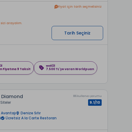
Fiyat için tarih seçmelisiniz
 sizi arayalım.
Tarih Seçiniz
n Fiyatına 9 Taksit
7.500 TL'ye varan Worldpuan
e Diamond
86 kullanıcı yorumu
Siteler
9.1/10
 Avantajı
Denize Sıfır
i
Ücretsiz A la Carte Restoran