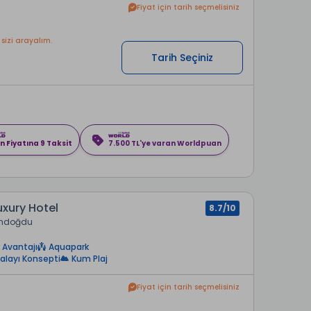
Fiyat için tarih seçmelisiniz
 sizi arayalım.
Tarih Seçiniz
n Fiyatına 9 Taksit
7.500 TL'ye varan Worldpuan
xury Hotel
8.7/10
ndoğdu
 Avantajı
Aquapark
alayı Konsepti
Kum Plaj
Fiyat için tarih seçmelisiniz