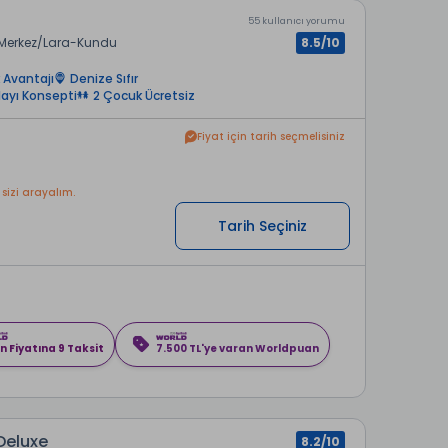
55 kullanıcı yorumu
Merkez
Lara-Kundu
8.5/10
 Avantajı
Denize Sıfır
layı Konsepti
2 Çocuk Ücretsiz
Fiyat için tarih seçmelisiniz
 sizi arayalım.
Tarih Seçiniz
n Fiyatına 9 Taksit
7.500 TL'ye varan Worldpuan
Deluxe
8.2/10