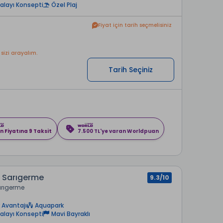
alayı Konsepti
Özel Plaj
Fiyat için tarih seçmelisiniz
 sizi arayalım.
Tarih Seçiniz
n Fiyatına 9 Taksit
7.500 TL'ye varan Worldpuan
 Sarıgerme
9.3/10
rıgerme
 Avantajı
Aquapark
alayı Konsepti
Mavi Bayraklı