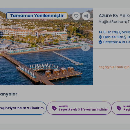
Azure By Yelk
Muğla
Bodrum
T
0-12 Yaş Çocuk
Denize Sıfır
B
Ücretsiz A la 
Seçtiğiniz tarih için
anyalar
Peşin Fiyatına Ek %3 İndirim
Sepette ek %8'e varan indirim
Peşi