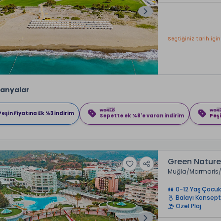
Seçtiğiniz tarih için
anyalar
Peşin Fiyatına Ek %3 İndirim
Sepette ek %8'e varan indirim
Peşi
Green Natur
Muğla
Marmaris
0-12 Yaş Çocuk
Balayı Konsept
Özel Plaj