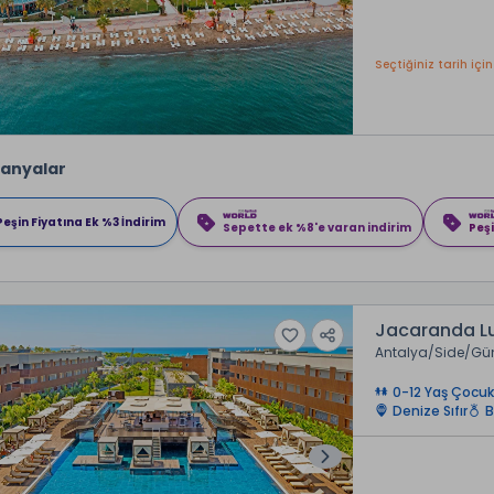
Seçtiğiniz tarih için
anyalar
Peşin Fiyatına Ek %3 İndirim
Sepette ek %8'e varan indirim
Peşi
Jacaranda Lu
Antalya
Side
Gü
0-12 Yaş Çocuk
Denize Sıfır
B