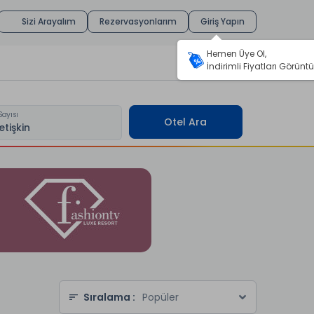
Sizi Arayalım
Rezervasyonlarım
Giriş Yapın
Hemen Üye Ol,
İndirimli Fiyatları Görüntü
Sayısı
Otel Ara
Antalya'da Muhteşem bir Tati
için Ducale Lara Sizi Bekliyor!
Sıralama :
Popüler