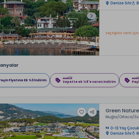
Denize Sıfır
B
Seçtiğiniz tarih için
anyalar
Peşin Fiyatına Ek %3 İndirim
Sepette ek %8'e varan indirim
Peşi
Green Nature
Muğla
Ortaca
Sa
0-13 Yaş Çocuk
Denize Sıfır
B