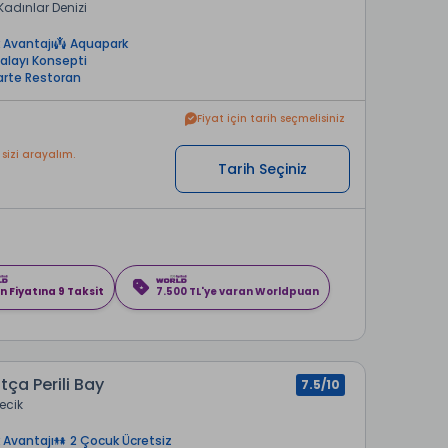
Kadınlar Denizi
 Avantajı
Aquapark
alayı Konsepti
Carte Restoran
Fiyat için tarih seçmelisiniz
 sizi arayalım.
Tarih Seçiniz
n Fiyatına 9 Taksit
7.500 TL'ye varan Worldpuan
a Perili Bay
7.5/10
ecik
 Avantajı
2 Çocuk Ücretsiz