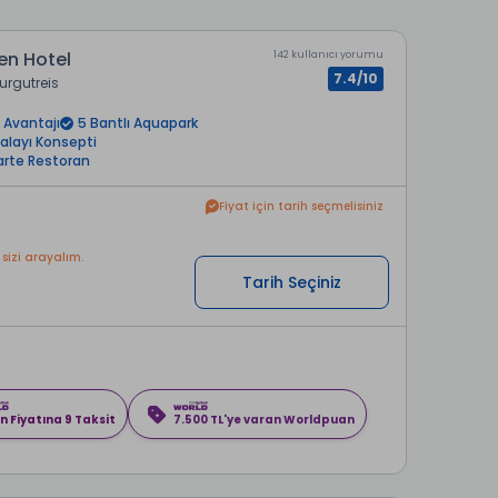
en Hotel
142 kullanıcı yorumu
7.4/10
urgutreis
 Avantajı
5 Bantlı Aquapark
alayı Konsepti
Carte Restoran
Fiyat için tarih seçmelisiniz
 sizi arayalım.
Tarih Seçiniz
n Fiyatına 9 Taksit
7.500 TL'ye varan Worldpuan