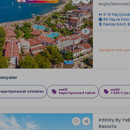
Muğla
Marmaris
0-12 Yaş Çocuk
60 Yaş ve Üstü
Denize Sıfır
B
Seçtiğiniz tarih için
anyalar
Peşin Fiyatına Ek %3 İndirim
Peşin Fiyatına 9 Taksit
7.500 TL'ye
Infinity By Y
Resorts