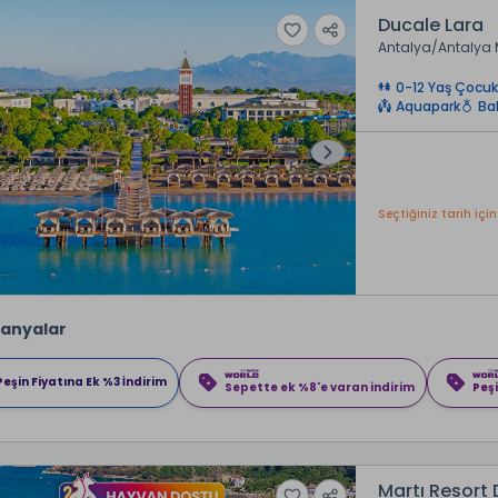
Ducale Lara
Antalya
Antalya 
0-12 Yaş Çocuk
Aquapark
Ba
Seçtiğiniz tarih için
anyalar
Peşin Fiyatına Ek %3 İndirim
Sepette ek %8'e varan indirim
Peşi
Martı Resort 