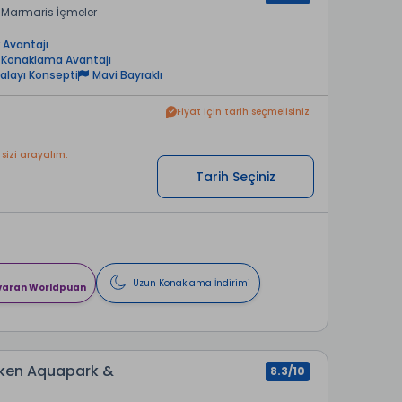
Marmaris İçmeler
 Avantajı
 Konaklama Avantajı
alayı Konsepti
Mavi Bayraklı
Fiyat için tarih seçmelisiniz
 sizi arayalım.
Tarih Seçiniz
Uzun Konaklama İndirimi
 varan Worldpuan
elken Aquapark &
8.3/10