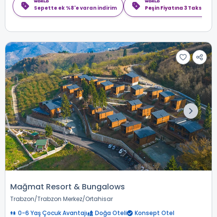
Sepette ek %8'e varan indirim
Peşin Fiyatına 3 Taksit
Mağmat Resort & Bungalows
Trabzon
Trabzon Merkez
Ortahisar
0-6 Yaş Çocuk Avantajı
Doğa Oteli
Konsept Otel