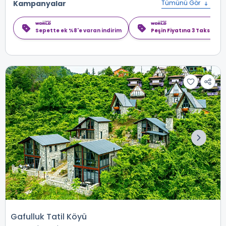
Kampanyalar
Tümünü Gör
Sepette ek %8'e varan indirim
Peşin Fiyatına 3 Taksit
Gafulluk Tatil Köyü