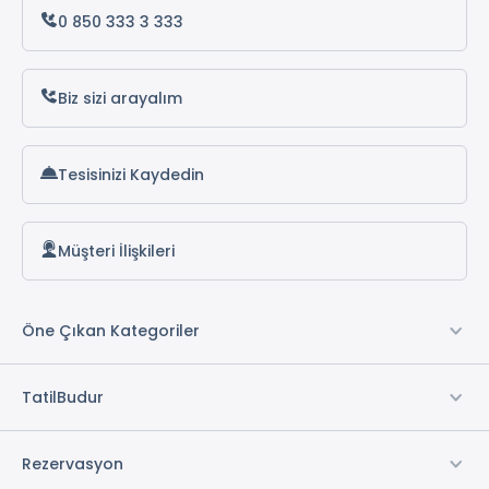
Zitaş Zigana Yayla Tatil Köyü
0 850 333 3 333
Of Çamlık Bungalov
Raha Villa Bungalow
Biz sizi arayalım
Mira Bungalov
Tesisinizi Kaydedin
Müşteri İlişkileri
Öne Çıkan Kategoriler
TatilBudur
Rezervasyon