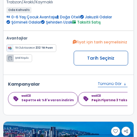
Trabzon
Araklı
Kaymaklı
Oda Kahvaltı
0-6 Yaş Çocuk Avantajı
Doğa Oteli
Jakuzili Odalar
Şömineli Odalar
Şehirden Uzak
Taksitli Satış
Avantajlar
Fiyat için tarih seçmelisiniz
TB Club Kazancın
232 TB Puan
Tarih Seçiniz
İptal Koşulu
Kampanyalar
Tümünü Gör
Sepette ek %8'e varan indirim
Peşin Fiyatına 3 Taksit