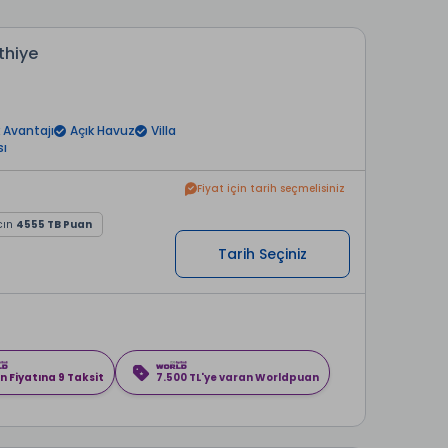
thiye
 Avantajı
Açık Havuz
Villa
ı
Fiyat için tarih seçmelisiniz
cın
4555 TB Puan
Tarih Seçiniz
n Fiyatına 9 Taksit
7.500 TL'ye varan Worldpuan