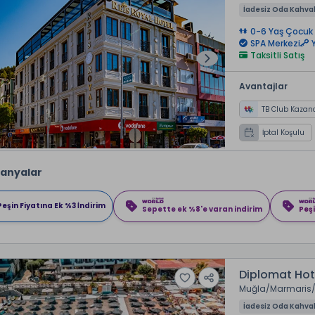
İadesiz Oda Kahval
0-6 Yaş Çocuk 
SPA Merkezi
Taksitli Satış
Avantajlar
TB Club Kazan
İptal Koşulu
anyalar
Peşin Fiyatına Ek %3 İndirim
Sepette ek %8'e varan indirim
Peşi
Diplomat Hot
Muğla
Marmaris
İadesiz Oda Kahval