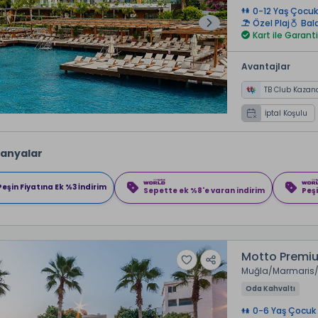
0-12 Yaş Çocuk
Özel Plaj
Bal
Kart ile Garanti
Avantajlar
TB Club Kazan
İptal Koşulu
anyalar
Peşin Fiyatına Ek %3 İndirim
Sepette ek %8'e varan indirim
Peşi
Motto Premiu
Muğla
Marmaris
Oda Kahvaltı
0-6 Yaş Çocuk 