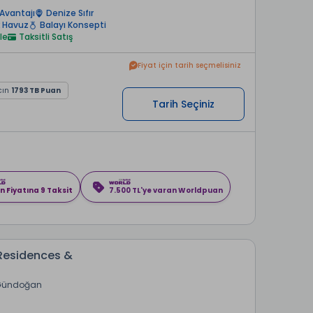
Avantajı
Denize Sıfır
k Havuz
Balayı Konsepti
le
Taksitli Satış
Fiyat için tarih seçmelisiniz
cın
1793 TB Puan
Tarih Seçiniz
n Fiyatına 9 Taksit
7.500 TL'ye varan Worldpuan
Residences &
Gündoğan