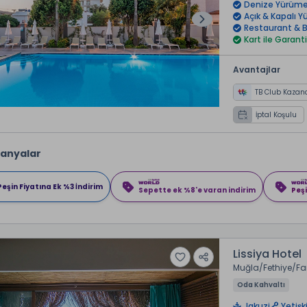
Denize Yürüme
Açık & Kapalı
Restaurant & B
Kart ile Garanti
Avantajlar
TB Club Kazan
İptal Koşulu
anyalar
Peşin Fiyatına Ek %3 İndirim
Sepette ek %8'e varan indirim
Peşi
Lissiya Hotel
Muğla
Fethiye
Fa
Oda Kahvaltı
Jakuzi
Yetişk