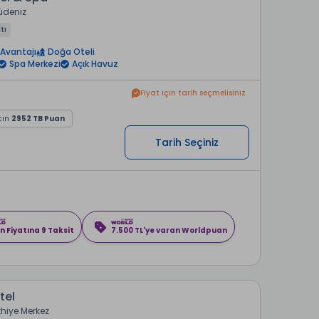
üdeniz
tı
Avantajı
Doğa Oteli
Spa Merkezi
Açık Havuz
Fiyat için tarih seçmelisiniz
cın
2952 TB Puan
Tarih Seçiniz
n Fiyatına 9 Taksit
7.500 TL'ye varan Worldpuan
tel
thiye Merkez