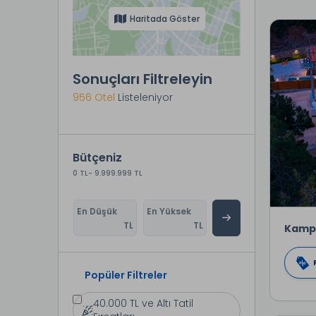
Haritada Göster
Sonuçları Filtreleyin
956 Otel
Listeleniyor
Bütçeniz
0 TL
- 9.999.999 TL
En Düşük
En Yüksek
TL
TL
Kamp
Popüler Filtreler
40.000 TL ve Altı Tatil