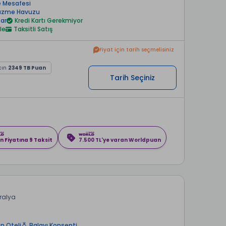
 Mesafesi
 Yüzme Havuzu
ar
Kredi Kartı Gerekmiyor
le
Taksitli Satış
Fiyat için tarih seçmelisiniz
cın
2349 TB Puan
Tarih Seçiniz
n Fiyatına 9 Taksit
7.500 TL'ye varan Worldpuan
ralya
in Oteli
Balayı Konsepti