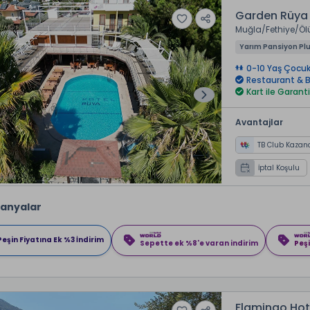
Garden Rüya 
Muğla
Fethiye
Öl
Yarım Pansiyon Pl
0-10 Yaş Çocuk
Restaurant & B
Kart ile Garanti
Avantajlar
TB Club Kazan
İptal Koşulu
anyalar
Peşin Fiyatına Ek %3 İndirim
Sepette ek %8'e varan indirim
Peşi
Flamingo Hot