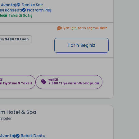
 Avantajı
Denize Sıfır
ayı Konsepti
Platform Plaj
le
Taksitli Satış
Fiyat için tarih seçmelisiniz
cın
9480 TB Puan
Tarih Seçiniz
n Fiyatına 9 Taksit
7.500 TL'ye varan Worldpuan
m Hotel & Spa
Siteler
Avantajı
Bebek Dostu