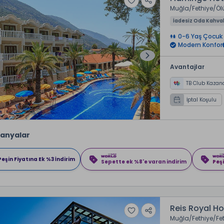
Muğla
Fethiye
Öl
İadesiz Oda Kahval
0-6 Yaş Çocuk 
Modern Konfor
Avantajlar
TB Club Kazan
İptal Koşulu
anyalar
Peşin Fiyatına Ek %3 İndirim
Sepette ek %8'e varan indirim
Peşi
Reis Royal Ho
Muğla
Fethiye
Fe