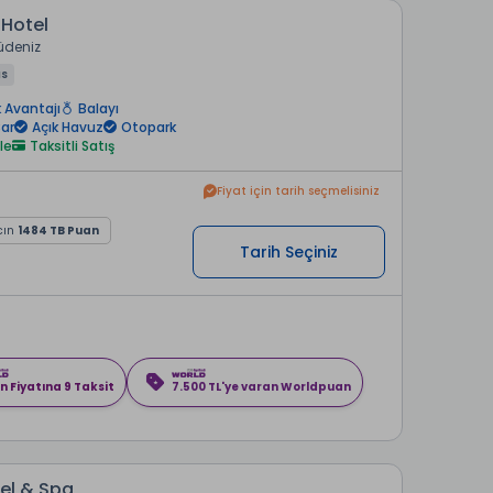
Hotel
üdeniz
us
 Avantajı
Balayı
ar
Açık Havuz
Otopark
le
Taksitli Satış
Fiyat için tarih seçmelisiniz
cın
1484 TB Puan
Tarih Seçiniz
n Fiyatına 9 Taksit
7.500 TL'ye varan Worldpuan
el & Spa