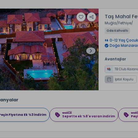
Taş Mahal Fe
Muğla
Fethiye
Oda Kahvaltı
0-12 Yaş Çocuk
Doğa Manzaras
Avantajlar
TB Club Kazan
İptal Koşulu
anyalar
Peşin Fiyatına Ek %3 İndirim
Sepette ek %8'e varan indirim
Peşi