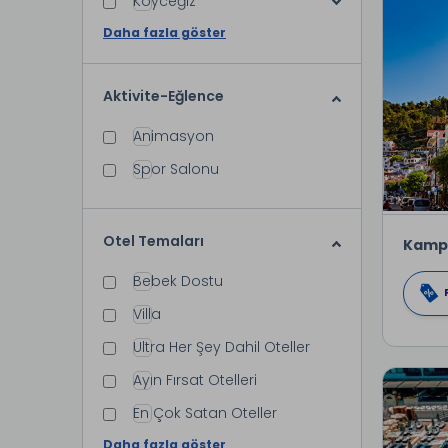
Köyceğiz
Daha fazla göster
Aktivite-Eğlence
Animasyon
Spor Salonu
Otel Temaları
Kamp
Bebek Dostu
Villa
Ultra Her Şey Dahil Oteller
Ayın Fırsat Otelleri
En Çok Satan Oteller
Daha fazla göster