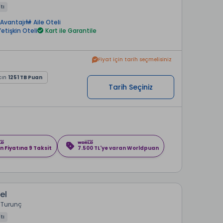
tı
Avantajı
Aile Oteli
Yetişkin Oteli
Kart ile Garantile
Fiyat için tarih seçmelisiniz
cın
1251 TB Puan
Tarih Seçiniz
n Fiyatına 9 Taksit
7.500 TL'ye varan Worldpuan
el
Turunç
tı