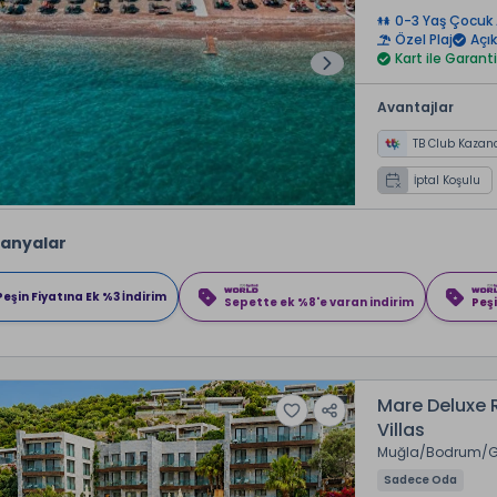
0-3 Yaş Çocuk 
Özel Plaj
Açı
Kart ile Garanti
Avantajlar
TB Club Kazan
İptal Koşulu
anyalar
Peşin Fiyatına Ek %3 İndirim
Sepette ek %8'e varan indirim
Peşi
Mare Deluxe 
Villas
Muğla
Bodrum
Sadece Oda