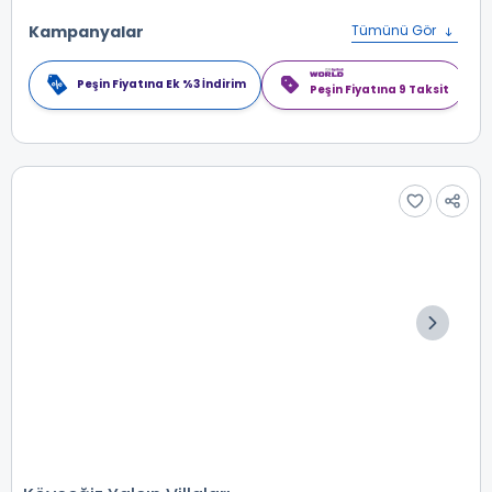
Kampanyalar
Tümünü Gör
Peşin Fiyatına Ek %3 İndirim
Peşin Fiyatına 9 Taksit