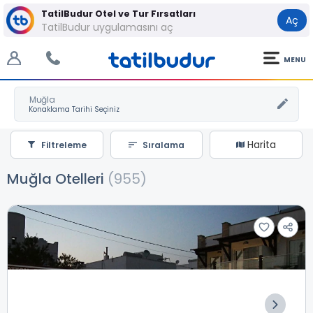
TatilBudur Otel ve Tur Fırsatları
Aç
TatilBudur uygulamasını aç
MENU
Muğla
Harita
Filtreleme
Sıralama
Muğla Otelleri
(955)