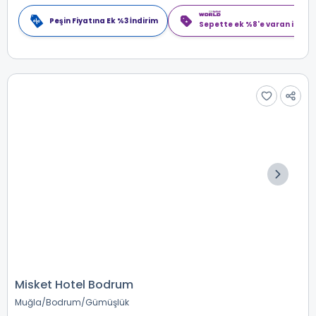
Peşin Fiyatına Ek %3 İndirim
Sepette ek %8'e varan indiri
Misket Hotel Bodrum
Muğla
Bodrum
Gümüşlük