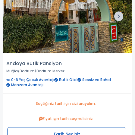
Andoya Butik Pansiyon
Muğla
Bodrum
Bodrum Merkez
0-6 Yaş Çocuk Avantajı
Butik Otel
Sessiz ve Rahat
Manzara Avantajı
Seçtiğiniz tarih için sizi arayalım.
Fiyat için tarih seçmelisiniz
Tarih Seçiniz