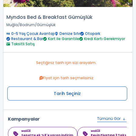
Myndos Bed & Breakfast Gümüşlük
Muğla
Bodrum
Gümüşlük
0-5 Yaş Çocuk Avantajı
Denize Sıfır
Otopark
Restaurant & Bar
Kart ile Garantile
Kredi Kartı Gerekmiyor
Taksitli Satış
Seçtiğiniz tarih için sizi arayalım.
Fiyat için tarih seçmelisiniz
Tarih Seçiniz
Kampanyalar
Tümünü Gör
Sepette ek %8'e varan indirim
Peşin Fiyatına 3 Taksit