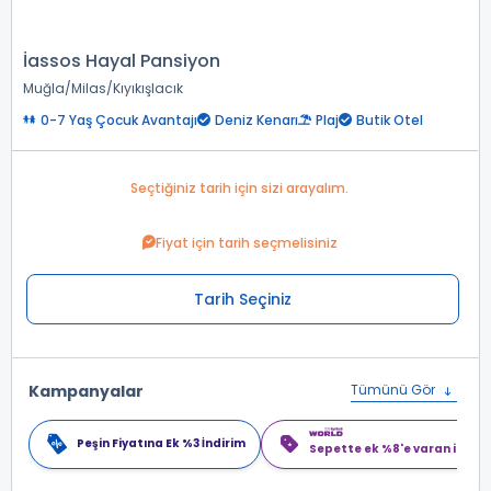
İassos Hayal Pansiyon
Muğla
Milas
Kıyıkışlacık
0-7 Yaş Çocuk Avantajı
Deniz Kenarı
Plaj
Butik Otel
Seçtiğiniz tarih için sizi arayalım.
Fiyat için tarih seçmelisiniz
Tarih Seçiniz
Kampanyalar
Tümünü Gör
Peşin Fiyatına Ek %3 İndirim
Sepette ek %8'e varan indiri