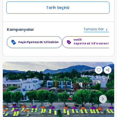
Tarih Seçiniz
Kampanyalar
Tümünü Gör
Peşin Fiyatına Ek %3 İndirim
Sepette ek %8'e varan indiri