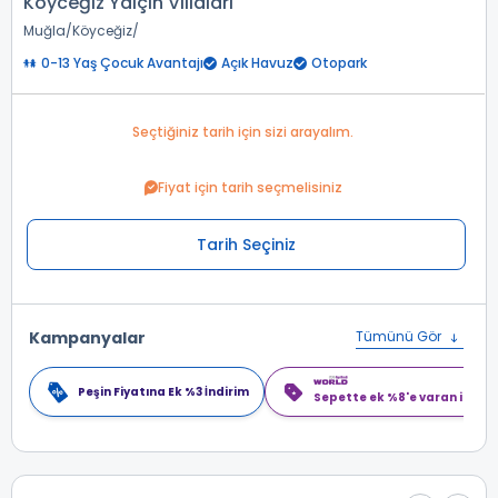
Köyceğiz Yalçın Villaları
Muğla
Köyceğiz
0-13 Yaş Çocuk Avantajı
Açık Havuz
Otopark
Seçtiğiniz tarih için sizi arayalım.
Fiyat için tarih seçmelisiniz
Tarih Seçiniz
Kampanyalar
Tümünü Gör
Peşin Fiyatına Ek %3 İndirim
Sepette ek %8'e varan indiri