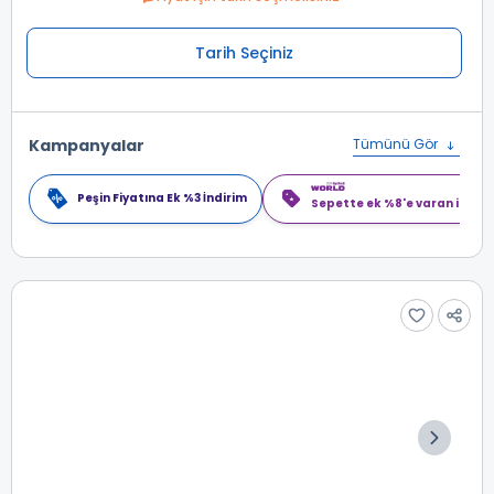
Tarih Seçiniz
Kampanyalar
Tümünü Gör
Peşin Fiyatına Ek %3 İndirim
Sepette ek %8'e varan indiri