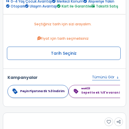
0-4 Yaş Çocuk Avantajı
Merkezi Konum
Alışverişe Yakın
Otopark
Ulaşım Avantajı
Kart ile Garantile
Taksitli Satış
Seçtiğiniz tarih için sizi arayalım.
Fiyat için tarih seçmelisiniz
Tarih Seçiniz
Kampanyalar
Tümünü Gör
Peşin Fiyatına Ek %3 İndirim
Sepette ek %8'e varan indiri