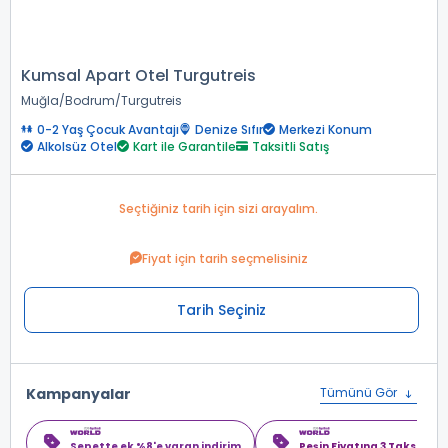
Kumsal Apart Otel Turgutreis
Muğla
Bodrum
Turgutreis
0-2 Yaş Çocuk Avantajı
Denize Sıfır
Merkezi Konum
Alkolsüz Otel
Kart ile Garantile
Taksitli Satış
Seçtiğiniz tarih için sizi arayalım.
Fiyat için tarih seçmelisiniz
Tarih Seçiniz
Kampanyalar
Tümünü Gör
Sepette ek %8'e varan indirim
Peşin Fiyatına 3 Taksit