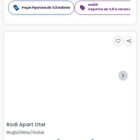
Peşin Fiyatına Ek %3 İndirim
Sepette ek %8'e varan indiri
Rodi Apart Otel
Muğla
Milas
Güllük