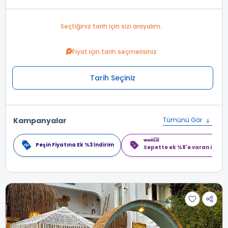
Seçtiğiniz tarih için sizi arayalım.
Fiyat için tarih seçmelisiniz
Tarih Seçiniz
Kampanyalar
Tümünü Gör
Peşin Fiyatına Ek %3 İndirim
Sepette ek %8'e varan indiri