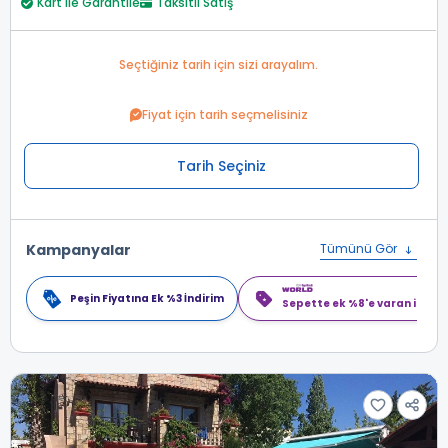
Kart ile Garantile
Taksitli Satış
Seçtiğiniz tarih için sizi arayalım.
Fiyat için tarih seçmelisiniz
Tarih Seçiniz
Kampanyalar
Tümünü Gör
Peşin Fiyatına Ek %3 İndirim
Sepette ek %8'e varan indiri