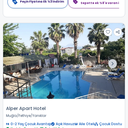
Peşin Fiyatına Ek %3 İndirim
Sepette ek %8'e varan indiri
Alper Apart Hotel
Muğla
Fethiye
Yanıklar
0-2 Yaş Çocuk Avantajı
Açık Havuz
Aile Oteli
Çocuk Dostu