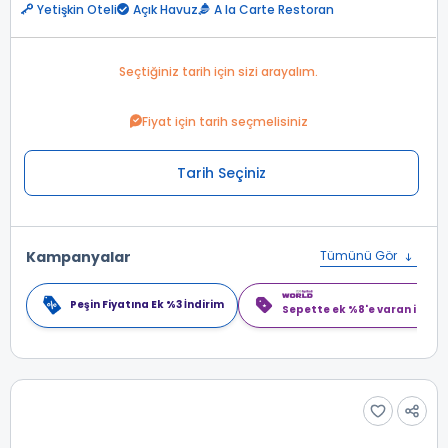
Yetişkin Oteli
Açık Havuz
A la Carte Restoran
Seçtiğiniz tarih için sizi arayalım.
Fiyat için tarih seçmelisiniz
Tarih Seçiniz
Kampanyalar
Tümünü Gör
Peşin Fiyatına Ek %3 İndirim
Sepette ek %8'e varan indiri