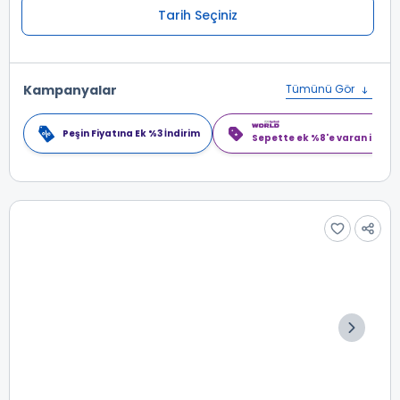
Tarih Seçiniz
Kampanyalar
Tümünü Gör
Peşin Fiyatına Ek %3 İndirim
Sepette ek %8'e varan indiri