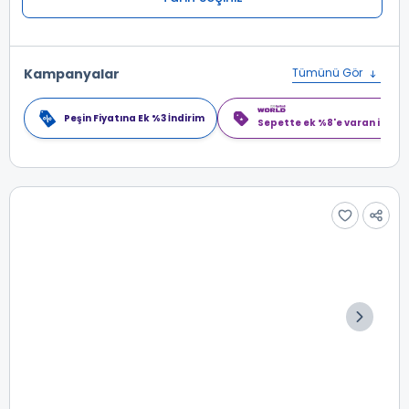
Kampanyalar
Tümünü Gör
Peşin Fiyatına Ek %3 İndirim
Sepette ek %8'e varan indiri