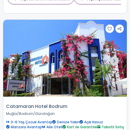
Catamaran Hotel Bodrum
Muğla
Bodrum
Gündoğan
0-6 Yaş Çocuk Avantajı
Denize Yakın
Açık Havuz
Manzara Avantajı
Aile Oteli
Kart ile Garantile
Taksitli Satış