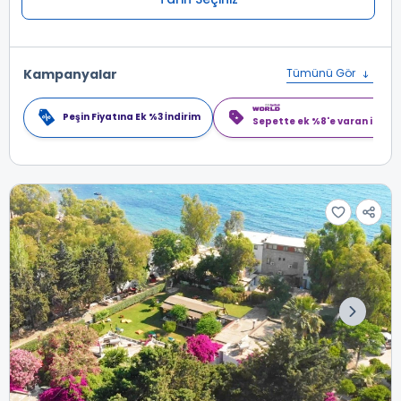
Kampanyalar
Tümünü Gör
Peşin Fiyatına Ek %3 İndirim
Sepette ek %8'e varan indiri