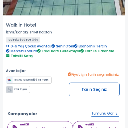
Walk İn Hotel
İzmir
Konak
İsmet Kaptan
İadesiz Sadece Oda
0-6 Yaş Çocuk Avantajı
Şehir Oteli
Ekonomik Tercih
Merkezi Konum
Kredi Kartı Gerekmiyor
Kart ile Garantile
Taksitli Satış
Avantajlar
Fiyat için tarih seçmelisiniz
TB Club Kazancın
130 TB Puan
Tarih Seçiniz
İptal Koşulu
Kampanyalar
Tümünü Gör