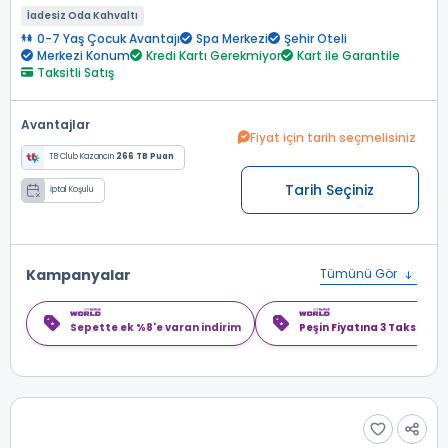
İadesiz Oda Kahvaltı
0-7 Yaş Çocuk Avantajı
Spa Merkezi
Şehir Oteli
Merkezi Konum
Kredi Kartı Gerekmiyor
Kart ile Garantile
Taksitli Satış
Avantajlar
Fiyat için tarih seçmelisiniz
TB Club Kazancın
266 TB Puan
Tarih Seçiniz
İptal Koşulu
Kampanyalar
Tümünü Gör
Sepette ek %8'e varan indirim
Peşin Fiyatına 3 Taksit