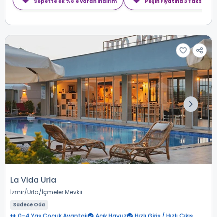
Sepette ek %8'e varan indirim
Peşin Fiyatına 3 Taksit
La Vida Urla
İzmir
Urla
İçmeler Mevkii
Sadece Oda
0-4 Yaş Çocuk Avantajı
Açık Havuz
Hızlı Giriş / Hızlı Çıkış