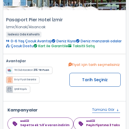
Pasaport Pier Hotel İzmir
İzmir
Konak
Alsancak
İadesiz Oda Kahvaltı
0-6 Yaş Çocuk Avantajı
Deniz Kıyısı
Deniz manzaralı odalar
Çocuk Dostu
Kart ile Garantile
Taksitli Satış
Avantajlar
Fiyat için tarih seçmelisiniz
TB Club Kazancın
215 TB Puan
Tarih Seçiniz
En İyi Fiyat Garantisi
İptal Koşulu
Kampanyalar
Tümünü Gör
Sepette ek %8'e varan indirim
Peşin Fiyatına 3 Taksit