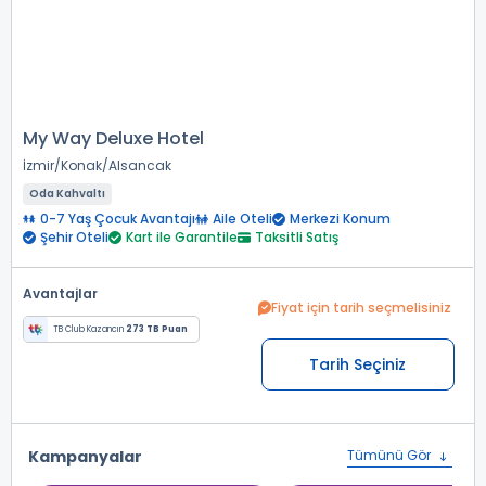
My Way Deluxe Hotel
İzmir
Konak
Alsancak
Oda Kahvaltı
0-7 Yaş Çocuk Avantajı
Aile Oteli
Merkezi Konum
Şehir Oteli
Kart ile Garantile
Taksitli Satış
Avantajlar
Fiyat için tarih seçmelisiniz
TB Club Kazancın
273 TB Puan
Tarih Seçiniz
Kampanyalar
Tümünü Gör