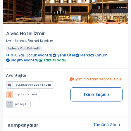
Alves Hotel İzmir
İzmir
Konak
İsmet Kaptan
İadesiz Oda Kahvaltı
0-6 Yaş Çocuk Avantajı
Şehir Oteli
Merkezi Konum
Ulaşım Avantajı
Taksitli Satış
Avantajlar
Fiyat için tarih seçmelisiniz
TB Club Kazancın
225 TB Puan
Tarih Seçiniz
En İyi Fiyat Garantisi
İptal Koşulu
Kampanyalar
Tümünü Gör