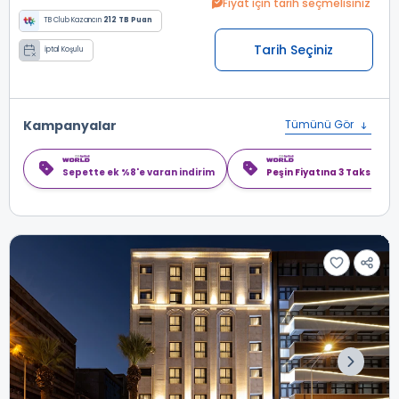
Fiyat için tarih seçmelisiniz
TB Club Kazancın
212 TB Puan
Tarih Seçiniz
İptal Koşulu
Kampanyalar
Tümünü Gör
Sepette ek %8'e varan indirim
Peşin Fiyatına 3 Taksit