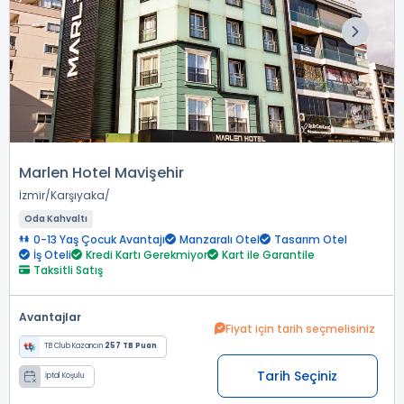
Marlen Hotel Mavişehir
İzmir
Karşıyaka
Oda Kahvaltı
0-13 Yaş Çocuk Avantajı
Manzaralı Otel
Tasarım Otel
İş Oteli
Kredi Kartı Gerekmiyor
Kart ile Garantile
Taksitli Satış
Avantajlar
Fiyat için tarih seçmelisiniz
TB Club Kazancın
257 TB Puan
Tarih Seçiniz
İptal Koşulu