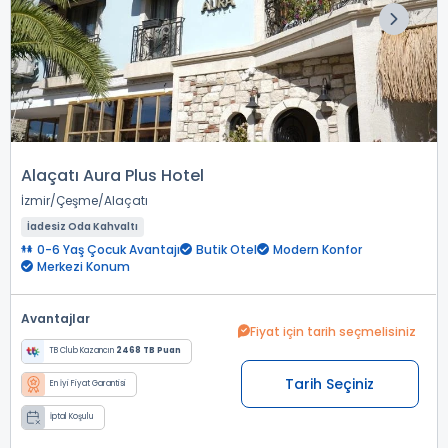
Alaçatı Aura Plus Hotel
İzmir
Çeşme
Alaçatı
İadesiz Oda Kahvaltı
0-6 Yaş Çocuk Avantajı
Butik Otel
Modern Konfor
Merkezi Konum
Avantajlar
Fiyat için tarih seçmelisiniz
TB Club Kazancın
2468 TB Puan
Tarih Seçiniz
En İyi Fiyat Garantisi
İptal Koşulu