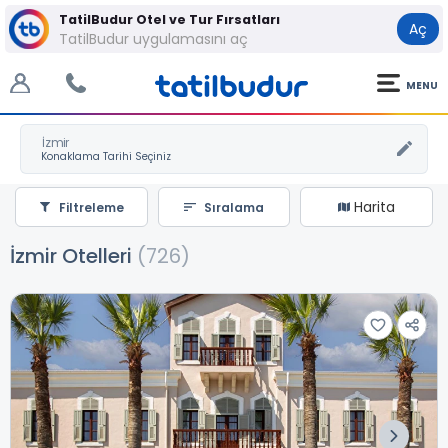
TatilBudur Otel ve Tur Fırsatları
Aç
TatilBudur uygulamasını aç
MENU
İzmir
Harita
Filtreleme
Sıralama
İzmir Otelleri
(726)