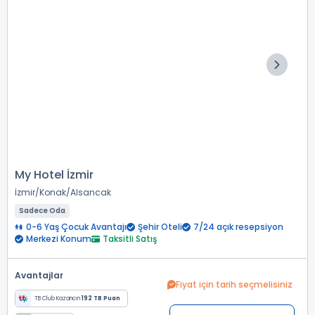
My Hotel İzmir
İzmir
Konak
Alsancak
Sadece Oda
0-6 Yaş Çocuk Avantajı
Şehir Oteli
7/24 açık resepsiyon
Merkezi Konum
Taksitli Satış
Avantajlar
Fiyat için tarih seçmelisiniz
TB Club Kazancın
192 TB Puan