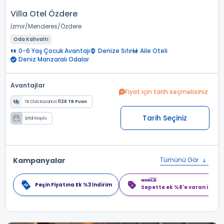
Villa Otel Özdere
İzmir
Menderes
Özdere
Oda Kahvaltı
0-6 Yaş Çocuk Avantajı
Denize Sıfır
Aile Oteli
Deniz Manzaralı Odalar
Avantajlar
Fiyat için tarih seçmelisiniz
TB Club Kazancın
1126 TB Puan
Tarih Seçiniz
İptal Koşulu
Kampanyalar
Tümünü Gör
Peşin Fiyatına Ek %3 İndirim
Sepette ek %8'e varan indiri