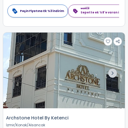
Peşin Fiyatına Ek %3 İndirim
Sepette ek %8'e varan indiri
Archstone Hotel By Ketenci
İzmir
Konak
Alsancak