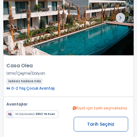
Casa Olea
İzmir
Çeşme
Dalyan
İadesiz Sadece Oda
0-2 Yaş Çocuk Avantajı
Avantajlar
Fiyat için tarih seçmelisiniz
TB Club Kazancın
2862 TB Puan
Tarih Seçiniz