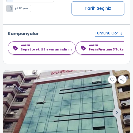
Tarih Seçiniz
İptal Koşulu
Kampanyalar
Tümünü Gör
Sepette ek %8'e varan indirim
Peşin Fiyatına 3 Taksit