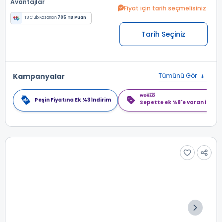
Avantajlar
Fiyat için tarih seçmelisiniz
TB Club Kazancın
705 TB Puan
Tarih Seçiniz
Kampanyalar
Tümünü Gör
Peşin Fiyatına Ek %3 İndirim
Sepette ek %8'e varan indiri