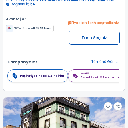
Doğayla İç İçe
Avantajlar
Fiyat için tarih seçmelisiniz
TB Club Kazancın
1005 TB Puan
Tarih Seçiniz
Kampanyalar
Tümünü Gör
Peşin Fiyatına Ek %3 İndirim
Sepette ek %8'e varan indiri