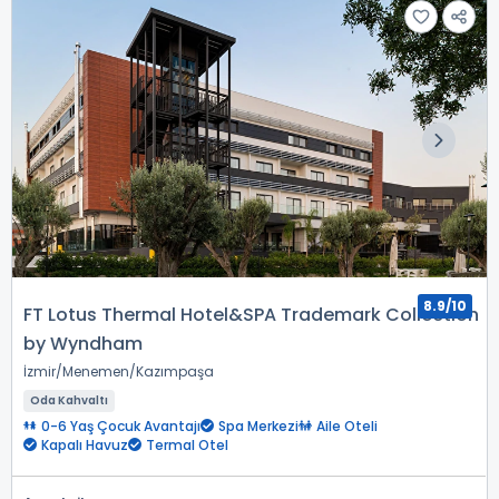
8.9/10
FT Lotus Thermal Hotel&SPA Trademark Collection
by Wyndham
İzmir
Menemen
Kazımpaşa
Oda Kahvaltı
0-6 Yaş Çocuk Avantajı
Spa Merkezi
Aile Oteli
Kapalı Havuz
Termal Otel