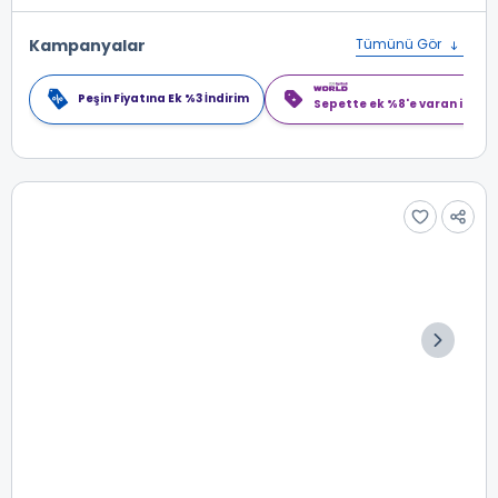
Kampanyalar
Tümünü Gör
Peşin Fiyatına Ek %3 İndirim
Sepette ek %8'e varan indiri