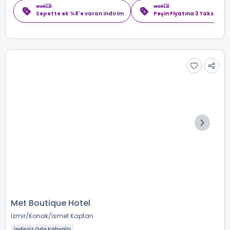
Sepette ek %8'e varan indirim
Peşin Fiyatına 3 Taksit
Met Boutique Hotel
İzmir
Konak
İsmet Kaptan
İadesiz Oda Kahvaltı