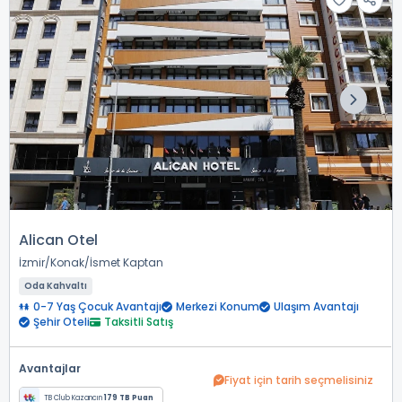
Alican Otel
İzmir
Konak
İsmet Kaptan
Oda Kahvaltı
0-7 Yaş Çocuk Avantajı
Merkezi Konum
Ulaşım Avantajı
Şehir Oteli
Taksitli Satış
Avantajlar
Fiyat için tarih seçmelisiniz
TB Club Kazancın
179 TB Puan