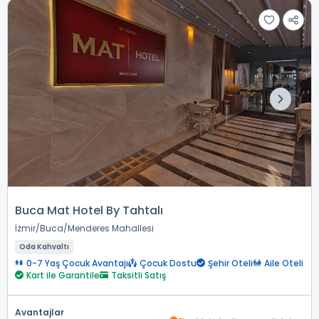
Buca Mat Hotel By Tahtalı
İzmir
Buca
Menderes Mahallesi
Oda Kahvaltı
0-7 Yaş Çocuk Avantajı
Çocuk Dostu
Şehir Oteli
Aile Oteli
Kart ile Garantile
Taksitli Satış
Avantajlar