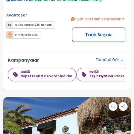
Avantajlar
Fiyat için tarih seçmelisiniz
TB Club Kazancın
235 TB Puan
Tarih Seçiniz
En İyi Fiyat Garantisi
Kampanyalar
Tümünü Gör
Sepette ek %8'e varan indirim
Peşin Fiyatına 3 Taksit