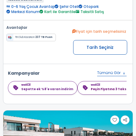
0-6 Yaş Çocuk Avantajı
Şehir Oteli
Otopark
Merkezi Konum
Kart ile Garantile
Taksitli Satış
Avantajlar
Fiyat için tarih seçmelisiniz
TB Club Kazancın
237 TB Puan
Tarih Seçiniz
Kampanyalar
Tümünü Gör
Sepette ek %8'e varan indirim
Peşin Fiyatına 3 Taksit