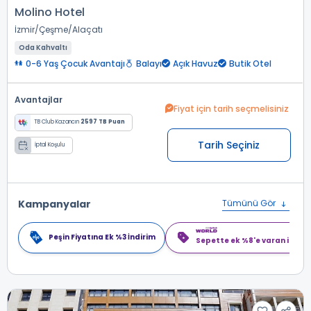
Molino Hotel
İzmir
Çeşme
Alaçatı
Oda Kahvaltı
0-6 Yaş Çocuk Avantajı
Balayı
Açık Havuz
Butik Otel
Avantajlar
Fiyat için tarih seçmelisiniz
TB Club Kazancın
2597 TB Puan
Tarih Seçiniz
İptal Koşulu
Kampanyalar
Tümünü Gör
Peşin Fiyatına Ek %3 İndirim
Sepette ek %8'e varan indiri