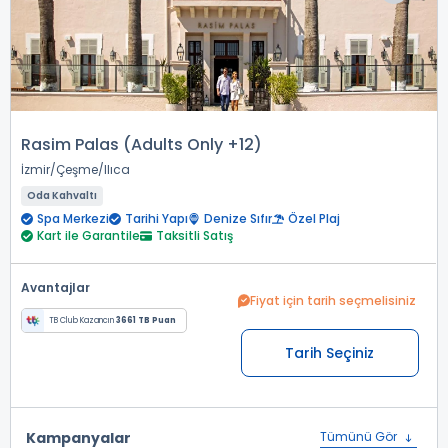
Rasim Palas (Adults Only +12)
İzmir
Çeşme
Ilıca
Oda Kahvaltı
Spa Merkezi
Tarihi Yapı
Denize Sıfır
Özel Plaj
Kart ile Garantile
Taksitli Satış
Avantajlar
Fiyat için tarih seçmelisiniz
TB Club Kazancın
3661 TB Puan
Tarih Seçiniz
Kampanyalar
Tümünü Gör