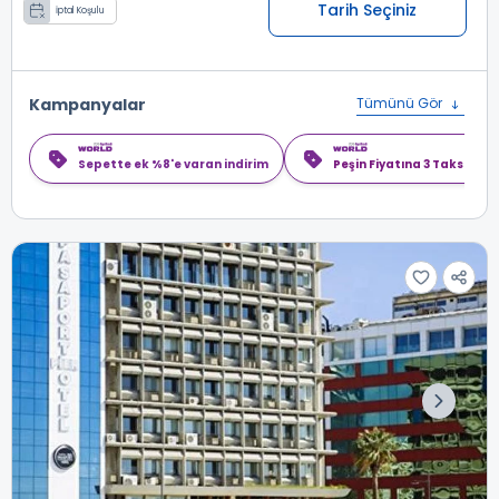
Tarih Seçiniz
İptal Koşulu
Kampanyalar
Tümünü Gör
Sepette ek %8'e varan indirim
Peşin Fiyatına 3 Taksit