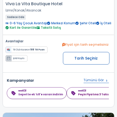
Viva La Vita Boutique Hotel
İzmir
Konak
Alsancak
Sadece Oda
0-6 Yaş Çocuk Avantajı
Merkezi Konum
Şehir Oteli
İş Oteli
Kart ile Garantile
Taksitli Satış
Avantajlar
Fiyat için tarih seçmelisiniz
TB Club Kazancın
188 TB Puan
Tarih Seçiniz
İptal Koşulu
Kampanyalar
Tümünü Gör
Sepette ek %8'e varan indirim
Peşin Fiyatına 3 Taksit