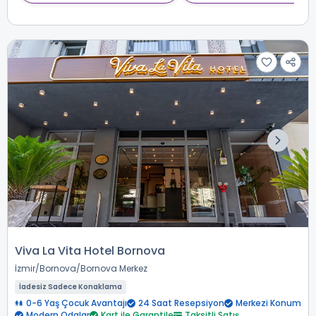
Viva La Vita Hotel Bornova
İzmir
Bornova
Bornova Merkez
İadesiz Sadece Konaklama
0-6 Yaş Çocuk Avantajı
24 Saat Resepsiyon
Merkezi Konum
Modern Odalar
Kart ile Garantile
Taksitli Satış