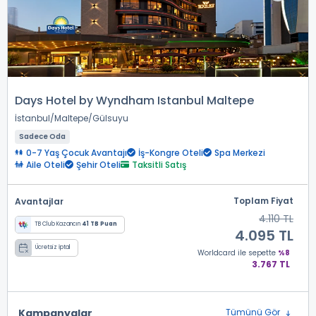
Days Hotel by Wyndham Istanbul Maltepe
İstanbul
Maltepe
Gülsuyu
Sadece Oda
0-7 Yaş Çocuk Avantajı
İş-Kongre Oteli
Spa Merkezi
Aile Oteli
Şehir Oteli
Taksitli Satış
Toplam Fiyat
Avantajlar
4.110 TL
TB Club Kazancın
41 TB Puan
4.095 TL
Ücretsiz İptal
Worldcard
ile sepette
%8
3.767 TL
Kampanyalar
Tümünü Gör