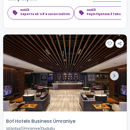
Sepette ek %8'e varan indirim
Peşin Fiyatına 3 Taksit
Bof Hotels Business Ümraniye
İstanbul
Ümraniye
Dudullu