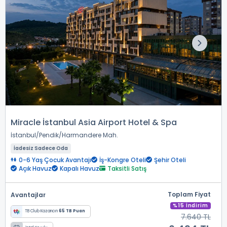
Miracle İstanbul Asia Airport Hotel & Spa
İstanbul
Pendik
Harmandere Mah.
İadesiz Sadece Oda
0-6 Yaş Çocuk Avantajı
İş-Kongre Oteli
Şehir Oteli
Açık Havuz
Kapalı Havuz
Taksitli Satış
Toplam Fiyat
Avantajlar
%15 İndirim
TB Club Kazancın
65 TB Puan
7.640 TL