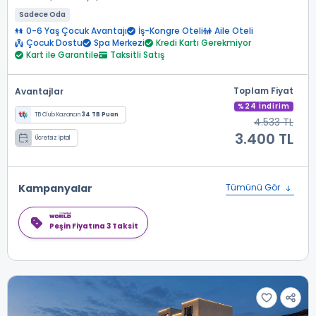
Sadece Oda
0-6 Yaş Çocuk Avantajı
İş-Kongre Oteli
Aile Oteli
Çocuk Dostu
Spa Merkezi
Kredi Kartı Gerekmiyor
Kart ile Garantile
Taksitli Satış
Toplam Fiyat
Avantajlar
%24 İndirim
TB Club Kazancın
34 TB Puan
4.533 TL
3.400 TL
Ücretsiz İptal
Kampanyalar
Tümünü Gör
Peşin Fiyatına 3 Taksit