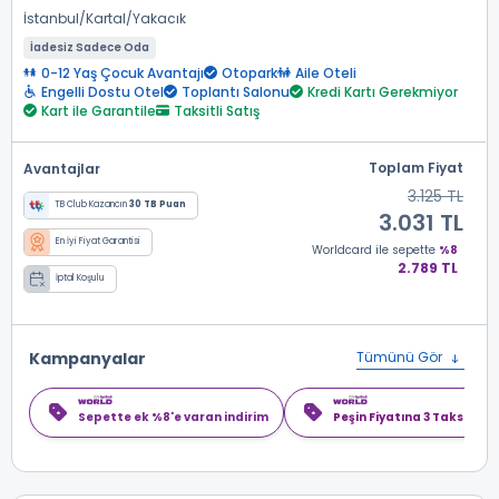
İstanbul
Kartal
Yakacık
İadesiz Sadece Oda
0-12 Yaş Çocuk Avantajı
Otopark
Aile Oteli
Engelli Dostu Otel
Toplantı Salonu
Kredi Kartı Gerekmiyor
Kart ile Garantile
Taksitli Satış
Toplam Fiyat
Avantajlar
3.125 TL
TB Club Kazancın
30 TB Puan
3.031 TL
En İyi Fiyat Garantisi
Worldcard
ile sepette
%8
2.789 TL
İptal Koşulu
Kampanyalar
Tümünü Gör
Sepette ek %8'e varan indirim
Peşin Fiyatına 3 Taksit