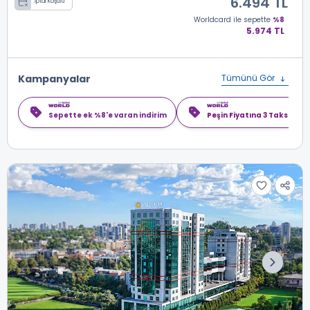
6.494 TL
İptal Koşulu
Worldcard
ile sepette
%8
5.974 TL
Kampanyalar
Tümünü Gör
Sepette ek %8'e varan indirim
Peşin Fiyatına 3 Taksit