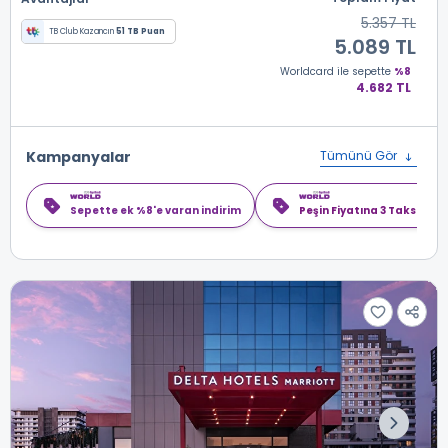
5.357 TL
TB Club Kazancın
51 TB Puan
5.089 TL
Worldcard
ile sepette
%8
4.682 TL
Kampanyalar
Tümünü Gör
Sepette ek %8'e varan indirim
Peşin Fiyatına 3 Taksit