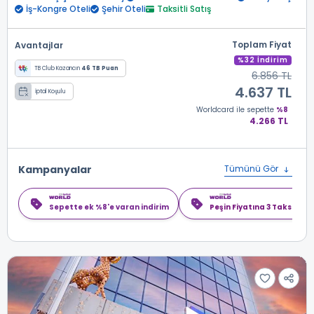
İş-Kongre Oteli
Şehir Oteli
Taksitli Satış
Toplam Fiyat
Avantajlar
%32 İndirim
TB Club Kazancın
46 TB Puan
6.856 TL
4.637 TL
İptal Koşulu
Worldcard
ile sepette
%8
4.266 TL
Kampanyalar
Tümünü Gör
Sepette ek %8'e varan indirim
Peşin Fiyatına 3 Taksit