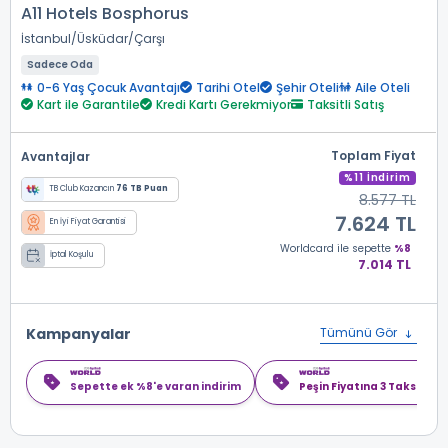
A11 Hotels Bosphorus
İstanbul
Üsküdar
Çarşı
Sadece Oda
0-6 Yaş Çocuk Avantajı
Tarihi Otel
Şehir Oteli
Aile Oteli
Kart ile Garantile
Kredi Kartı Gerekmiyor
Taksitli Satış
Toplam Fiyat
Avantajlar
%11 İndirim
TB Club Kazancın
76 TB Puan
8.577 TL
7.624 TL
En İyi Fiyat Garantisi
Worldcard
ile sepette
%8
İptal Koşulu
7.014 TL
Kampanyalar
Tümünü Gör
Sepette ek %8'e varan indirim
Peşin Fiyatına 3 Taksit