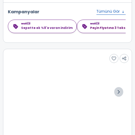
Kampanyalar
Tümünü Gör
Sepette ek %8'e varan indirim
Peşin Fiyatına 3 Taksit