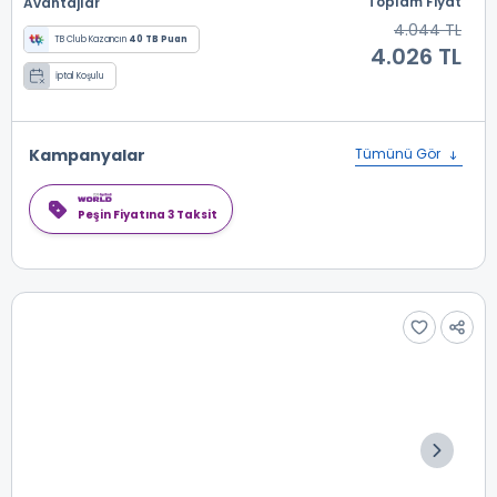
Toplam Fiyat
Avantajlar
4.044 TL
TB Club Kazancın
40 TB Puan
4.026 TL
İptal Koşulu
Kampanyalar
Tümünü Gör
Peşin Fiyatına 3 Taksit