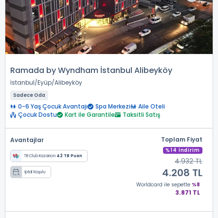
Ramada by Wyndham İstanbul Alibeyköy
İstanbul
Eyüp
Alibeyköy
Sadece Oda
0-6 Yaş Çocuk Avantajı
Spa Merkezi
Aile Oteli
Çocuk Dostu
Kart ile Garantile
Taksitli Satış
Toplam Fiyat
Avantajlar
%14 İndirim
TB Club Kazancın
42 TB Puan
4.932 TL
4.208 TL
İptal Koşulu
Worldcard
ile sepette
%8
3.871 TL