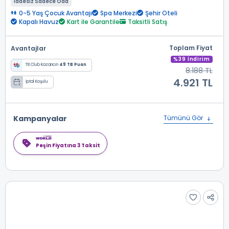
İadesiz Sadece Oda
0-5 Yaş Çocuk Avantajı
Spa Merkezi
Şehir Oteli
Kapalı Havuz
Kart ile Garantile
Taksitli Satış
Toplam Fiyat
Avantajlar
%39 İndirim
TB Club Kazancın
49 TB Puan
8.188 TL
4.921 TL
İptal Koşulu
Kampanyalar
Tümünü Gör
Peşin Fiyatına 3 Taksit