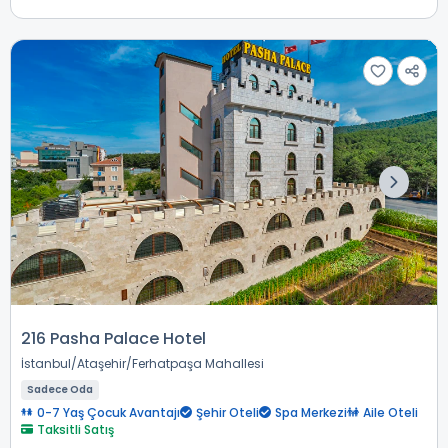
216 Pasha Palace Hotel
İstanbul
Ataşehir
Ferhatpaşa Mahallesi
Sadece Oda
0-7 Yaş Çocuk Avantajı
Şehir Oteli
Spa Merkezi
Aile Oteli
Taksitli Satış