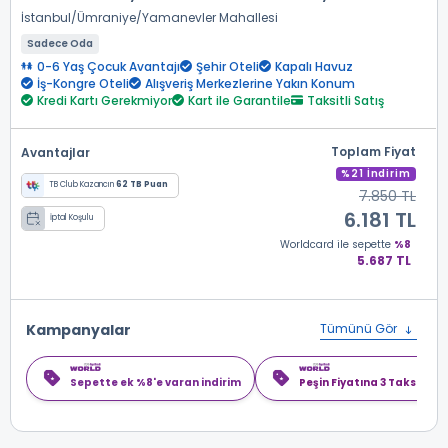
İstanbul
Ümraniye
Yamanevler Mahallesi
Sadece Oda
0-6 Yaş Çocuk Avantajı
Şehir Oteli
Kapalı Havuz
İş-Kongre Oteli
Alışveriş Merkezlerine Yakın Konum
Kredi Kartı Gerekmiyor
Kart ile Garantile
Taksitli Satış
Toplam Fiyat
Avantajlar
%21 İndirim
TB Club Kazancın
62 TB Puan
7.850 TL
6.181 TL
İptal Koşulu
Worldcard
ile sepette
%8
5.687 TL
Kampanyalar
Tümünü Gör
Sepette ek %8'e varan indirim
Peşin Fiyatına 3 Taksit