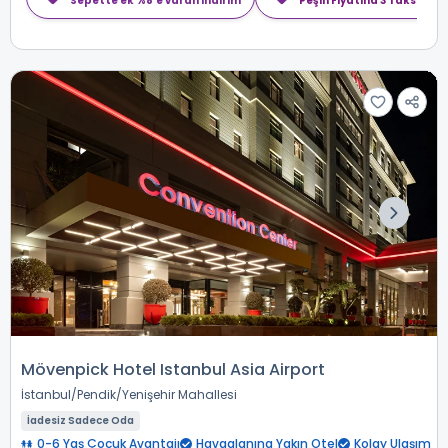
Sepette ek %8'e varan indirim
Peşin Fiyatına 3 Taksit
Mövenpick Hotel Istanbul Asia Airport
İstanbul
Pendik
Yenişehir Mahallesi
İadesiz Sadece Oda
0-6 Yaş Çocuk Avantajı
Havaalanına Yakın Otel
Kolay Ulaşım