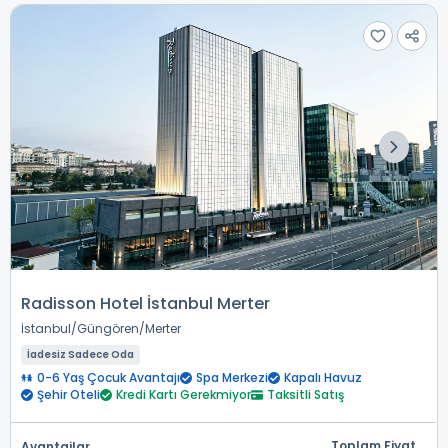
Radisson Hotel İstanbul Merter
İstanbul
Güngören
Merter
İadesiz Sadece Oda
0-6 Yaş Çocuk Avantajı
Spa Merkezi
Kapalı Havuz
Şehir Oteli
Kredi Kartı Gerekmiyor
Taksitli Satış
Toplam Fiyat
Avantajlar