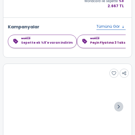
Worldcard
ile sepette
%8
2.667 TL
Kampanyalar
Tümünü Gör
Sepette ek %8'e varan indirim
Peşin Fiyatına 3 Taksit