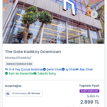
The Gate Kadıköy Downtown
İstanbul
Kadıköy
İadesiz Sadece Oda
0-6 Yaş Çocuk Avantajı
Şehir Oteli
İş Oteli
Aile Oteli
Kart ile Garantile
Taksitli Satış
Toplam Fiyat
Avantajlar
%43 İndirim
TB Club Kazancın
29 TB Puan
5.159 TL
2.899 TL