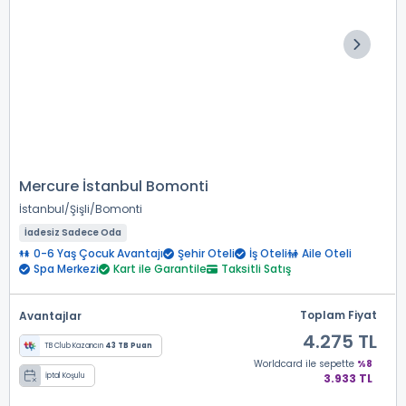
Mercure İstanbul Bomonti
İstanbul
Şişli
Bomonti
İadesiz Sadece Oda
0-6 Yaş Çocuk Avantajı
Şehir Oteli
İş Oteli
Aile Oteli
Spa Merkezi
Kart ile Garantile
Taksitli Satış
Toplam Fiyat
Avantajlar
4.275 TL
TB Club Kazancın
43 TB Puan
Worldcard
ile sepette
%8
İptal Koşulu
3.933 TL