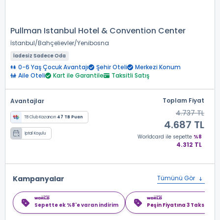
Pullman Istanbul Hotel & Convention Center
İstanbul
Bahçelievler
Yenibosna
İadesiz Sadece Oda
0-6 Yaş Çocuk Avantajı
Şehir Oteli
Merkezi Konum
Aile Oteli
Kart ile Garantile
Taksitli Satış
Toplam Fiyat
Avantajlar
4.737 TL
TB Club Kazancın
47 TB Puan
4.687 TL
İptal Koşulu
Worldcard
ile sepette
%8
4.312 TL
Kampanyalar
Tümünü Gör
Sepette ek %8'e varan indirim
Peşin Fiyatına 3 Taksit