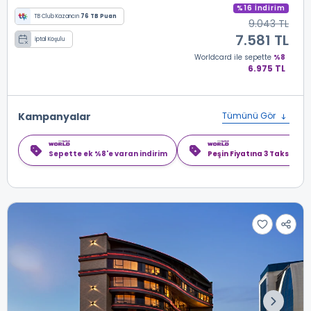
%16 İndirim
TB Club Kazancın
76 TB Puan
9.043 TL
7.581 TL
İptal Koşulu
Worldcard
ile sepette
%8
6.975 TL
Kampanyalar
Tümünü Gör
Sepette ek %8'e varan indirim
Peşin Fiyatına 3 Taksit