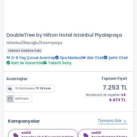
DoubleTree by Hilton Hotel Istanbul Piyalepaşa
İstanbul
Beyoğlu
Kasımpaşa
İadesiz Sadece Oda
0-6 Yaş Çocuk Avantajı
Spa Merkezi
Aile Oteli
Şehir Oteli
Kart ile Garantile
Taksitli Satış
Toplam Fiyat
Avantajlar
7.253 TL
TB Club Kazancın
73 TB Puan
Worldcard
ile sepette
%8
İptal Koşulu
6.673 TL
Kampanyalar
Tümünü Gör