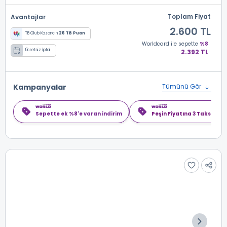
Toplam Fiyat
Avantajlar
2.600 TL
TB Club Kazancın
26 TB Puan
Worldcard
ile sepette
%8
Ücretsiz İptal
2.392 TL
Kampanyalar
Tümünü Gör
Sepette ek %8'e varan indirim
Peşin Fiyatına 3 Taksit