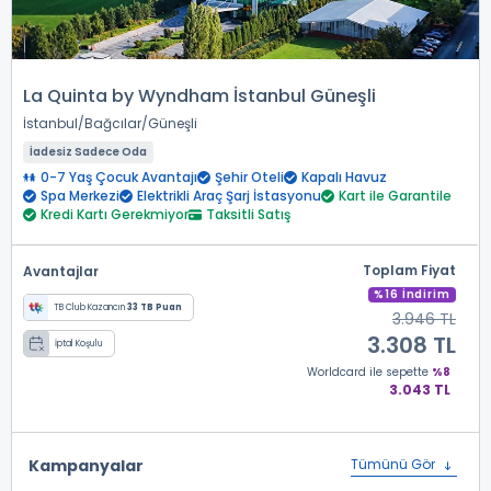
La Quinta by Wyndham İstanbul Güneşli
İstanbul
Bağcılar
Güneşli
İadesiz Sadece Oda
0-7 Yaş Çocuk Avantajı
Şehir Oteli
Kapalı Havuz
Spa Merkezi
Elektrikli Araç Şarj İstasyonu
Kart ile Garantile
Kredi Kartı Gerekmiyor
Taksitli Satış
Toplam Fiyat
Avantajlar
%16 İndirim
TB Club Kazancın
33 TB Puan
3.946 TL
3.308 TL
İptal Koşulu
Worldcard
ile sepette
%8
3.043 TL
Kampanyalar
Tümünü Gör