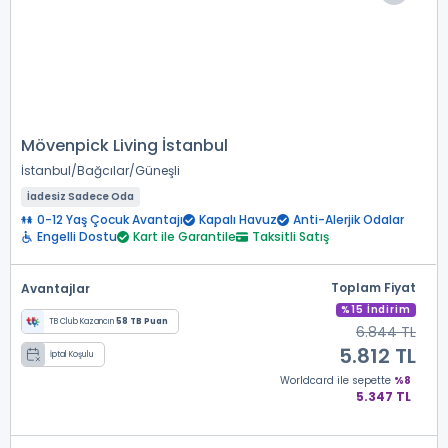
Mövenpick Living İstanbul
İstanbul
Bağcılar
Güneşli
İadesiz Sadece Oda
0-12 Yaş Çocuk Avantajı
Kapalı Havuz
Anti-Alerjik Odalar
Engelli Dostu
Kart ile Garantile
Taksitli Satış
Toplam Fiyat
Avantajlar
%15 İndirim
TB Club Kazancın
58 TB Puan
6.844 TL
5.812 TL
İptal Koşulu
Worldcard
ile sepette
%8
5.347 TL