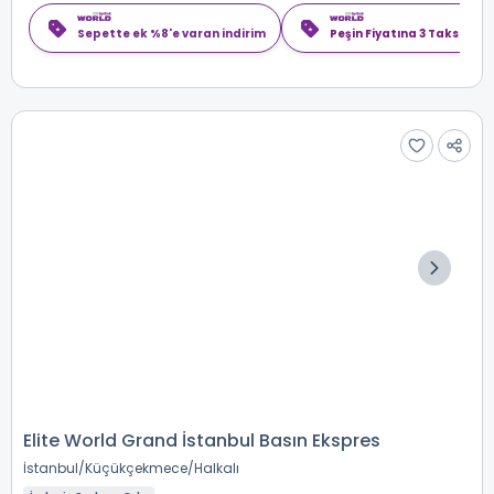
Sepette ek %8'e varan indirim
Peşin Fiyatına 3 Taksit
Elite World Grand İstanbul Basın Ekspres
İstanbul
Küçükçekmece
Halkalı