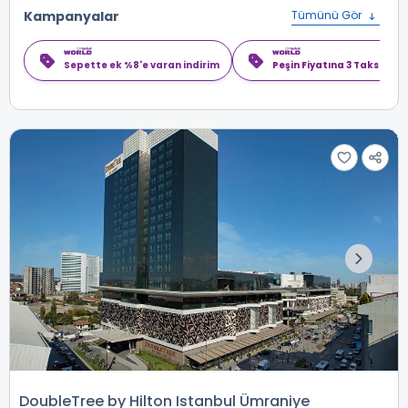
Kampanyalar
Tümünü Gör
Sepette ek %8'e varan indirim
Peşin Fiyatına 3 Taksit
DoubleTree by Hilton Istanbul Ümraniye