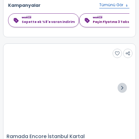
Kampanyalar
Tümünü Gör
Sepette ek %8'e varan indirim
Peşin Fiyatına 3 Taksit
Ramada Encore İstanbul Kartal