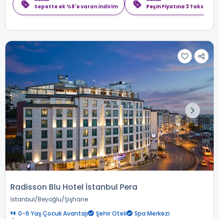
Sepette ek %8'e varan indirim
Peşin Fiyatına 3 Taksit
Radisson Blu Hotel İstanbul Pera
İstanbul
Beyoğlu
Şişhane
0-6 Yaş Çocuk Avantajı
Şehir Oteli
Spa Merkezi