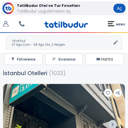
TatilBudur Otel ve Tur Fırsatları
Aç
TatilBudur uygulamasını aç
MENU
İstanbul
Harita
Filtreleme
Sıralama
İstanbul Otelleri
(1033)