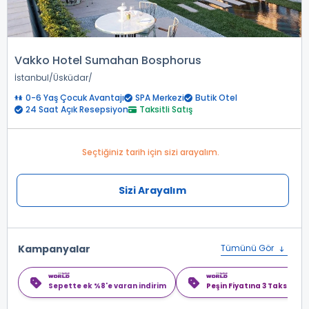
Vakko Hotel Sumahan Bosphorus
İstanbul
Üsküdar
0-6 Yaş Çocuk Avantajı
SPA Merkezi
Butik Otel
24 Saat Açık Resepsiyon
Taksitli Satış
Seçtiğiniz tarih için sizi arayalım.
Sizi Arayalım
Kampanyalar
Tümünü Gör
Sepette ek %8'e varan indirim
Peşin Fiyatına 3 Taksit