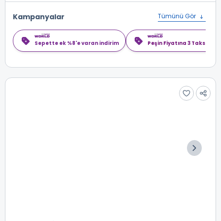
Kampanyalar
Tümünü Gör
Sepette ek %8'e varan indirim
Peşin Fiyatına 3 Taksit