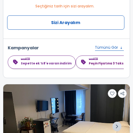
Seçtiğiniz tarih için sizi arayalım.
Sizi Arayalım
Kampanyalar
Tümünü Gör
Sepette ek %8'e varan indirim
Peşin Fiyatına 3 Taksit