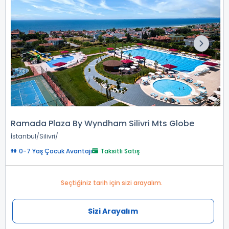
Ramada Plaza By Wyndham Silivri Mts Globe
İstanbul
Silivri
0-7 Yaş Çocuk Avantajı
Taksitli Satış
Seçtiğiniz tarih için sizi arayalım.
Sizi Arayalım