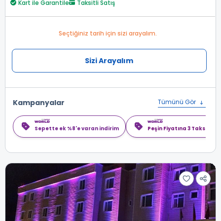
Kart ile Garantile
Taksitli Satış
Seçtiğiniz tarih için sizi arayalım.
Sizi Arayalım
Kampanyalar
Tümünü Gör
Sepette ek %8'e varan indirim
Peşin Fiyatına 3 Taksit