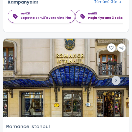
Kampanyalar
Tümünü Gör
Sepette ek %8'e varan indirim
Peşin Fiyatına 3 Taksit
Romance İstanbul