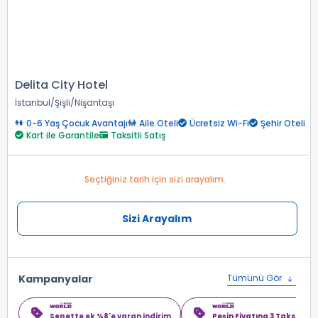
Delita City Hotel
İstanbul
Şişli
Nişantaşı
0-6 Yaş Çocuk Avantajı
Aile Oteli
Ücretsiz Wi-Fi
Şehir Oteli
Kart ile Garantile
Taksitli Satış
Seçtiğiniz tarih için sizi arayalım.
Sizi Arayalım
Kampanyalar
Tümünü Gör
Sepette ek %8'e varan indirim
Peşin Fiyatına 3 Taksit