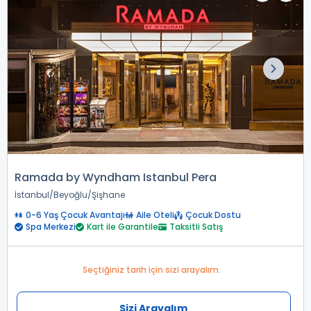
Ramada by Wyndham Istanbul Pera
İstanbul
Beyoğlu
Şişhane
0-6 Yaş Çocuk Avantajı
Aile Oteli
Çocuk Dostu
Spa Merkezi
Kart ile Garantile
Taksitli Satış
Seçtiğiniz tarih için sizi arayalım.
Sizi Arayalım