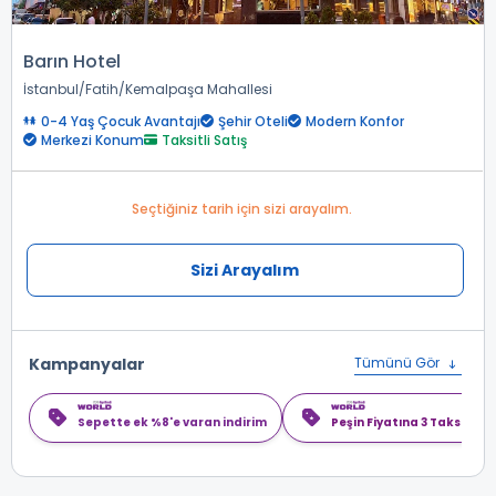
Barın Hotel
İstanbul
Fatih
Kemalpaşa Mahallesi
0-4 Yaş Çocuk Avantajı
Şehir Oteli
Modern Konfor
Merkezi Konum
Taksitli Satış
Seçtiğiniz tarih için sizi arayalım.
Sizi Arayalım
Kampanyalar
Tümünü Gör
Sepette ek %8'e varan indirim
Peşin Fiyatına 3 Taksit