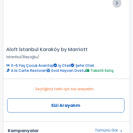
Aloft İstanbul Karaköy by Marriott
İstanbul
Beyoğlu
0-6 Yaş Çocuk Avantajı
İş Oteli
Şehir Oteli
A la Carte Restoran
Evcil Hayvan Dostu
Taksitli Satış
Seçtiğiniz tarih için sizi arayalım.
Sizi Arayalım
Kampanyalar
Tümünü Gör