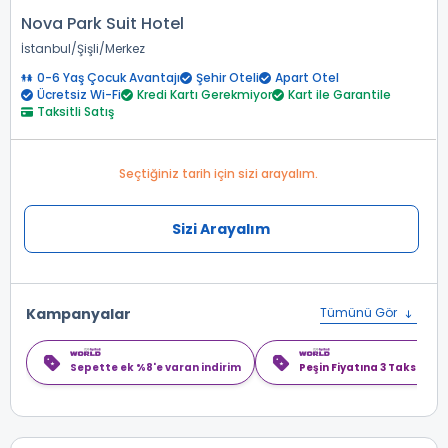
Nova Park Suit Hotel
İstanbul
Şişli
Merkez
0-6 Yaş Çocuk Avantajı
Şehir Oteli
Apart Otel
Ücretsiz Wi-Fi
Kredi Kartı Gerekmiyor
Kart ile Garantile
Taksitli Satış
Seçtiğiniz tarih için sizi arayalım.
Sizi Arayalım
Kampanyalar
Tümünü Gör
Sepette ek %8'e varan indirim
Peşin Fiyatına 3 Taksit