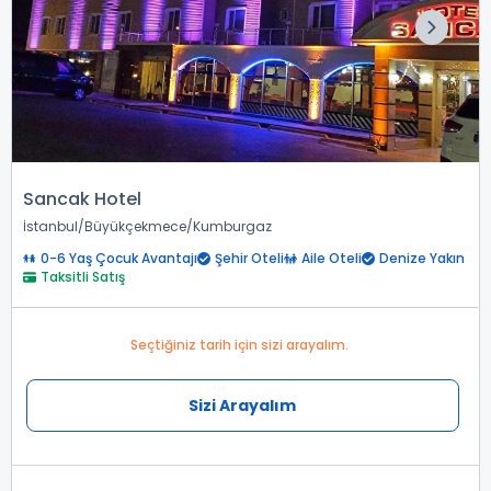
Sancak Hotel
İstanbul
Büyükçekmece
Kumburgaz
0-6 Yaş Çocuk Avantajı
Şehir Oteli
Aile Oteli
Denize Yakın
Taksitli Satış
Seçtiğiniz tarih için sizi arayalım.
Sizi Arayalım