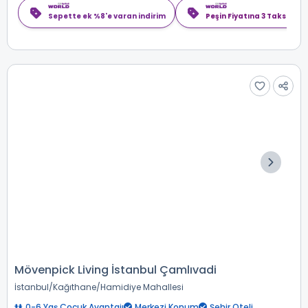
Sepette ek %8'e varan indirim
Peşin Fiyatına 3 Taksit
Mövenpick Living İstanbul Çamlıvadi
İstanbul
Kağıthane
Hamidiye Mahallesi
0-6 Yaş Çocuk Avantajı
Merkezi Konum
Şehir Oteli