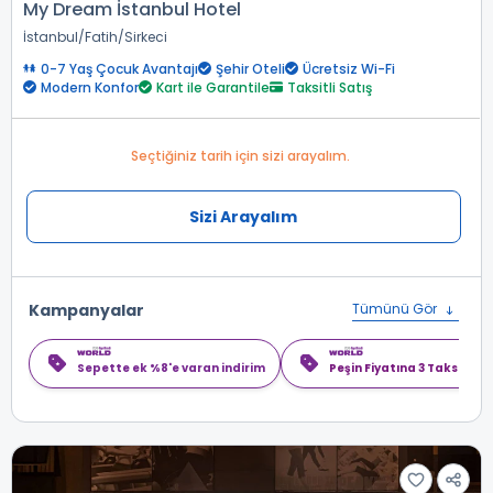
My Dream İstanbul Hotel
İstanbul
Fatih
Sirkeci
0-7 Yaş Çocuk Avantajı
Şehir Oteli
Ücretsiz Wi-Fi
Modern Konfor
Kart ile Garantile
Taksitli Satış
Seçtiğiniz tarih için sizi arayalım.
Sizi Arayalım
Kampanyalar
Tümünü Gör
Sepette ek %8'e varan indirim
Peşin Fiyatına 3 Taksit