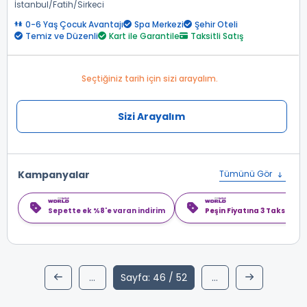
İstanbul
Fatih
Sirkeci
0-6 Yaş Çocuk Avantajı
Spa Merkezi
Şehir Oteli
Temiz ve Düzenli
Kart ile Garantile
Taksitli Satış
Seçtiğiniz tarih için sizi arayalım.
Sizi Arayalım
Kampanyalar
Tümünü Gör
Sepette ek %8'e varan indirim
Peşin Fiyatına 3 Taksit
...
Sayfa: 46 / 52
...