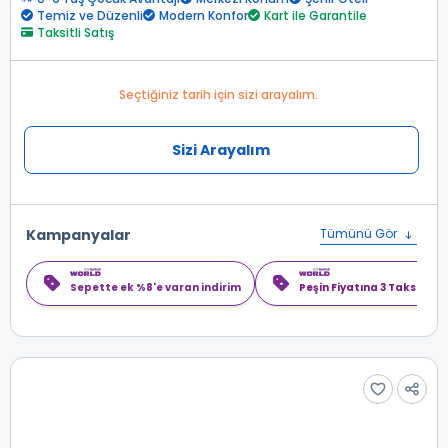
Temiz ve Düzenli
Modern Konfor
Kart ile Garantile
Taksitli Satış
Seçtiğiniz tarih için sizi arayalım.
Sizi Arayalım
Kampanyalar
Tümünü Gör
Sepette ek %8'e varan indirim
Peşin Fiyatına 3 Taksit