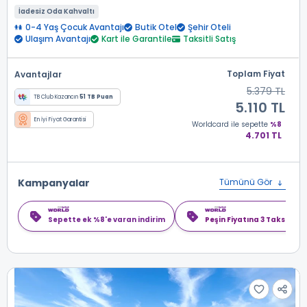
İadesiz Oda Kahvaltı
0-4 Yaş Çocuk Avantajı
Butik Otel
Şehir Oteli
Ulaşım Avantajı
Kart ile Garantile
Taksitli Satış
Toplam Fiyat
Avantajlar
5.379 TL
TB Club Kazancın
51 TB Puan
5.110 TL
En İyi Fiyat Garantisi
Worldcard
ile sepette
%8
4.701 TL
Kampanyalar
Tümünü Gör
Sepette ek %8'e varan indirim
Peşin Fiyatına 3 Taksit